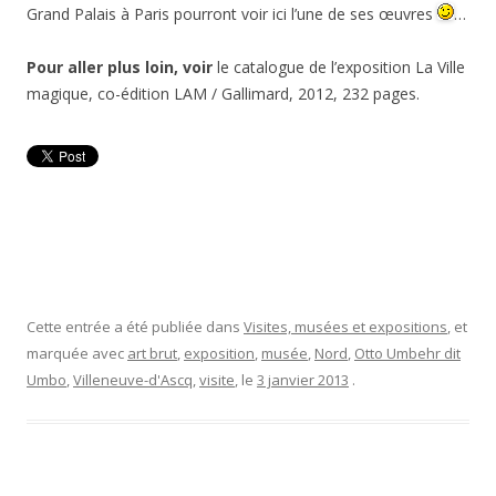
Grand Palais à Paris pourront voir ici l’une de ses œuvres
…
Pour aller plus loin, voir
le catalogue de l’exposition La Ville
magique, co-édition LAM / Gallimard, 2012, 232 pages.
Cette entrée a été publiée dans
Visites, musées et expositions
, et
marquée avec
art brut
,
exposition
,
musée
,
Nord
,
Otto Umbehr dit
Umbo
,
Villeneuve-d'Ascq
,
visite
, le
3 janvier 2013
.