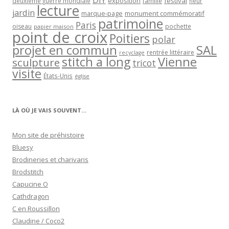
exposition
festival
famille
deuxième guerre mondiale
fleur
lecture
jardin
marque-page
monument commémoratif
patrimoine
Paris
oiseau
papier maison
pochette
point de croix
Poitiers
polar
projet en commun
SAL
rentrée littéraire
recyclage
stitch a long
Vienne
sculpture
tricot
visite
États-Unis
église
LÀ OÙ JE VAIS SOUVENT…
Mon site de préhistoire
Bluesy
Brodineries et charivaris
Brodstitch
Capucine O
Cathdragon
C en Roussillon
Claudine / Coco2