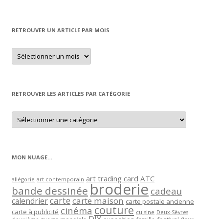
RETROUVER UN ARTICLE PAR MOIS
Retrouver
un
article
par
mois
RETROUVER LES ARTICLES PAR CATÉGORIE
Retrouver
les
articles
par
catégorie
MON NUAGE…
art trading card
ATC
allégorie
art contemporain
broderie
bande dessinée
cadeau
carte
carte maison
calendrier
carte postale ancienne
couture
cinéma
carte à publicité
cuisine
Deux-Sèvres
DIY