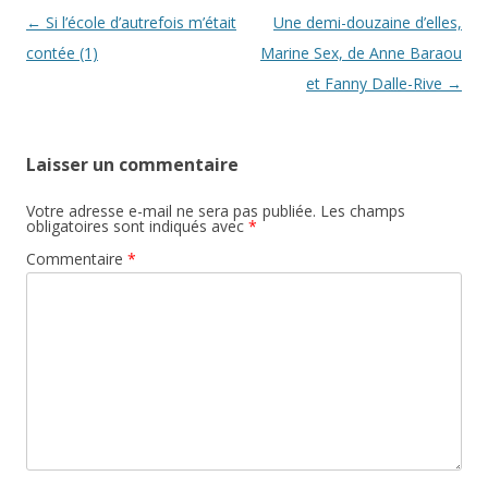
Navigation
←
Si l’école d’autrefois m’était
Une demi-douzaine d’elles,
des
contée (1)
Marine Sex, de Anne Baraou
articles
et Fanny Dalle-Rive
→
Laisser un commentaire
Votre adresse e-mail ne sera pas publiée.
Les champs
obligatoires sont indiqués avec
*
Commentaire
*