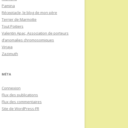
Pamina
Réceptacle, le blog de mon père
Terrier de Marmotte
Tout Poitiers
Valentin Apac, Association de porteurs
d’anomalies chromosomiques
Virjaja
Zazimuth
MÉTA
Connexion
Flux des publications
Flux des commentaires
Site de WordPress-FR