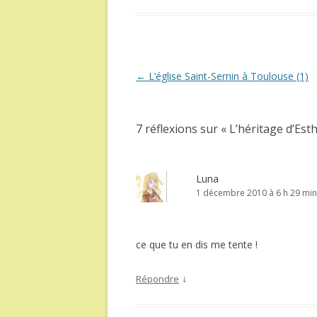
Navigation
←
L’église Saint-Sernin à Toulouse (1)
des
articles
7 réflexions sur «
L’héritage d’Est
Luna
1 décembre 2010 à 6 h 29 min
ce que tu en dis me tente !
↓
Répondre