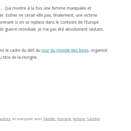
nt… Qui montre à la fois une femme manipulée et
er. Esther ne serait-elle pas, finalement, une victime
renant si on se replace dans le contexte de l’Europe
nde guerre mondiale. Je n’ai pas été absolument séduite,
ans le cadre du défi du
tour du monde des livres
, organisé
 titre de la Hongrie.
autres
, et marquée avec
famille
,
Hongrie
,
lecture
,
Sándor