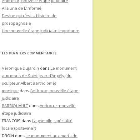
Androcur, nouvelle étape judiciaire
A la une de L’informé
Devine qui c’est… Histoire de
prosopagnosie
Une nouvelle étape judiciaire importante
LES DERNIERS COMMENTAIRES
Véronique Dujardin
dans
Le monument
aux morts de Saint-Jean-d’Angély (du
sculpteur Albert Bartholomé)
monique
dans
Androcur, nouvelle étape
judiciaire
BARRIQUAULT
dans
Androcur, nouvelle
étape judiciaire
FRANCOIS
dans
La grimolle, spécialité
locale (poitevine?)
DROIN
dans
Le monument aux morts de