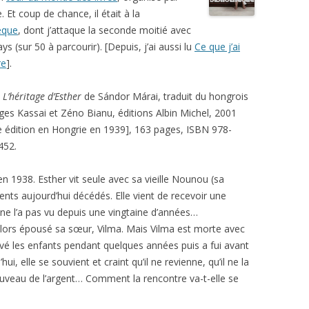
. Et coup de chance, il était à la
èque
, dont j’attaque la seconde moitié avec
ys (sur 50 à parcourir). [Depuis, j’ai aussi lu
Ce que j’ai
re
].
:
L’héritage d’Esther
de Sándor Márai, traduit du hongrois
ges Kassai et Zéno Bianu, éditions Albin Michel, 2001
e édition en Hongrie en 1939], 163 pages, ISBN 978-
452.
en 1938. Esther vit seule avec sa vieille Nounou (sa
ts aujourd’hui décédés. Elle vient de recevoir une
 ne l’a pas vu depuis une vingtaine d’années…
 alors épousé sa sœur, Vilma. Mais Vilma est morte avec
vé les enfants pendant quelques années puis a fui avant
ui, elle se souvient et craint qu’il ne revienne, qu’il ne la
ouveau de l’argent… Comment la rencontre va-t-elle se