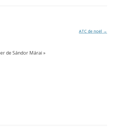
ATC de noël
→
her de Sándor Márai
»