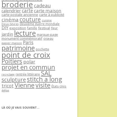
broderie
cadeau
carte
carte maison
calendrier
carte postale ancienne
carte à publicité
couture
cinéma
cuisine
deuxième guerre mondiale
Deux-Sèvres
DIY
exposition
festival
famille
fleur
lecture
jardin
marque-page
monument commémoratif
oiseau
Paris
papier maison
patrimoine
pochette
point de croix
Poitiers
polar
projet en commun
SAL
rentrée littéraire
recyclage
stitch a long
sculpture
Vienne
visite
tricot
États-Unis
église
LÀ OÙ JE VAIS SOUVENT…