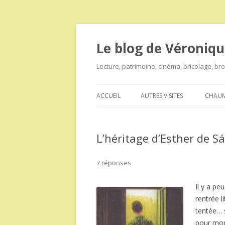
Le blog de Véroniqu
Lecture, patrimoine, cinéma, bricolage, b
ACCUEIL
AUTRES VISITES
CHAUM
L’héritage d’Esther de S
7 réponses
Il y a pe
rentrée l
tentée… s
pour m