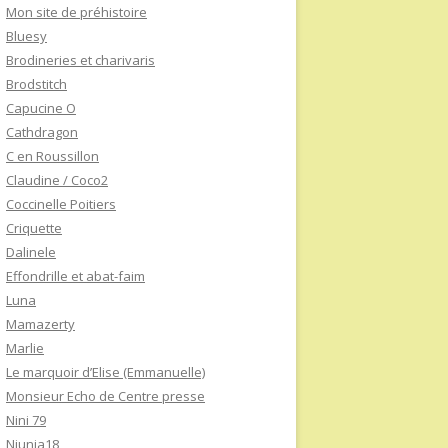
Mon site de préhistoire
Bluesy
Brodineries et charivaris
Brodstitch
Capucine O
Cathdragon
C en Roussillon
Claudine / Coco2
Coccinelle Poitiers
Criquette
Dalinele
Effondrille et abat-faim
Luna
Mamazerty
Marlie
Le marquoir d’Elise (Emmanuelle)
Monsieur Echo de Centre presse
Nini 79
Niunia18