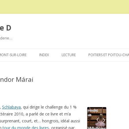
e D
roderie…
Aller
au
ONT-SUR-LOIRE
INDEX
LECTURE
POITIERS ET POITOU-CH
contenu
ándor Márai
u,
Schlabaya
, qui dirige le challenge du 1 %
ittéraire 2010, a parlé de ce livre et m’a
urprenant, court, et… hongrois, idéal aussi
on
tour du monde des livres
, organisé par