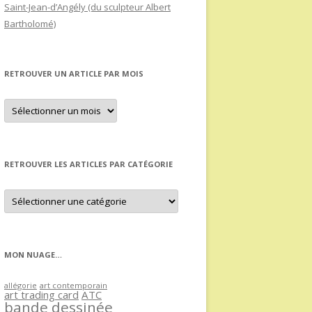
Saint-Jean-d’Angély (du sculpteur Albert
Bartholomé)
RETROUVER UN ARTICLE PAR MOIS
Retrouver
un
article
par
mois
RETROUVER LES ARTICLES PAR CATÉGORIE
Retrouver
les
articles
par
catégorie
MON NUAGE…
allégorie
art contemporain
art trading card
ATC
bande dessinée