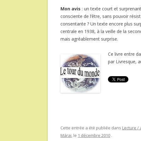
Mon avis
: un texte court et surprena
consciente de l’être, sans pouvoir résist
consentante ? Un texte encore plus surp
centrale en 1938, à la veille de la seco
mais agréablement surprise.
Ce livre entre d
par Livresque, au
Cette entrée a été publiée dans
Lecture / 
Márai
, le
1 décembre 2010
.