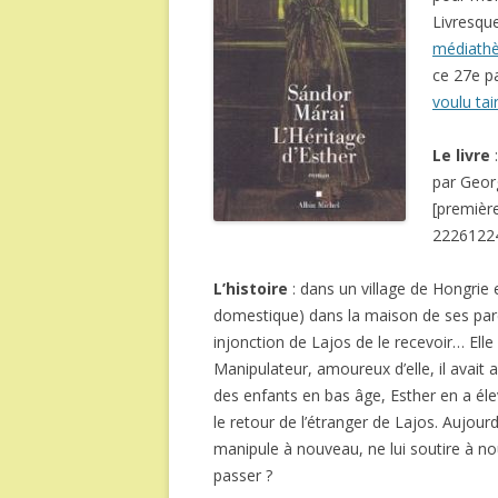
Livresque
médiath
ce 27e pa
voulu tai
Le livre
par Geor
[premièr
2226122
L’histoire
: dans un village de Hongrie 
domestique) dans la maison de ses paren
injonction de Lajos de le recevoir… Elle
Manipulateur, amoureux d’elle, il avait
des enfants en bas âge, Esther en a éle
le retour de l’étranger de Lajos. Aujourd’h
manipule à nouveau, ne lui soutire à n
passer ?