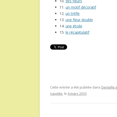
10.
des fleurs
11.
un motif décoratif
12.
un trèfle
13.
une fleur double
14.
une étoile
15.
le récapitulatif
Cette entrée a été publiée dans
Dentelle e
navette
, le
4 mars 2010
.