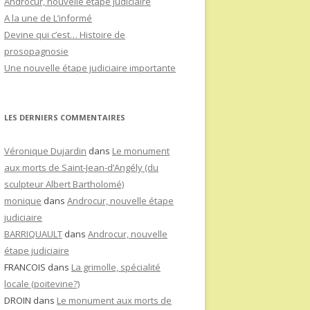
Androcur, nouvelle étape judiciaire
A la une de L’informé
Devine qui c’est… Histoire de
prosopagnosie
Une nouvelle étape judiciaire importante
LES DERNIERS COMMENTAIRES
Véronique Dujardin
dans
Le monument
aux morts de Saint-Jean-d’Angély (du
sculpteur Albert Bartholomé)
monique
dans
Androcur, nouvelle étape
judiciaire
BARRIQUAULT
dans
Androcur, nouvelle
étape judiciaire
FRANCOIS
dans
La grimolle, spécialité
locale (poitevine?)
DROIN
dans
Le monument aux morts de