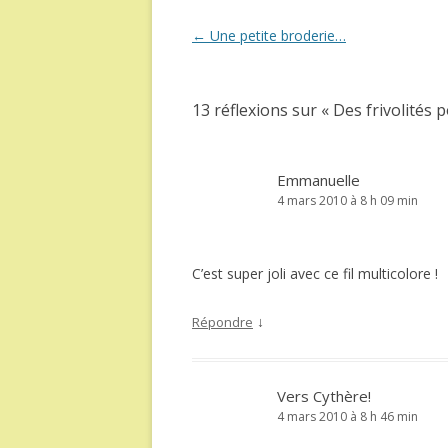
Navigation
←
Une petite broderie…
des
articles
13 réflexions sur «
Des frivolités p
Emmanuelle
4 mars 2010 à 8 h 09 min
C’est super joli avec ce fil multicolore !
↓
Répondre
Vers Cythère!
4 mars 2010 à 8 h 46 min