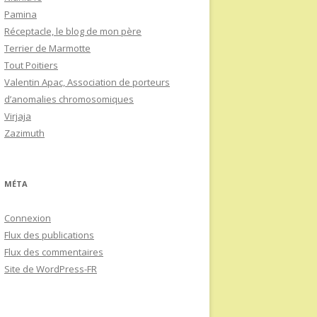
Pamina
Réceptacle, le blog de mon père
Terrier de Marmotte
Tout Poitiers
Valentin Apac, Association de porteurs
d’anomalies chromosomiques
Virjaja
Zazimuth
MÉTA
Connexion
Flux des publications
Flux des commentaires
Site de WordPress-FR