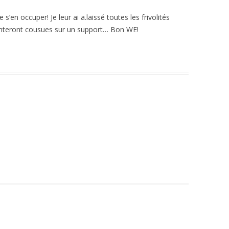
e s’en occuper! Je leur ai a.laissé toutes les frivolités
résenteront cousues sur un support… Bon WE!