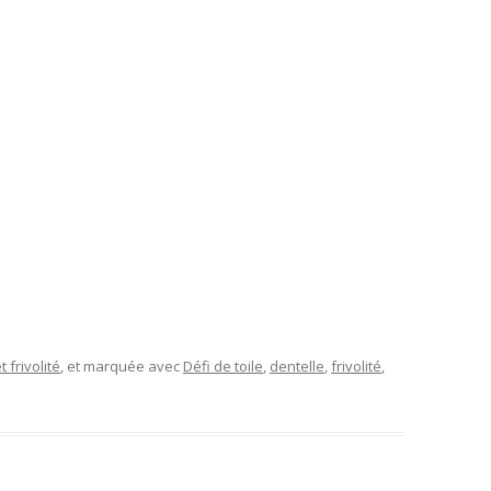
t frivolité
, et marquée avec
Défi de toile
,
dentelle
,
frivolité
,