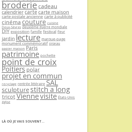
broderie
cadeau
carte
carte maison
calendrier
carte postale ancienne
carte à publicité
couture
cinéma
cuisine
deuxième guerre mondiale
Deux-Sèvres
DIY
exposition
festival
famille
fleur
lecture
jardin
marque-page
monument commémoratif
oiseau
Paris
papier maison
patrimoine
pochette
point de croix
Poitiers
polar
projet en commun
SAL
rentrée littéraire
recyclage
stitch a long
sculpture
Vienne
visite
tricot
États-Unis
église
LÀ OÙ JE VAIS SOUVENT…