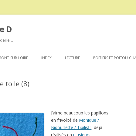
e D
roderie…
Aller
au
ONT-SUR-LOIRE
INDEX
LECTURE
POITIERS ET POITOU-CH
contenu
e toile (8)
J’aime beaucoup les papillons
en frivolité de
Monique /
Bidouillette / Tibilisfil
, déjà
réalisés en
plusieurs