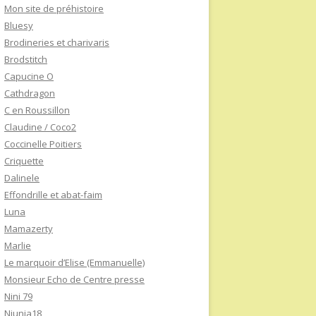
Mon site de préhistoire
Bluesy
Brodineries et charivaris
Brodstitch
Capucine O
Cathdragon
C en Roussillon
Claudine / Coco2
Coccinelle Poitiers
Criquette
Dalinele
Effondrille et abat-faim
Luna
Mamazerty
Marlie
Le marquoir d’Elise (Emmanuelle)
Monsieur Echo de Centre presse
Nini 79
Niunia18