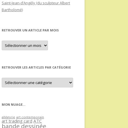
Saint-Jean-d’Angély (du sculpteur Albert
Bartholomé)
RETROUVER UN ARTICLE PAR MOIS
Retrouver
un
article
par
mois
RETROUVER LES ARTICLES PAR CATÉGORIE
Retrouver
les
articles
par
catégorie
MON NUAGE…
allégorie
art contemporain
art trading card
ATC
bande dessinée