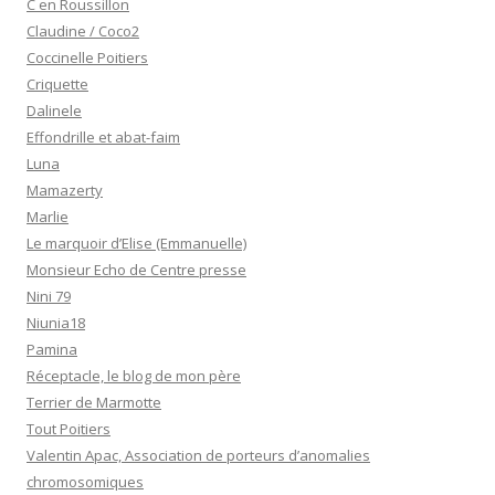
C en Roussillon
Claudine / Coco2
Coccinelle Poitiers
Criquette
Dalinele
Effondrille et abat-faim
Luna
Mamazerty
Marlie
Le marquoir d’Elise (Emmanuelle)
Monsieur Echo de Centre presse
Nini 79
Niunia18
Pamina
Réceptacle, le blog de mon père
Terrier de Marmotte
Tout Poitiers
Valentin Apac, Association de porteurs d’anomalies
chromosomiques