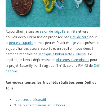
Aujourd’hui, je suis au
salon de l’aiguille en fête
et vais
pouvoir découvrir la finition proposée par
Défi de toile
pour
la
petite Ocupada
et mes petites frivolités… Je vous présente
aujourd’hui des cœurs accolés et un papillon, tous deux à
partir de modèles de
Monique / Bidouillette / Tibilisfil
. Ce
papillon, je l’avais déjà réalisé en
plusieurs exemplaires
pour
le projet Butterfly. Ici, il s’agit du fil n° 8, coloris PM 42 de
Défi
de toile
.
Retrouvez toutes les frivolités réalisées pour Défi de
toile :
1.
un cercle décoratif
2.
deux champignons et un hibou