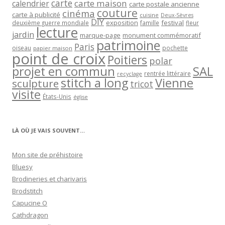
carte
carte maison
calendrier
carte postale ancienne
couture
cinéma
carte à publicité
cuisine
Deux-Sèvres
DIY
exposition
festival
famille
deuxième guerre mondiale
fleur
lecture
jardin
marque-page
monument commémoratif
patrimoine
Paris
oiseau
papier maison
pochette
point de croix
Poitiers
polar
projet en commun
SAL
rentrée littéraire
recyclage
stitch a long
Vienne
sculpture
tricot
visite
États-Unis
église
LÀ OÙ JE VAIS SOUVENT…
Mon site de préhistoire
Bluesy
Brodineries et charivaris
Brodstitch
Capucine O
Cathdragon