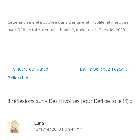
Cette entrée a été publiée dans
Dentelle et frivolité
, et marquée
avec
Défi de toile
,
dentelle
,
frivolité
,
navette
, le
12 février 2010
.
Navigation
←
Vincere de Marco
Bai jia bei chez Tezca…
→
des
Bellocchio
articles
8 réflexions sur «
Des frivolités pour Défi de toile (4)
»
Luna
12 février 2010 à 0 h 41 min