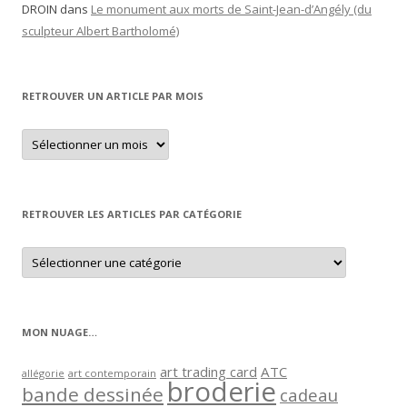
DROIN
dans
Le monument aux morts de Saint-Jean-d’Angély (du
sculpteur Albert Bartholomé)
RETROUVER UN ARTICLE PAR MOIS
Retrouver
un
article
par
mois
RETROUVER LES ARTICLES PAR CATÉGORIE
Retrouver
les
articles
par
catégorie
MON NUAGE…
art trading card
ATC
allégorie
art contemporain
broderie
bande dessinée
cadeau