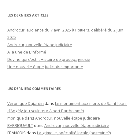
LES DERNIERS ARTICLES
Androcur, audience du 7 avril 2025 à Poitiers, délibéré du 2 juin
2025
Androcur, nouvelle étape judiciaire
A la une de L’informé
Devine qui c’est… Histoire de prosopagnosie
Une nouvelle étape judiciaire importante
LES DERNIERS COMMENTAIRES
Véronique Dujardin
dans
Le monument aux morts de Saint-Jean-
d’Angély (du sculpteur Albert Bartholomé)
monique
dans
Androcur, nouvelle étape judiciaire
BARRIQUAULT
dans
Androcur, nouvelle étape judiciaire
FRANCOIS
dans
La grimolle, spécialité locale (poitevine?)