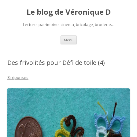
Le blog de Véronique D
Lecture, patrimoine, cinéma, bricolage, broderie…
Aller
Menu
au
contenu
Des frivolités pour Défi de toile (4)
8 réponses