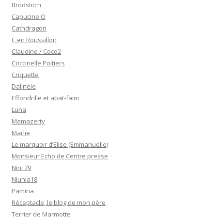
Brodstitch
Capucine O
Cathdragon
C en Roussillon
Claudine / Coco2
Coccinelle Poitiers
Criquette
Dalinele
Effondrille et abat-faim
Luna
Mamazerty
Marlie
Le marquoir d’Elise (Emmanuelle)
Monsieur Echo de Centre presse
Nini 79
Niunia18
Pamina
Réceptacle, le blog de mon père
Terrier de Marmotte