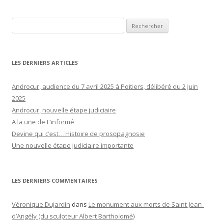
Rechercher :
LES DERNIERS ARTICLES
Androcur, audience du 7 avril 2025 à Poitiers, délibéré du 2 juin
2025
Androcur, nouvelle étape judiciaire
A la une de L’informé
Devine qui c’est… Histoire de prosopagnosie
Une nouvelle étape judiciaire importante
LES DERNIERS COMMENTAIRES
Véronique Dujardin
dans
Le monument aux morts de Saint-Jean-
d’Angély (du sculpteur Albert Bartholomé)