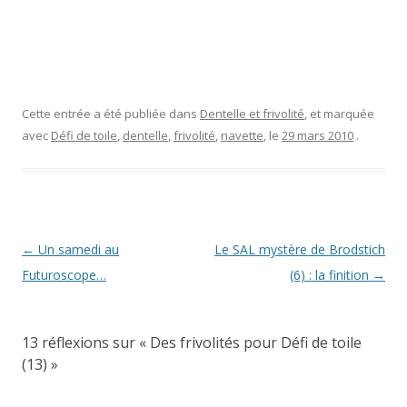
Cette entrée a été publiée dans
Dentelle et frivolité
, et marquée
avec
Défi de toile
,
dentelle
,
frivolité
,
navette
, le
29 mars 2010
.
Navigation
←
Un samedi au
Le SAL mystère de Brodstich
des
Futuroscope…
(6) : la finition
→
articles
13 réflexions sur «
Des frivolités pour Défi de toile
(13)
»