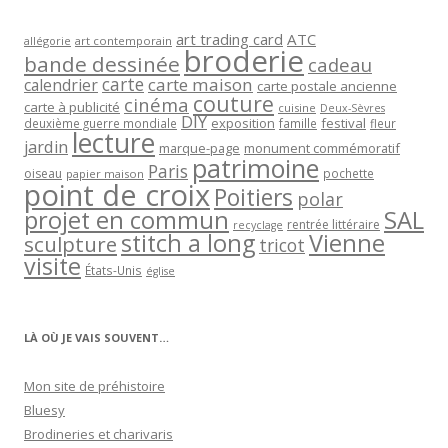
art trading card
ATC
allégorie
art contemporain
broderie
bande dessinée
cadeau
carte
carte maison
calendrier
carte postale ancienne
couture
cinéma
carte à publicité
cuisine
Deux-Sèvres
DIY
exposition
festival
famille
deuxième guerre mondiale
fleur
lecture
jardin
marque-page
monument commémoratif
patrimoine
Paris
oiseau
papier maison
pochette
point de croix
Poitiers
polar
projet en commun
SAL
rentrée littéraire
recyclage
stitch a long
Vienne
sculpture
tricot
visite
États-Unis
église
LÀ OÙ JE VAIS SOUVENT…
Mon site de préhistoire
Bluesy
Brodineries et charivaris