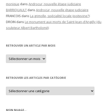
monique
dans
Androcur, nouvelle étape judiciaire
BARRIQUAULT
dans
Androcur, nouvelle étape judiciaire
FRANCOIS
dans
La grimolle, spécialité locale (poitevine?)
DROIN
dans
Le monument aux morts de Saint-Jean-d’Angély (du
sculpteur Albert Bartholomé)
RETROUVER UN ARTICLE PAR MOIS
Retrouver
un
article
par
mois
RETROUVER LES ARTICLES PAR CATÉGORIE
Retrouver
les
articles
par
catégorie
MON NUAGE…