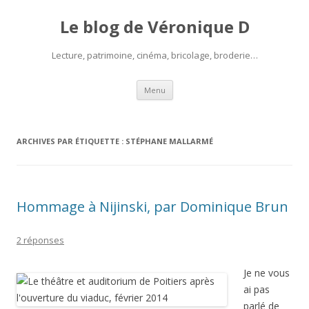
Le blog de Véronique D
Lecture, patrimoine, cinéma, bricolage, broderie…
Aller
Menu
au
contenu
ARCHIVES PAR ÉTIQUETTE :
STÉPHANE MALLARMÉ
Hommage à Nijinski, par Dominique Brun
2 réponses
Je ne vous
ai pas
parlé de