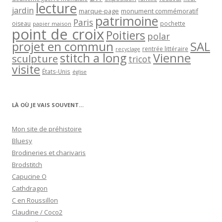
lecture
jardin
marque-page
monument commémoratif
patrimoine
Paris
oiseau
papier maison
pochette
point de croix
Poitiers
polar
projet en commun
SAL
rentrée littéraire
recyclage
stitch a long
Vienne
sculpture
tricot
visite
États-Unis
église
LÀ OÙ JE VAIS SOUVENT…
Mon site de préhistoire
Bluesy
Brodineries et charivaris
Brodstitch
Capucine O
Cathdragon
C en Roussillon
Claudine / Coco2