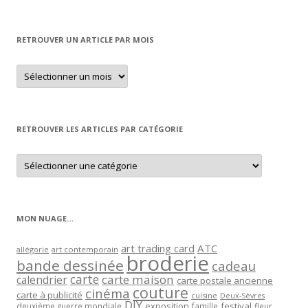
RETROUVER UN ARTICLE PAR MOIS
Retrouver
un
article
par
mois
RETROUVER LES ARTICLES PAR CATÉGORIE
Retrouver
les
articles
par
catégorie
MON NUAGE…
art trading card
ATC
allégorie
art contemporain
broderie
bande dessinée
cadeau
carte
carte maison
calendrier
carte postale ancienne
couture
cinéma
carte à publicité
cuisine
Deux-Sèvres
DIY
exposition
festival
famille
deuxième guerre mondiale
fleur