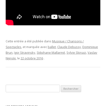
Cette entrée a été publiée dans
Musique / Chansons /
Spectacles
, et marquée avec
ballet
,
Claude Debussy
,
Dominique
Brun
,
Igor Stravinsky
,
Stéphane Mallarmé
,
Sylvie Skinazi
,
Vaslav
Nijinski
, le
22 octobre 2016
.
Rechercher :