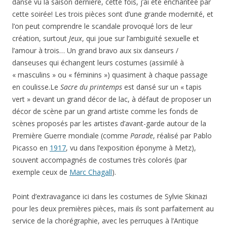
danse vu la saison dernière, cette fois, j’ai été enchantée par
cette soirée! Les trois pièces sont d’une grande modernité, et
l’on peut comprendre le scandale provoqué lors de leur
création, surtout
Jeux
, qui joue sur l’ambiguïté sexuelle et
l’amour à trois… Un grand bravo aux six danseurs /
danseuses qui échangent leurs costumes (assimilé à
« masculins » ou « féminins ») quasiment à chaque passage
en coulisse.Le
Sacre du printemps
est dansé sur un « tapis
vert » devant un grand décor de lac, à défaut de proposer un
décor de scène par un grand artiste comme les fonds de
scènes proposés par les artistes d’avant-garde autour de la
Première Guerre mondiale (comme
Parade
, réalisé par Pablo
Picasso en
1917
, vu dans l’exposition éponyme à Metz),
souvent accompagnés de costumes très colorés (par
exemple ceux de
Marc Chagall
).
Point d’extravagance ici dans les costumes de Sylvie Skinazi
pour les deux premières pièces, mais ils sont parfaitement au
service de la chorégraphie, avec les perruques à l’Antique