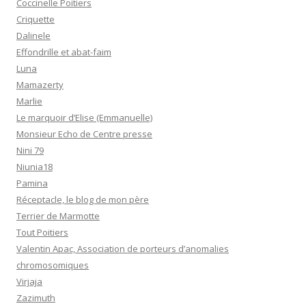
Coccinelle Poitiers
Criquette
Dalinele
Effondrille et abat-faim
Luna
Mamazerty
Marlie
Le marquoir d’Elise (Emmanuelle)
Monsieur Echo de Centre presse
Nini 79
Niunia18
Pamina
Réceptacle, le blog de mon père
Terrier de Marmotte
Tout Poitiers
Valentin Apac, Association de porteurs d’anomalies
chromosomiques
Virjaja
Zazimuth