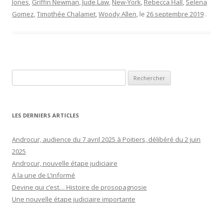
Jones
,
Griffin Newman
,
Jude Law
,
New-York
,
Rebecca Hall
,
Selena
Gomez
,
Timothée Chalamet
,
Woody Allen
, le
26 septembre 2019
.
Rechercher :
LES DERNIERS ARTICLES
Androcur, audience du 7 avril 2025 à Poitiers, délibéré du 2 juin
2025
Androcur, nouvelle étape judiciaire
A la une de L’informé
Devine qui c’est… Histoire de prosopagnosie
Une nouvelle étape judiciaire importante