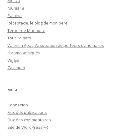
Nini 79
Niunia18
Pamina
Réceptacle, le blog de mon père
Terrier de Marmotte
Tout Poitiers
Valentin Apac, Association de porteurs d’anomalies
chromosomiques
Virjaja
Zazimuth
MÉTA
Connexion
Flux des publications
Flux des commentaires
Site de WordPress-FR