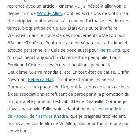
reprends avec un article « cinéma »… J’ai hésité à aller voir le
dernier film de
Woody Allen
, dont les accusions de viol sur sa
fille adoptive sont revenues à la une de l’actualité ces derniers
temps, bloquant sa sortie aux États-Unis suite à l’affaire
Weinstein, dans le contexte des mouvements #MeToo puis
#BalanceTonPorc. Peut-on vraiment séparer vie artistique et
attitude personnelle ? Cela se pose aussi pour
Pierre Loti
, que
l’on qualifierait aujourd’hui clairement de pédophile, Louis-
Ferdinand Céline et ses écrits et positions pendant la
Deuxième Guerre mondiale, etc. En tout état de cause, Griffin
Newman,
Rebecca Hall
, Timothée Chalamet et Selena
Gomez, acteurs phares du film, ont fait dons de leurs cachets
à des associations et refusent de participer à la promotion du
film qui a été primé au festival 2019 de Deauville. Comme je
n’avais pas envie d’aller voir l’adaptation des
Les hirondelles
de Kaboul
, de
Yasmina Khadra
, que je craignais trop violent,
je suis allée voir le film de W. Allen, plus pour l’horaire que par
conviction…