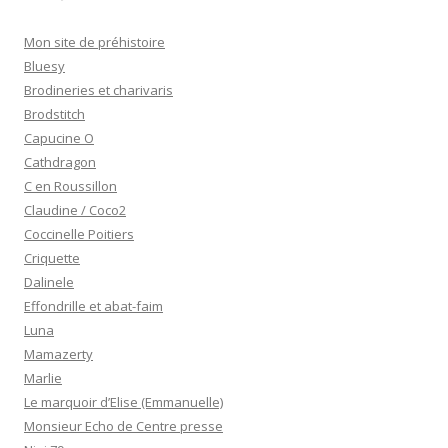
Mon site de préhistoire
Bluesy
Brodineries et charivaris
Brodstitch
Capucine O
Cathdragon
C en Roussillon
Claudine / Coco2
Coccinelle Poitiers
Criquette
Dalinele
Effondrille et abat-faim
Luna
Mamazerty
Marlie
Le marquoir d’Elise (Emmanuelle)
Monsieur Echo de Centre presse