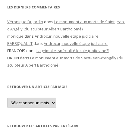
LES DERNIERS COMMENTAIRES
Véronique Dujardin
dans
Le monument aux morts de Saint-Jean-
d’Angély (du sculpteur Albert Bartholomé)
monique
dans
Androcur, nouvelle étape judiciaire
BARRIQUAULT
dans
Androcur, nouvelle étape judiciaire
FRANCOIS
dans
La grimolle, spécialité locale (poitevine?)
DROIN
dans
Le monument aux morts de Saint-Jean-d’Angély (du
sculpteur Albert Bartholomé)
RETROUVER UN ARTICLE PAR MOIS
Retrouver
un
article
par
mois
RETROUVER LES ARTICLES PAR CATÉGORIE