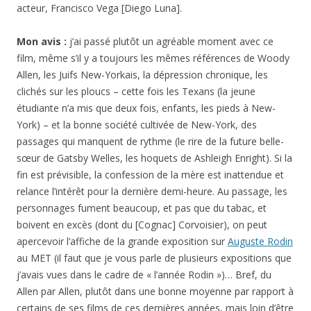
acteur, Francisco Vega [Diego Luna].
Mon avis :
j’ai passé plutôt un agréable moment avec ce
film, même s’il y a toujours les mêmes références de Woody
Allen, les Juifs New-Yorkais, la dépression chronique, les
clichés sur les ploucs – cette fois les Texans (la jeune
étudiante n’a mis que deux fois, enfants, les pieds à New-
York) – et la bonne société cultivée de New-York, des
passages qui manquent de rythme (le rire de la future belle-
sœur de Gatsby Welles, les hoquets de Ashleigh Enright). Si la
fin est prévisible, la confession de la mère est inattendue et
relance l’intérêt pour la dernière demi-heure. Au passage, les
personnages fument beaucoup, et pas que du tabac, et
boivent en excès (dont du [Cognac] Corvoisier), on peut
apercevoir l’affiche de la grande exposition sur
Auguste Rodin
au MET (il faut que je vous parle de plusieurs expositions que
j’avais vues dans le cadre de « l’année Rodin »)… Bref, du
Allen par Allen, plutôt dans une bonne moyenne par rapport à
certains de ses films de ces dernières années, mais loin d’être