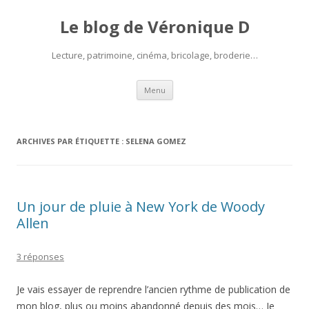
Le blog de Véronique D
Lecture, patrimoine, cinéma, bricolage, broderie…
Aller
Menu
au
contenu
ARCHIVES PAR ÉTIQUETTE :
SELENA GOMEZ
Un jour de pluie à New York de Woody
Allen
3 réponses
Je vais essayer de reprendre l’ancien rythme de publication de
mon blog, plus ou moins abandonné depuis des mois… Je