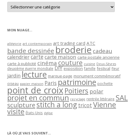
Retrouver
les
articles
par
catégorie
MON NUAGE…
art trading card
ATC
allégorie
art contemporain
broderie
bande dessinée
cadeau
carte
carte maison
calendrier
carte postale ancienne
couture
cinéma
carte à publicité
cuisine
Deux-Sèvres
DIY
exposition
festival
famille
deuxième guerre mondiale
fleur
lecture
jardin
marque-page
monument commémoratif
patrimoine
Paris
oiseau
papier maison
pochette
point de croix
Poitiers
polar
projet en commun
SAL
rentrée littéraire
recyclage
stitch a long
Vienne
sculpture
tricot
visite
États-Unis
église
LÀ OÙ JE VAIS SOUVENT…