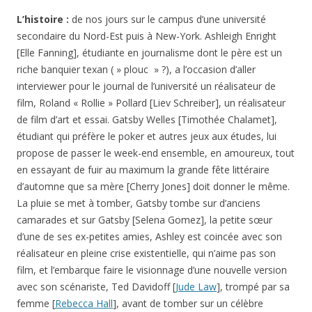
L’histoire :
de nos jours sur le campus d’une université
secondaire du Nord-Est puis à New-York. Ashleigh Enright
[Elle Fanning], étudiante en journalisme dont le père est un
riche banquier texan ( » plouc » ?), a l’occasion d’aller
interviewer pour le journal de l’université un réalisateur de
film, Roland « Rollie » Pollard [Liev Schreiber], un réalisateur
de film d’art et essai. Gatsby Welles [Timothée Chalamet],
étudiant qui préfère le poker et autres jeux aux études, lui
propose de passer le week-end ensemble, en amoureux, tout
en essayant de fuir au maximum la grande fête littéraire
d’automne que sa mère [Cherry Jones] doit donner le même.
La pluie se met à tomber, Gatsby tombe sur d’anciens
camarades et sur Gatsby [Selena Gomez], la petite sœur
d’une de ses ex-petites amies, Ashley est coincée avec son
réalisateur en pleine crise existentielle, qui n’aime pas son
film, et l’embarque faire le visionnage d’une nouvelle version
avec son scénariste, Ted Davidoff [
Jude Law
], trompé par sa
femme [
Rebecca Hall
], avant de tomber sur un célèbre