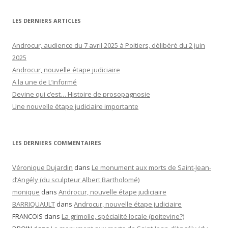
LES DERNIERS ARTICLES
Androcur, audience du 7 avril 2025 à Poitiers, délibéré du 2 juin
2025
Androcur, nouvelle étape judiciaire
A la une de L’informé
Devine qui c’est… Histoire de prosopagnosie
Une nouvelle étape judiciaire importante
LES DERNIERS COMMENTAIRES
Véronique Dujardin
dans
Le monument aux morts de Saint-Jean-
d’Angély (du sculpteur Albert Bartholomé)
monique
dans
Androcur, nouvelle étape judiciaire
BARRIQUAULT
dans
Androcur, nouvelle étape judiciaire
FRANCOIS
dans
La grimolle, spécialité locale (poitevine?)