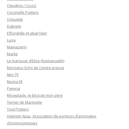
Claudine / Coco2
Coccinelle Poitiers
Criquette
Dalinele
Effondrille et abat-faim
Luna
Mamazerty
Marlie
Le marquoir d’Elise (Emmanuelle)
Monsieur Echo de Centre presse
Nini 79
Niunia18
Pamina
Réceptacle, le blog de mon père
Terrier de Marmotte
Tout Poitiers
Valentin Apac, Association de porteurs d’anomalies
chromosomiques