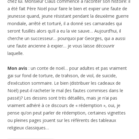
chez lui. Monsieur Claus commence à raconter son histoire: il
a été fait Père Noël pour faire le bien et expier une faute de
jeunesse quand, jeune résistant pendant la deuxième guerre
mondiale, arrêté et torturé, il a donné ses camarades qui
seront fusillés alors qu’il a eu la vie sauve… Aujourd’hui, il
cherche un successeur… pourquoi par Georges, qui a aussi
une faute ancienne à expier… je vous laisse découvrir
laquelle.
Mon avis
: un conte de noël… pour adultes et pas vraiment
gai sur fond de torture, de trahison, de viol, de suicide,
d’exécution sommaire. Le bien (distribuer les cadeaux de
Noël) peut-il racheter le mal (les fautes commises dans le
passé)? Les dessins sont très détaillés, mais je n’ai pas
vraiment adhéré à ce discours de « rédemption », oui, je
pense qu’on peut parler de rédemption, certaines vignettes
ou pleines pages jouent sur les référents des tableaux
religieux classiques…