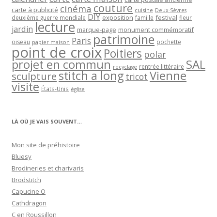
couture
cinéma
carte à publicité
cuisine
Deux-Sèvres
DIY
exposition
festival
famille
deuxième guerre mondiale
fleur
lecture
jardin
marque-page
monument commémoratif
patrimoine
Paris
oiseau
papier maison
pochette
point de croix
Poitiers
polar
projet en commun
SAL
rentrée littéraire
recyclage
stitch a long
Vienne
sculpture
tricot
visite
États-Unis
église
LÀ OÙ JE VAIS SOUVENT…
Mon site de préhistoire
Bluesy
Brodineries et charivaris
Brodstitch
Capucine O
Cathdragon
C en Roussillon