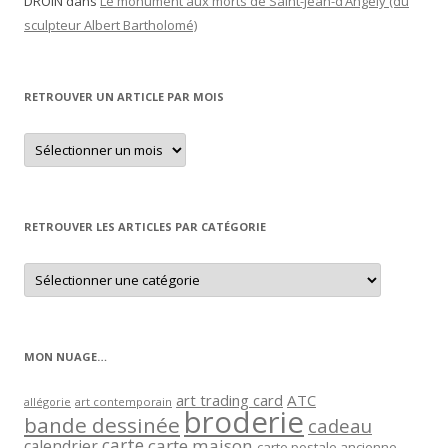
DROIN
dans
Le monument aux morts de Saint-Jean-d’Angély (du
sculpteur Albert Bartholomé)
RETROUVER UN ARTICLE PAR MOIS
Retrouver
un
article
par
mois
RETROUVER LES ARTICLES PAR CATÉGORIE
Retrouver
les
articles
par
catégorie
MON NUAGE…
art trading card
ATC
allégorie
art contemporain
broderie
bande dessinée
cadeau
carte
carte maison
calendrier
carte postale ancienne