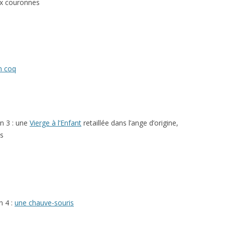
eux couronnes
n coq
n 3 : une
Vierge à l’Enfant
retaillée dans l’ange d’origine,
es
n 4 :
une chauve-souris