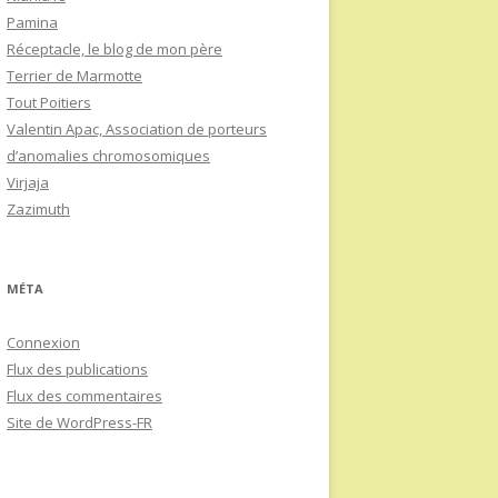
Pamina
Réceptacle, le blog de mon père
Terrier de Marmotte
Tout Poitiers
Valentin Apac, Association de porteurs
d’anomalies chromosomiques
Virjaja
Zazimuth
MÉTA
Connexion
Flux des publications
Flux des commentaires
Site de WordPress-FR