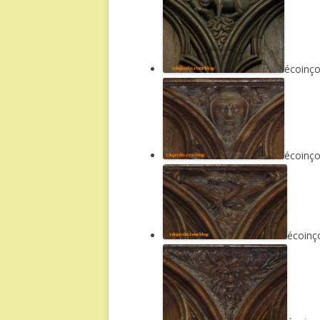
écoinço
écoinço
écoinç