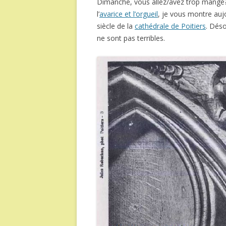
Dimanche, vous allez/avez trop mangé?
l’
avarice et l’orgueil
, je vous montre aujo
siècle de la
cathédrale de Poitiers
. Dés
ne sont pas terribles.