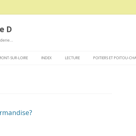
e D
roderie…
Aller
au
ONT-SUR-LOIRE
INDEX
LECTURE
POITIERS ET POITOU-CH
contenu
urmandise?