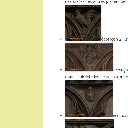
des stalles, les autres portent d
écoinçon 2 :
u
écoinço
dont il subsiste les deux couronn
écoinço