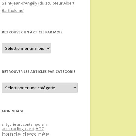
Saint-Jean-d’Angély (du sculpteur Albert
Bartholomé)
RETROUVER UN ARTICLE PAR MOIS
Retrouver
un
article
par
mois
RETROUVER LES ARTICLES PAR CATÉGORIE
Retrouver
les
articles
par
catégorie
MON NUAGE…
allégorie
art contemporain
art trading card
ATC
bande dessinée