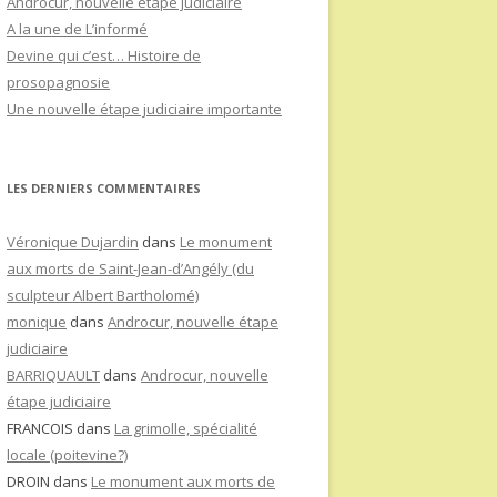
Androcur, nouvelle étape judiciaire
A la une de L’informé
Devine qui c’est… Histoire de
prosopagnosie
Une nouvelle étape judiciaire importante
LES DERNIERS COMMENTAIRES
Véronique Dujardin
dans
Le monument
aux morts de Saint-Jean-d’Angély (du
sculpteur Albert Bartholomé)
monique
dans
Androcur, nouvelle étape
judiciaire
BARRIQUAULT
dans
Androcur, nouvelle
étape judiciaire
FRANCOIS
dans
La grimolle, spécialité
locale (poitevine?)
DROIN
dans
Le monument aux morts de