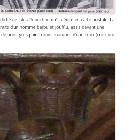
ché de Jules Robuchon qu’il a édité en carte postale. La
raits d’un homme barbu et joufflu, assis devant une
n de bons gros pains ronds marqués d’une croix (croix qui