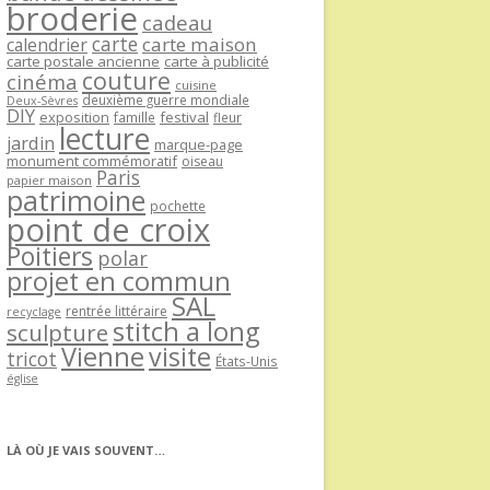
broderie
cadeau
carte
carte maison
calendrier
carte postale ancienne
carte à publicité
couture
cinéma
cuisine
deuxième guerre mondiale
Deux-Sèvres
DIY
exposition
festival
famille
fleur
lecture
jardin
marque-page
monument commémoratif
oiseau
Paris
papier maison
patrimoine
pochette
point de croix
Poitiers
polar
projet en commun
SAL
rentrée littéraire
recyclage
stitch a long
sculpture
Vienne
visite
tricot
États-Unis
église
LÀ OÙ JE VAIS SOUVENT…