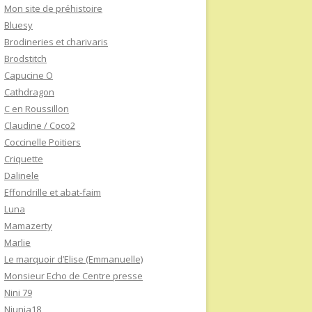
Mon site de préhistoire
Bluesy
Brodineries et charivaris
Brodstitch
Capucine O
Cathdragon
C en Roussillon
Claudine / Coco2
Coccinelle Poitiers
Criquette
Dalinele
Effondrille et abat-faim
Luna
Mamazerty
Marlie
Le marquoir d’Elise (Emmanuelle)
Monsieur Echo de Centre presse
Nini 79
Niunia18