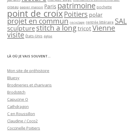
patrimoine
Paris
oiseau
papier maison
pochette
point de croix
Poitiers
polar
projet en commun
SAL
rentrée littéraire
recyclage
stitch a long
Vienne
sculpture
tricot
visite
États-Unis
église
LÀ OÙ JE VAIS SOUVENT…
Mon site de préhistoire
Bluesy
Brodineries et charivaris
Brodstitch
Capucine O
Cathdragon
C en Roussillon
Claudine / Coco2
Coccinelle Poitiers