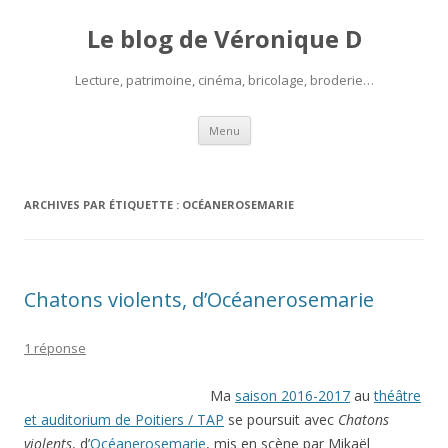
Le blog de Véronique D
Lecture, patrimoine, cinéma, bricolage, broderie…
Aller
Menu
au
contenu
ARCHIVES PAR ÉTIQUETTE :
OCÉANEROSEMARIE
Chatons violents, d’Océanerosemarie
1 réponse
Ma
saison 2016-2017
au
théâtre
et auditorium de Poitiers / TAP
se poursuit avec
Chatons
violents
, d’
Océanerosemarie
, mis en scène par Mikaël