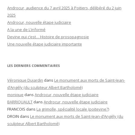
Androcur, audience du 7 avril 2025 à Poitiers, délibéré du 2 juin
2025
Androcur, nouvelle étape judiciaire
A la une de L’informé
Devine qui c’est… Histoire de prosopagnosie
Une nouvelle étape judiciaire importante
LES DERNIERS COMMENTAIRES
Véronique Dujardin
dans
Le monument aux morts de Saint-Jean-
d’Angély (du sculpteur Albert Bartholomé)
monique
dans
Androcur, nouvelle étape judiciaire
BARRIQUAULT
dans
Androcur, nouvelle étape judiciaire
FRANCOIS
dans
La grimolle, spécialité locale (poitevine?)
DROIN
dans
Le monument aux morts de Saint-Jean-d’Angély (du
sculpteur Albert Bartholomé)