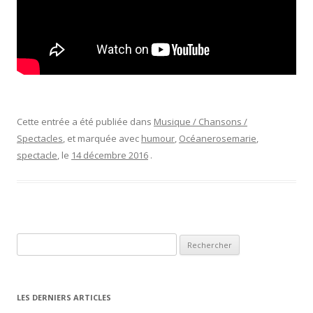
Cette entrée a été publiée dans
Musique / Chansons /
Spectacles
, et marquée avec
humour
,
Océanerosemarie
,
spectacle
, le
14 décembre 2016
.
Rechercher :
LES DERNIERS ARTICLES