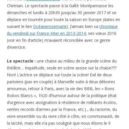
Chirinian. Le spectacle passe à la Gaîté Montparnasse les
dimanches et lundis à 20h30 jusqu’au 30 janvier 2017 et se
déplace en tournée pour toute la saison en Europe (dates en
suivant le lien
Océanerosemarie
). J’aimais bien sa
chronique
du vendredi sur France Inter en 2013-2014
, ses vœux 2016
(voir en fin d’article) m’avaient réconciliée avec ce genre
d’exercice.
Le spectacle :
une chaise au milieu de la grande scène du
théâtre… Inquiétude, seule en scène assise sur la chaise???
Non! L’actrice se déplace sur toute la scène! Exil de deux
parisiens (pas en couple) à Marseille suite à deux déboires
amoureux, retour à Paris, avec la vie des BBB, les « Bons
Bobos Blancs », 1h20 d’humour autour de la politique (état
d’urgence avec assignation à résidence de militants écolos,
ventes records d’armes par la France, etc.) , du racisme, du
vivre-ensemble ou du vivre côté à côte, en communauté, de
la laïcité, mais elle n’a pas souligné que nous étions le 9