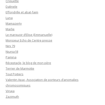
Criquette
Dalinele
Effondrille et abat-faim
Luna
Mamazerty
Marlie
Le marquoir d’Elise (Emmanuelle)
Monsieur Echo de Centre presse
Nini 79
Niunia18
Pamina
Réceptacle, le blog de mon père
Terrier de Marmotte
Tout Poitiers
Valentin Apac, Association de porteurs d’anomalies
chromosomiques
Virjaja
Zazimuth