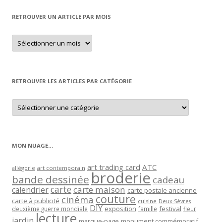
RETROUVER UN ARTICLE PAR MOIS
Retrouver
un
article
par
mois
RETROUVER LES ARTICLES PAR CATÉGORIE
Retrouver
les
articles
par
catégorie
MON NUAGE…
art trading card
ATC
allégorie
art contemporain
broderie
bande dessinée
cadeau
carte
carte maison
calendrier
carte postale ancienne
couture
cinéma
carte à publicité
cuisine
Deux-Sèvres
DIY
exposition
festival
famille
deuxième guerre mondiale
fleur
lecture
jardin
marque-page
monument commémoratif