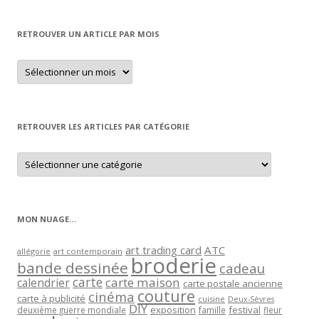
RETROUVER UN ARTICLE PAR MOIS
Retrouver
un
article
par
mois
RETROUVER LES ARTICLES PAR CATÉGORIE
Retrouver
les
articles
par
catégorie
MON NUAGE…
art trading card
ATC
allégorie
art contemporain
broderie
bande dessinée
cadeau
carte
carte maison
calendrier
carte postale ancienne
couture
cinéma
carte à publicité
cuisine
Deux-Sèvres
DIY
exposition
festival
famille
deuxième guerre mondiale
fleur