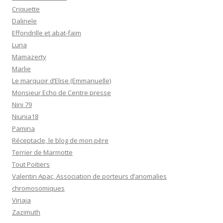
Criquette
Dalinele
Effondrille et abat-faim
Luna
Mamazerty
Marlie
Le marquoir d’Elise (Emmanuelle)
Monsieur Echo de Centre presse
Nini 79
Niunia18
Pamina
Réceptacle, le blog de mon père
Terrier de Marmotte
Tout Poitiers
Valentin Apac, Association de porteurs d’anomalies
chromosomiques
Virjaja
Zazimuth