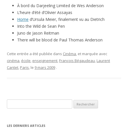
À bord du Darjeeling Limited de Wes Anderson
L’heure d’été d’Olivier Assayas
Home
d’Ursula Meier, finalement vu au Dietrich
Into the Wild de Sean Pen
Juno de Jason Reitman
There will be blood de Paul Thomas Anderson
Cette entrée a été publiée dans
Cinéma
, et marquée avec
cinéma
,
école
,
enseignement
,
François Bégaudeau
,
Laurent
Cantet
,
Paris
, le
9 mars 2009
.
Rechercher :
LES DERNIERS ARTICLES