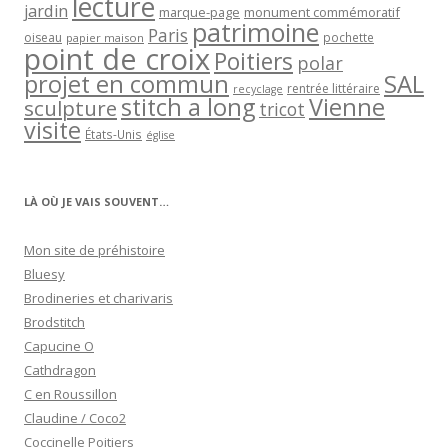
lecture
jardin
marque-page
monument commémoratif
patrimoine
Paris
oiseau
papier maison
pochette
point de croix
Poitiers
polar
projet en commun
SAL
rentrée littéraire
recyclage
stitch a long
Vienne
sculpture
tricot
visite
États-Unis
église
LÀ OÙ JE VAIS SOUVENT…
Mon site de préhistoire
Bluesy
Brodineries et charivaris
Brodstitch
Capucine O
Cathdragon
C en Roussillon
Claudine / Coco2
Coccinelle Poitiers