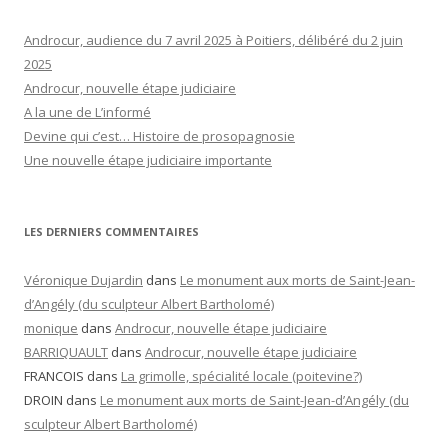
Androcur, audience du 7 avril 2025 à Poitiers, délibéré du 2 juin
2025
Androcur, nouvelle étape judiciaire
A la une de L’informé
Devine qui c’est… Histoire de prosopagnosie
Une nouvelle étape judiciaire importante
LES DERNIERS COMMENTAIRES
Véronique Dujardin
dans
Le monument aux morts de Saint-Jean-
d’Angély (du sculpteur Albert Bartholomé)
monique
dans
Androcur, nouvelle étape judiciaire
BARRIQUAULT
dans
Androcur, nouvelle étape judiciaire
FRANCOIS
dans
La grimolle, spécialité locale (poitevine?)
DROIN
dans
Le monument aux morts de Saint-Jean-d’Angély (du
sculpteur Albert Bartholomé)