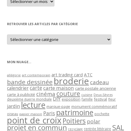
un
article
par
mois
RETROUVER LES ARTICLES PAR CATÉGORIE
Retrouver
les
articles
par
catégorie
MON NUAGE…
art trading card
ATC
allégorie
art contemporain
broderie
bande dessinée
cadeau
carte
carte maison
calendrier
carte postale ancienne
couture
cinéma
carte à publicité
cuisine
Deux-Sèvres
DIY
exposition
festival
famille
deuxième guerre mondiale
fleur
lecture
jardin
marque-page
monument commémoratif
patrimoine
Paris
oiseau
papier maison
pochette
point de croix
Poitiers
polar
projet en commun
SAL
rentrée littéraire
recyclage