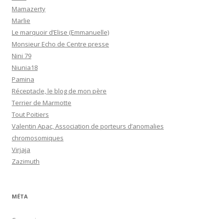
Mamazerty
Marlie
Le marquoir d’Elise (Emmanuelle)
Monsieur Echo de Centre presse
Nini 79
Niunia18
Pamina
Réceptacle, le blog de mon père
Terrier de Marmotte
Tout Poitiers
Valentin Apac, Association de porteurs d’anomalies
chromosomiques
Virjaja
Zazimuth
MÉTA