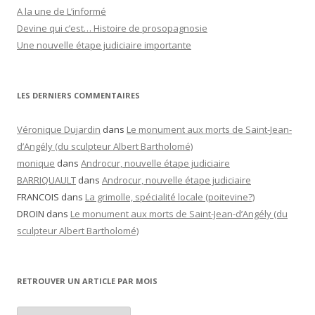
A la une de L’informé
Devine qui c’est… Histoire de prosopagnosie
Une nouvelle étape judiciaire importante
LES DERNIERS COMMENTAIRES
Véronique Dujardin
dans
Le monument aux morts de Saint-Jean-
d’Angély (du sculpteur Albert Bartholomé)
monique
dans
Androcur, nouvelle étape judiciaire
BARRIQUAULT
dans
Androcur, nouvelle étape judiciaire
FRANCOIS
dans
La grimolle, spécialité locale (poitevine?)
DROIN
dans
Le monument aux morts de Saint-Jean-d’Angély (du
sculpteur Albert Bartholomé)
RETROUVER UN ARTICLE PAR MOIS
Retrouver