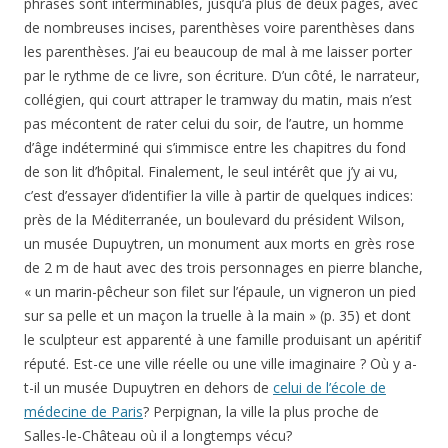
phrases sont interminables, jusqu’à plus de deux pages, avec
de nombreuses incises, parenthèses voire parenthèses dans
les parenthèses. J’ai eu beaucoup de mal à me laisser porter
par le rythme de ce livre, son écriture. D’un côté, le narrateur,
collégien, qui court attraper le tramway du matin, mais n’est
pas mécontent de rater celui du soir, de l’autre, un homme
d’âge indéterminé qui s’immisce entre les chapitres du fond
de son lit d’hôpital. Finalement, le seul intérêt que j’y ai vu,
c’est d’essayer d’identifier la ville à partir de quelques indices:
près de la Méditerranée, un boulevard du président Wilson,
un musée Dupuytren, un monument aux morts en grès rose
de 2 m de haut avec des trois personnages en pierre blanche,
« un marin-pêcheur son filet sur l’épaule, un vigneron un pied
sur sa pelle et un maçon la truelle à la main » (p. 35) et dont
le sculpteur est apparenté à une famille produisant un apéritif
réputé. Est-ce une ville réelle ou une ville imaginaire ? Où y a-
t-il un musée Dupuytren en dehors de
celui de l’école de
médecine de Paris
? Perpignan, la ville la plus proche de
Salles-le-Château où il a longtemps vécu?