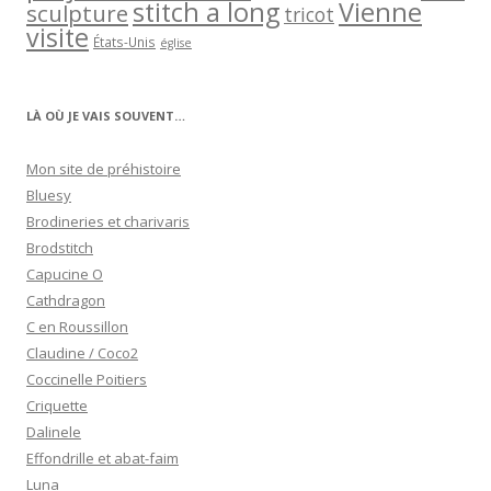
stitch a long
Vienne
sculpture
tricot
visite
États-Unis
église
LÀ OÙ JE VAIS SOUVENT…
Mon site de préhistoire
Bluesy
Brodineries et charivaris
Brodstitch
Capucine O
Cathdragon
C en Roussillon
Claudine / Coco2
Coccinelle Poitiers
Criquette
Dalinele
Effondrille et abat-faim
Luna