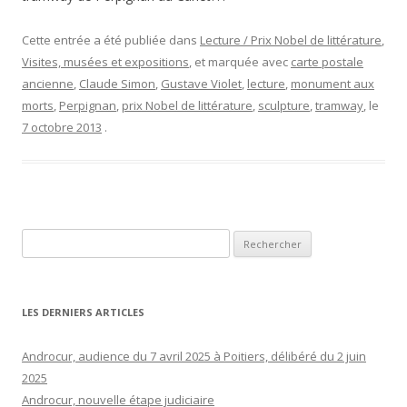
Cette entrée a été publiée dans
Lecture / Prix Nobel de littérature
,
Visites, musées et expositions
, et marquée avec
carte postale
ancienne
,
Claude Simon
,
Gustave Violet
,
lecture
,
monument aux
morts
,
Perpignan
,
prix Nobel de littérature
,
sculpture
,
tramway
, le
7 octobre 2013
.
Rechercher :
LES DERNIERS ARTICLES
Androcur, audience du 7 avril 2025 à Poitiers, délibéré du 2 juin
2025
Androcur, nouvelle étape judiciaire