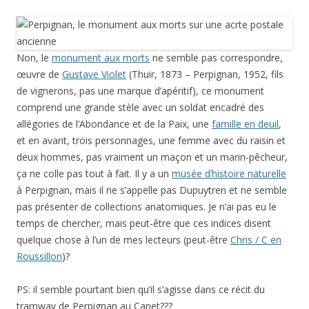
Non, le
monument aux morts
ne semble pas correspondre,
œuvre de
Gustave Violet
(Thuir, 1873 – Perpignan, 1952, fils
de vignerons, pas une marque d’apéritif), ce monument
comprend une grande stèle avec un soldat encadré des
allégories de l’Abondance et de la Paix, une
famille en deuil
,
et en avant, trois personnages, une femme avec du raisin et
deux hommes, pas vraiment un maçon et un marin-pêcheur,
ça ne colle pas tout à fait. Il y a un
musée d’histoire naturelle
à Perpignan, mais il ne s’appelle pas Dupuytren et ne semble
pas présenter de collections anatomiques. Je n’ai pas eu le
temps de chercher, mais peut-être que ces indices disent
quelque chose à l’un de mes lecteurs (peut-être
Chris / C en
Roussillon
)?
PS: il semble pourtant bien qu’il s’agisse dans ce récit du
tramway de Perpignan au Canet???