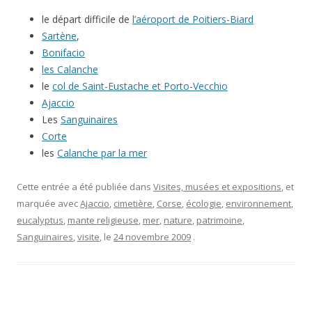
le départ difficile de
l’aéroport de Poitiers-Biard
Sartène
,
Bonifacio
les Calanche
le
col de Saint-Eustache et Porto-Vecchio
Ajaccio
Les
Sanguinaires
Corte
les
Calanche par la mer
Cette entrée a été publiée dans
Visites, musées et expositions
, et
marquée avec
Ajaccio
,
cimetière
,
Corse
,
écologie
,
environnement
,
eucalyptus
,
mante religieuse
,
mer
,
nature
,
patrimoine
,
Sanguinaires
,
visite
, le
24 novembre 2009
.