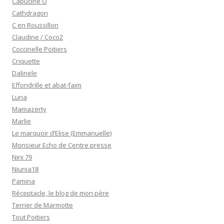
Capucine O
Cathdragon
C en Roussillon
Claudine / Coco2
Coccinelle Poitiers
Criquette
Dalinele
Effondrille et abat-faim
Luna
Mamazerty
Marlie
Le marquoir d’Elise (Emmanuelle)
Monsieur Echo de Centre presse
Nini 79
Niunia18
Pamina
Réceptacle, le blog de mon père
Terrier de Marmotte
Tout Poitiers