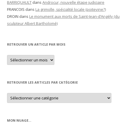
BARRIQUAULT
dans
Androcur, nouvelle étape judiciaire
FRANCOIS
dans
La grimolle, spécialité locale (poitevine?)
DROIN
dans
Le monument aux morts de Saint-Jean-d’Angély (du
sculpteur Albert Bartholomé)
RETROUVER UN ARTICLE PAR MOIS
Retrouver
un
article
par
mois
RETROUVER LES ARTICLES PAR CATÉGORIE
Retrouver
les
articles
par
catégorie
MON NUAGE…