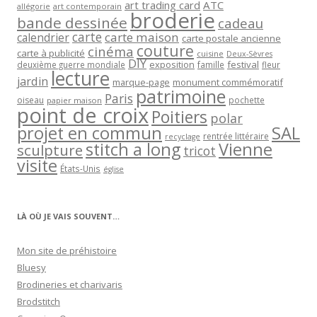
art trading card
ATC
allégorie
art contemporain
broderie
bande dessinée
cadeau
carte
carte maison
calendrier
carte postale ancienne
couture
cinéma
carte à publicité
cuisine
Deux-Sèvres
DIY
exposition
festival
famille
deuxième guerre mondiale
fleur
lecture
jardin
marque-page
monument commémoratif
patrimoine
Paris
oiseau
papier maison
pochette
point de croix
Poitiers
polar
projet en commun
SAL
rentrée littéraire
recyclage
stitch a long
Vienne
sculpture
tricot
visite
États-Unis
église
LÀ OÙ JE VAIS SOUVENT…
Mon site de préhistoire
Bluesy
Brodineries et charivaris
Brodstitch