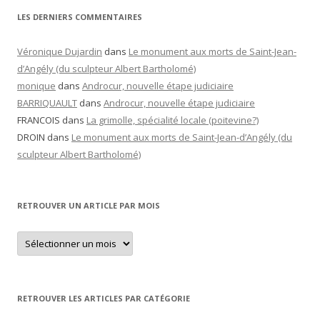
LES DERNIERS COMMENTAIRES
Véronique Dujardin
dans
Le monument aux morts de Saint-Jean-
d’Angély (du sculpteur Albert Bartholomé)
monique
dans
Androcur, nouvelle étape judiciaire
BARRIQUAULT
dans
Androcur, nouvelle étape judiciaire
FRANCOIS
dans
La grimolle, spécialité locale (poitevine?)
DROIN
dans
Le monument aux morts de Saint-Jean-d’Angély (du
sculpteur Albert Bartholomé)
RETROUVER UN ARTICLE PAR MOIS
Retrouver
un
article
par
mois
RETROUVER LES ARTICLES PAR CATÉGORIE