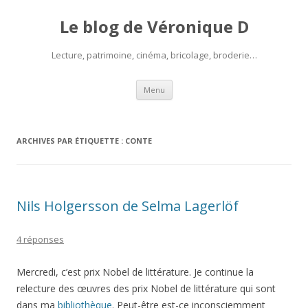
Le blog de Véronique D
Lecture, patrimoine, cinéma, bricolage, broderie…
Aller
Menu
au
contenu
ARCHIVES PAR ÉTIQUETTE :
CONTE
Nils Holgersson de Selma Lagerlöf
4 réponses
Mercredi, c’est prix Nobel de littérature. Je continue la
relecture des œuvres des prix Nobel de littérature qui sont
dans ma
bibliothèque
. Peut-être est-ce inconsciemment