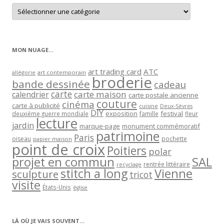
Retrouver
les
articles
par
catégorie
MON NUAGE…
art trading card
ATC
allégorie
art contemporain
broderie
bande dessinée
cadeau
carte
carte maison
calendrier
carte postale ancienne
couture
cinéma
carte à publicité
cuisine
Deux-Sèvres
DIY
exposition
festival
famille
deuxième guerre mondiale
fleur
lecture
jardin
marque-page
monument commémoratif
patrimoine
Paris
oiseau
papier maison
pochette
point de croix
Poitiers
polar
projet en commun
SAL
rentrée littéraire
recyclage
stitch a long
Vienne
sculpture
tricot
visite
États-Unis
église
LÀ OÙ JE VAIS SOUVENT…