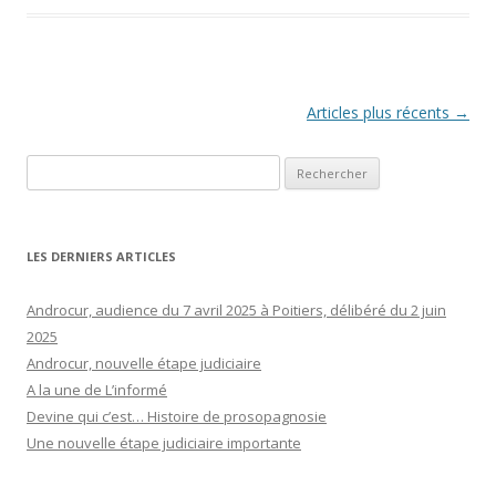
Navigation
Articles plus récents
→
des
Rechercher :
articles
LES DERNIERS ARTICLES
Androcur, audience du 7 avril 2025 à Poitiers, délibéré du 2 juin
2025
Androcur, nouvelle étape judiciaire
A la une de L’informé
Devine qui c’est… Histoire de prosopagnosie
Une nouvelle étape judiciaire importante