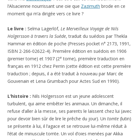
l’Alsacienne nourrissant une oie que
Zazimuth
brode en ce
moment qui m’a dirigée vers ce livre ?
Le livre :
Selma Lagerlöf,
Le Merveilleux Voyage de Nils
Holgersson à travers la Suède
, traduit du suédois par Thekla
Hammar en édition de poche (Presses pocket n° 2173, 1991,
ISBN 2-266-02622-4). Première édition en suédois en 1906
e
(premier tome) et 1907 (2
tome), première traduction en
français en 1912 chez Perrin (cette édition est cette première
traduction ; depuis, il a été traduit à nouveau par Marc de
Gouvenain et Lena Grumbach pour Actes Sud en 1990).
L’histoire :
Nils Holgersson est un jeune adolescent
turbulent, qui aime embêter les animaux. Un dimanche, il
refuse d’aller à la messe, ses parents le laissent chez lui (avec
pour devoir bien sûr de lire le prêche du jour). Un
tomte
(lutin)
se présente à lui, il l’agace et se retrouve lui-même réduit à
l’état de minuscule tomte. Un vol d’oies menées par Akka