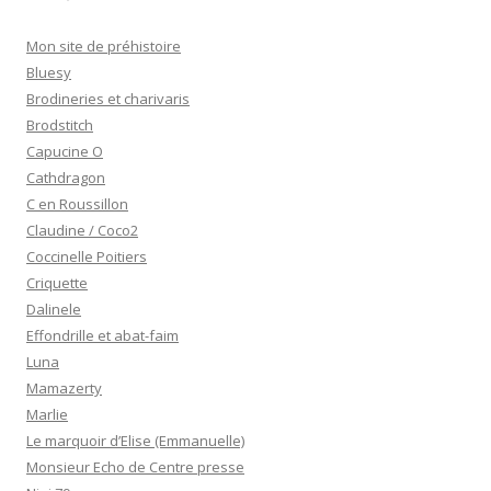
Mon site de préhistoire
Bluesy
Brodineries et charivaris
Brodstitch
Capucine O
Cathdragon
C en Roussillon
Claudine / Coco2
Coccinelle Poitiers
Criquette
Dalinele
Effondrille et abat-faim
Luna
Mamazerty
Marlie
Le marquoir d’Elise (Emmanuelle)
Monsieur Echo de Centre presse