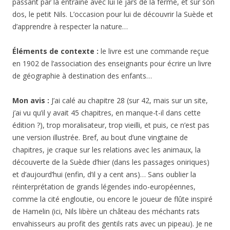
passant par là entraîne avec lui le jars de la ferme, et sur son
dos, le petit Nils. L’occasion pour lui de découvrir la Suède et
d’apprendre à respecter la nature…
Éléments de contexte :
le livre est une commande reçue
en 1902 de l’association des enseignants pour écrire un livre
de géographie à destination des enfants…
Mon avis :
J’ai calé au chapitre 28 (sur 42, mais sur un site,
j’ai vu qu’il y avait 45 chapitres, en manque-t-il dans cette
édition ?), trop moralisateur, trop vieilli, et puis, ce n’est pas
une version illustrée. Bref, au bout d’une vingtaine de
chapitres, je craque sur les relations avec les animaux, la
découverte de la Suède d’hier (dans les passages oniriques)
et d’aujourd’hui (enfin, d’il y a cent ans)… Sans oublier la
réinterprétation de grands légendes indo-européennes,
comme la cité engloutie, ou encore le joueur de flûte inspiré
de Hamelin (ici, Nils libère un château des méchants rats
envahisseurs au profit des gentils rats avec un pipeau). Je ne