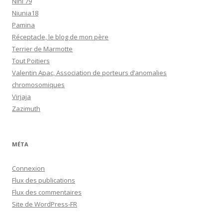
Nini 79
Niunia18
Pamina
Réceptacle, le blog de mon père
Terrier de Marmotte
Tout Poitiers
Valentin Apac, Association de porteurs d’anomalies
chromosomiques
Virjaja
Zazimuth
MÉTA
Connexion
Flux des publications
Flux des commentaires
Site de WordPress-FR