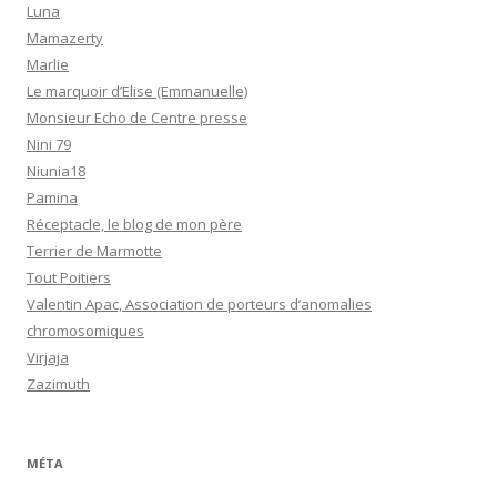
Luna
Mamazerty
Marlie
Le marquoir d’Elise (Emmanuelle)
Monsieur Echo de Centre presse
Nini 79
Niunia18
Pamina
Réceptacle, le blog de mon père
Terrier de Marmotte
Tout Poitiers
Valentin Apac, Association de porteurs d’anomalies
chromosomiques
Virjaja
Zazimuth
MÉTA