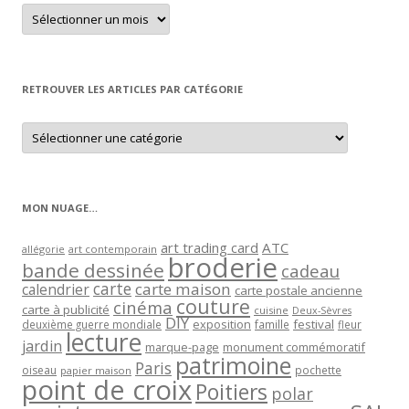
Retrouver
un
article
par
mois
RETROUVER LES ARTICLES PAR CATÉGORIE
Retrouver
les
articles
par
catégorie
MON NUAGE…
art trading card
ATC
allégorie
art contemporain
broderie
bande dessinée
cadeau
carte
carte maison
calendrier
carte postale ancienne
couture
cinéma
carte à publicité
cuisine
Deux-Sèvres
DIY
exposition
festival
famille
deuxième guerre mondiale
fleur
lecture
jardin
marque-page
monument commémoratif
patrimoine
Paris
oiseau
papier maison
pochette
point de croix
Poitiers
polar