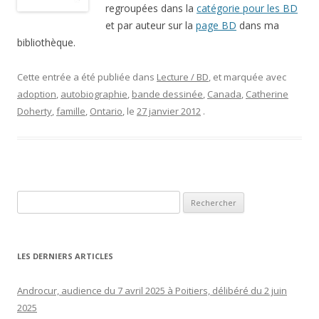
regroupées dans la
catégorie pour les BD
et par auteur sur la
page BD
dans ma
bibliothèque.
Cette entrée a été publiée dans
Lecture / BD
, et marquée avec
adoption
,
autobiographie
,
bande dessinée
,
Canada
,
Catherine
Doherty
,
famille
,
Ontario
, le
27 janvier 2012
.
Rechercher :
LES DERNIERS ARTICLES
Androcur, audience du 7 avril 2025 à Poitiers, délibéré du 2 juin
2025