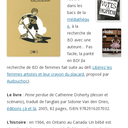
dans les
bacs de la
médiathèqu
e
, à la
recherche de
BD avec une
auteure… Pas
facile, la parité
en BD! (la
recherche de BD de femmes fait suite au défi
Libérez les
femmes artistes et leur crayon du placard
, proposé par
Audouchoc
).
Le livre
:
Peine perdue
de Catherine Doherty (dessin et
scénario), traduit de l’anglais par Sidonie Van den Dries,
éditions çà et là
, 2005, 82 pages, ISBN 9782916207032.
L’histoire
: en 1966, en Ontario au Canada. Un bébé est