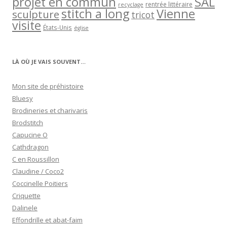
projet en commun
SAL
rentrée littéraire
recyclage
stitch a long
Vienne
sculpture
tricot
visite
États-Unis
église
LÀ OÙ JE VAIS SOUVENT…
Mon site de préhistoire
Bluesy
Brodineries et charivaris
Brodstitch
Capucine O
Cathdragon
C en Roussillon
Claudine / Coco2
Coccinelle Poitiers
Criquette
Dalinele
Effondrille et abat-faim