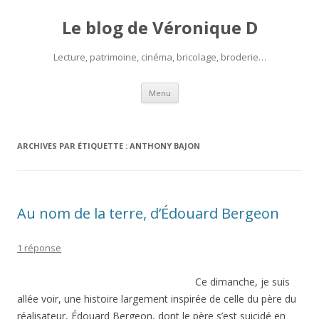
Le blog de Véronique D
Lecture, patrimoine, cinéma, bricolage, broderie…
Aller
Menu
au
contenu
ARCHIVES PAR ÉTIQUETTE :
ANTHONY BAJON
Au nom de la terre, d’Édouard Bergeon
1 réponse
Ce dimanche, je suis
allée voir, une histoire largement inspirée de celle du père du
réalisateur, Édouard Bergeon, dont le père s’est suicidé en