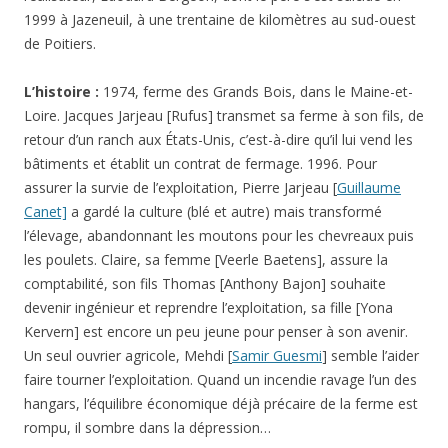
1999 à Jazeneuil, à une trentaine de kilomètres au sud-ouest
de Poitiers.
L’histoire :
1974, ferme des Grands Bois, dans le Maine-et-
Loire. Jacques Jarjeau [Rufus] transmet sa ferme à son fils, de
retour d’un ranch aux États-Unis, c’est-à-dire qu’il lui vend les
bâtiments et établit un contrat de fermage. 1996. Pour
assurer la survie de l’exploitation, Pierre Jarjeau [
Guillaume
Canet]
a gardé la culture (blé et autre) mais transformé
l’élevage, abandonnant les moutons pour les chevreaux puis
les poulets. Claire, sa femme [Veerle Baetens], assure la
comptabilité, son fils Thomas [Anthony Bajon] souhaite
devenir ingénieur et reprendre l’exploitation, sa fille [Yona
Kervern] est encore un peu jeune pour penser à son avenir.
Un seul ouvrier agricole, Mehdi [
Samir Guesmi
] semble l’aider
faire tourner l’exploitation. Quand un incendie ravage l’un des
hangars, l’équilibre économique déjà précaire de la ferme est
rompu, il sombre dans la dépression…