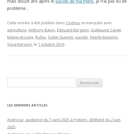
mais douze ans après le
suicide de ma mère
, je n’ai pas eu de
problème…
Cette entrée a été publiée dans
Cinéma
, et marquée avec
agriculture
,
Anthony Bajon
,
Édouard Bergeon
,
Guillaume Canet
,
Maine-et-Loire
,
Rufus
,
Samir Guesmi
,
suicide
,
Veerle Baetens
,
Yona Kervern
, le
1 octobre 2019
.
Rechercher :
LES DERNIERS ARTICLES
Androcur, audience du 7 avril 2025 à Poitiers, délibéré du 2 juin
2025