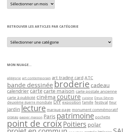
Retrouver
un
article
par
mois
RETROUVER LES ARTICLES PAR CATÉGORIE
Retrouver
les
articles
par
catégorie
MON NUAGE…
art trading card
ATC
allégorie
art contemporain
broderie
bande dessinée
cadeau
carte
carte maison
calendrier
carte postale ancienne
couture
cinéma
carte à publicité
cuisine
Deux-Sèvres
DIY
exposition
festival
famille
deuxième guerre mondiale
fleur
lecture
jardin
marque-page
monument commémoratif
patrimoine
Paris
oiseau
papier maison
pochette
point de croix
Poitiers
polar
projet en commun
SAL