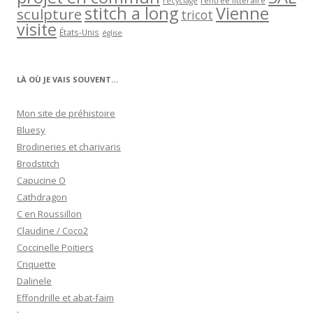
rentrée littéraire
recyclage
stitch a long
Vienne
sculpture
tricot
visite
États-Unis
église
LÀ OÙ JE VAIS SOUVENT…
Mon site de préhistoire
Bluesy
Brodineries et charivaris
Brodstitch
Capucine O
Cathdragon
C en Roussillon
Claudine / Coco2
Coccinelle Poitiers
Criquette
Dalinele
Effondrille et abat-faim