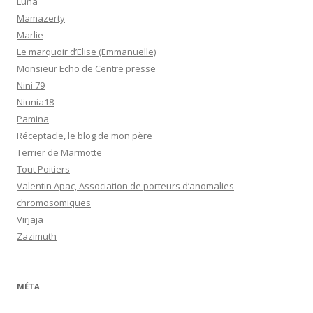
Luna
Mamazerty
Marlie
Le marquoir d’Elise (Emmanuelle)
Monsieur Echo de Centre presse
Nini 79
Niunia18
Pamina
Réceptacle, le blog de mon père
Terrier de Marmotte
Tout Poitiers
Valentin Apac, Association de porteurs d’anomalies
chromosomiques
Virjaja
Zazimuth
MÉTA