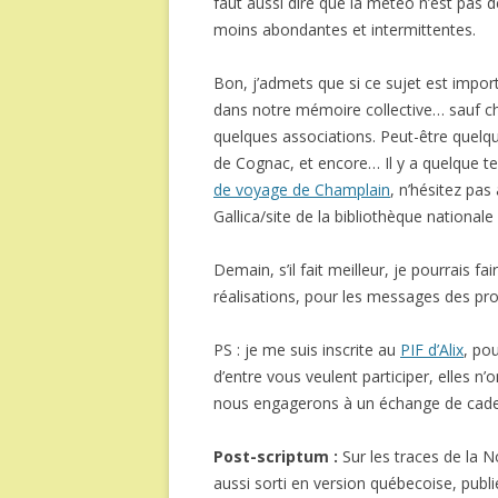
faut aussi dire que la météo n’est pas de
moins abondantes et intermittentes.
Bon, j’admets que si ce sujet est impor
dans notre mémoire collective… sauf ch
quelques associations. Peut-être quel
de Cognac, et encore… Il y a quelque te
de voyage de Champlain
, n’hésitez pas
Gallica/site de la bibliothèque nationale
Demain, s’il fait meilleur, je pourrais 
réalisations, pour les messages des pro
PS : je me suis inscrite au
PIF d’Alix
, po
d’entre vous veulent participer, elles 
nous engagerons à un échange de cadeau
Post-scriptum :
Sur les traces de la 
aussi sorti en version québecoise, publ