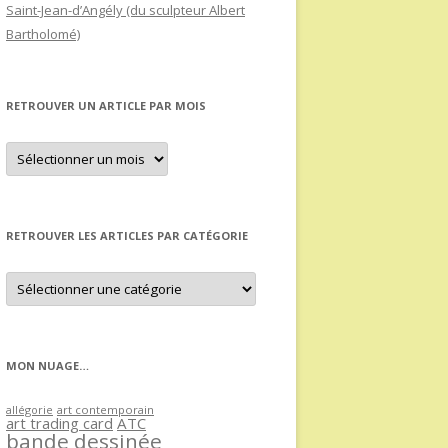
Saint-Jean-d’Angély (du sculpteur Albert
Bartholomé)
RETROUVER UN ARTICLE PAR MOIS
Retrouver
un
article
par
mois
RETROUVER LES ARTICLES PAR CATÉGORIE
Retrouver
les
articles
par
catégorie
MON NUAGE…
allégorie
art contemporain
art trading card
ATC
bande dessinée