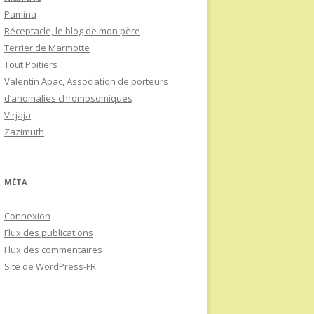
Pamina
Réceptacle, le blog de mon père
Terrier de Marmotte
Tout Poitiers
Valentin Apac, Association de porteurs
d’anomalies chromosomiques
Virjaja
Zazimuth
MÉTA
Connexion
Flux des publications
Flux des commentaires
Site de WordPress-FR