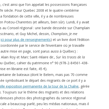
 c’est ainsi que l’on appelait les possessions françaises
e siècle. Pour Quebec 2008 et le quatre-centième
la fondation de cette ville, il y a de nombreuses
 Poitou-Charentes (et ailleurs, bien sûr). Lundi, il y avait
 au Conseil régional : une bande dessinée sur Champlain
, scénario, et Guy Michel, dessin,
Champlain, Je me
r
ici pour plus de renseignements
) et un livre dont l’édition
coordonnée par le service de l’inventaire où je travaille
autre mise en page, sont parus aussi à Québec) :
lain Roy et Marc Saint-Hilaire dir.,
Sur les traces de la
 au Québec
, cahier du patrimoine n° 90 (978-2-84561-438-
se en librairie est faite, 45 €).
quantaine de bateaux (dont le Belem, mais pas 70 comme
rsée symbolisant le départ des migrants de ce port il y a
lle exposition permanente de la tour de la Chaîne
, gérée
 Toujours sur le thème des migrants et des relations
mbreuses photos des photographes du service régional
 locale a beaucoup parlé, peu les médias nationaux, mais il