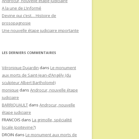
Androcur, nouvelle étape judiciaire
A la une de L’informé
Devine qui c’est… Histoire de
prosopagnosie
Une nouvelle étape judiciaire importante
LES DERNIERS COMMENTAIRES
Véronique Dujardin
dans
Le monument
aux morts de Saint-Jean-d’Angély (du
sculpteur Albert Bartholomé)
monique
dans
Androcur, nouvelle étape
judiciaire
BARRIQUAULT
dans
Androcur, nouvelle
étape judiciaire
FRANCOIS
dans
La grimolle, spécialité
locale (poitevine?)
DROIN
dans
Le monument aux morts de