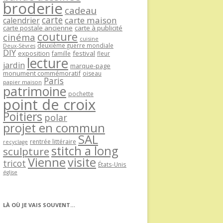
broderie
cadeau
carte
carte maison
calendrier
carte postale ancienne
carte à publicité
couture
cinéma
cuisine
deuxième guerre mondiale
Deux-Sèvres
DIY
exposition
festival
famille
fleur
lecture
jardin
marque-page
monument commémoratif
oiseau
Paris
papier maison
patrimoine
pochette
point de croix
Poitiers
polar
projet en commun
SAL
rentrée littéraire
recyclage
stitch a long
sculpture
Vienne
visite
tricot
États-Unis
église
LÀ OÙ JE VAIS SOUVENT…