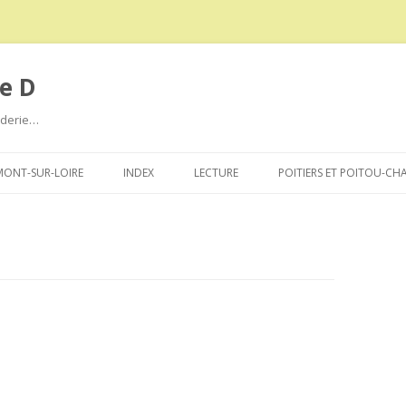
e D
roderie…
Aller
au
ONT-SUR-LOIRE
INDEX
LECTURE
POITIERS ET POITOU-CH
contenu