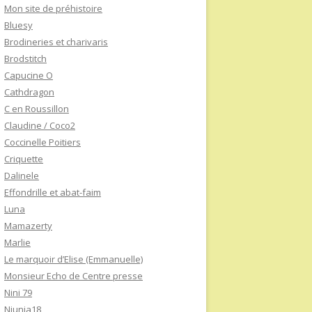
Mon site de préhistoire
Bluesy
Brodineries et charivaris
Brodstitch
Capucine O
Cathdragon
C en Roussillon
Claudine / Coco2
Coccinelle Poitiers
Criquette
Dalinele
Effondrille et abat-faim
Luna
Mamazerty
Marlie
Le marquoir d’Elise (Emmanuelle)
Monsieur Echo de Centre presse
Nini 79
Niunia18