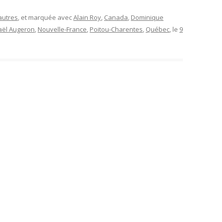
autres
, et marquée avec
Alain Roy
,
Canada
,
Dominique
aël Augeron
,
Nouvelle-France
,
Poitou-Charentes
,
Québec
, le
9