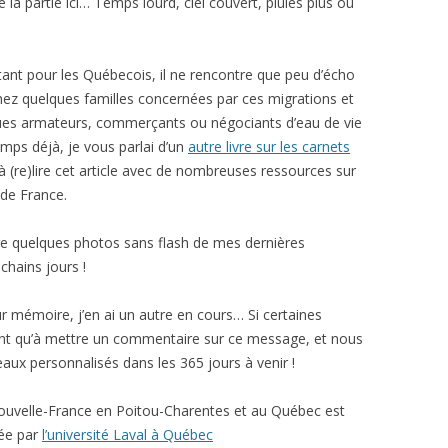
 la partie ici… Temps lourd, ciel couvert, pluies plus ou
tant pour les Québecois, il ne rencontre que peu d’écho
ez quelques familles concernées par ces migrations et
ques armateurs, commerçants ou négociants d’eau de vie
mps déjà, je vous parlai d’un
autre livre sur les carnets
 à (re)lire cet article avec de nombreuses ressources sur
 de France.
faire quelques photos sans flash de mes dernières
chains jours !
ur mémoire, j’en ai un autre en cours… Si certaines
n’ont qu’à mettre un commentaire sur ce message, et nous
x personnalisés dans les 365 jours à venir !
Nouvelle-France en Poitou-Charentes et au Québec est
iée par
l’université Laval à Québec