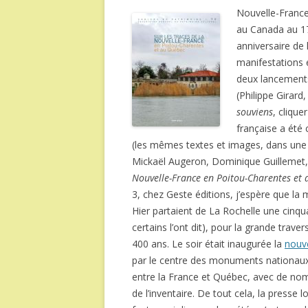
Nouvelle-France,
au Canada au 17
anniversaire de 
manifestations en
deux lancements
(Philippe Girard
souviens
, clique
française a été 
(les mêmes textes et images, dans une 
Mickaël Augeron, Dominique Guillemet, A
Nouvelle-France en Poitou-Charentes et
3, chez Geste éditions, j’espère que la mi
Hier partaient de La Rochelle une cin
certains l’ont dit), pour la grande trave
400 ans. Le soir était inaugurée la
nouve
par le centre des monuments nationaux.
entre la France et Québec, avec de no
de l’inventaire. De tout cela, la presse