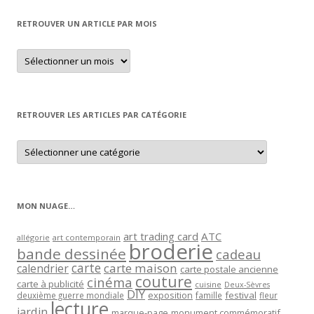
RETROUVER UN ARTICLE PAR MOIS
Retrouver
un
article
par
mois
RETROUVER LES ARTICLES PAR CATÉGORIE
Retrouver
les
articles
par
catégorie
MON NUAGE…
art trading card
ATC
allégorie
art contemporain
broderie
bande dessinée
cadeau
carte
carte maison
calendrier
carte postale ancienne
couture
cinéma
carte à publicité
cuisine
Deux-Sèvres
DIY
exposition
festival
famille
deuxième guerre mondiale
fleur
lecture
jardin
marque-page
monument commémoratif