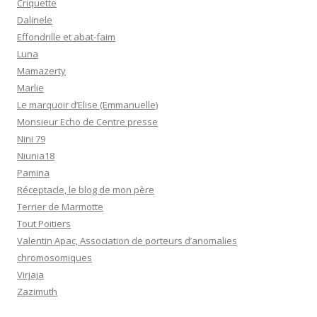
Criquette
Dalinele
Effondrille et abat-faim
Luna
Mamazerty
Marlie
Le marquoir d’Elise (Emmanuelle)
Monsieur Echo de Centre presse
Nini 79
Niunia18
Pamina
Réceptacle, le blog de mon père
Terrier de Marmotte
Tout Poitiers
Valentin Apac, Association de porteurs d’anomalies
chromosomiques
Virjaja
Zazimuth