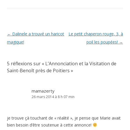
Navigation
←
Dalinele a trouvé un haricot
Le petit chaperon rouge, 3, à
des
magique!
poil les poupées!
→
articles
5 réflexions sur «
L’Annonciation et la Visitation de
Saint-Benoît près de Poitiers
»
mamazerty
26 mars 2014 à 8 h 07 min
je trouve çà touchant de « réalité », je pense que Marie avait
bien besoin d’être soutenue à cette annonce!