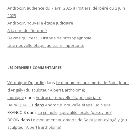
Androcur, audience du 7 avril 2025 à Poitiers, délibéré du 2 juin
2025
Androcur, nouvelle étape judiciaire
A la une de L’informé
Devine qui c’est… Histoire de prosopagnosie
Une nouvelle étape judiciaire importante
LES DERNIERS COMMENTAIRES
Véronique Dujardin
dans
Le monument aux morts de Saint-Jean-
d’Angély (du sculpteur Albert Bartholomé)
monique
dans
Androcur, nouvelle étape judiciaire
BARRIQUAULT
dans
Androcur, nouvelle étape judiciaire
FRANCOIS
dans
La grimolle, spécialité locale (poitevine?)
DROIN
dans
Le monument aux morts de Saint-Jean-d’Angély (du
sculpteur Albert Bartholomé)