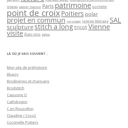
patrimoine
Paris
oiseau
papier maison
pochette
point de croix
Poitiers
polar
projet en commun
SAL
rentrée littéraire
recyclage
stitch a long
Vienne
sculpture
tricot
visite
États-Unis
église
LÀ OÙ JE VAIS SOUVENT…
Mon site de préhistoire
Bluesy
Brodineries et charivaris
Brodstitch
Capucine O
Cathdragon
C en Roussillon
Claudine / Coco2
Coccinelle Poitiers