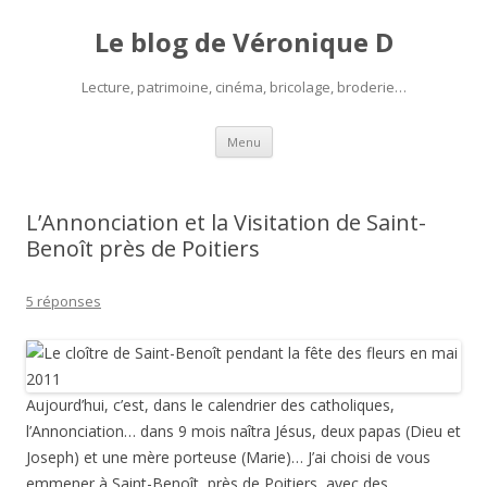
Le blog de Véronique D
Lecture, patrimoine, cinéma, bricolage, broderie…
Aller
Menu
au
contenu
L’Annonciation et la Visitation de Saint-
Benoît près de Poitiers
5 réponses
Aujourd’hui, c’est, dans le calendrier des catholiques,
l’Annonciation… dans 9 mois naîtra Jésus, deux papas (Dieu et
Joseph) et une mère porteuse (Marie)… J’ai choisi de vous
emmener à Saint-Benoît, près de Poitiers, avec des