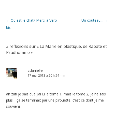
Navigation
←
Où est le chat? Merci à Vero
Un couteau…
→
des
bis!
articles
3 réflexions sur «
La Marie en plastique, de Rabaté et
Prudhomme
»
cdanielle
17 mai 2013 à 20 h 54 min
ah zut! je sais que j’ai lu le tome 1, mais le tome 2, je ne sais
plus… ça se terminait par une pirouette, c’est ce dont je me
souviens.