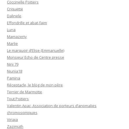
Coccinelle Poitiers
Criquette
Dalinele
Effondrille et abat-faim
Luna
Mamazerty
Marlie
Le marquoir d’Elise (Emmanuelle)
Monsieur Echo de Centre presse
Nini 79
Niunia18
Pamina
Réceptacle, le blog de mon père
Terrier de Marmotte
Tout Poitiers
Valentin Apac, Association de porteurs d’anomalies
chromosomiques
Virjaja
Zazimuth