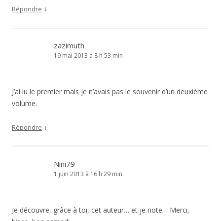
↓
Répondre
zazimuth
19 mai 2013 à 8 h 53 min
J’ai lu le premier mais je n’avais pas le souvenir d’un deuxième
volume.
↓
Répondre
Nini79
1 juin 2013 à 16 h 29 min
Je découvre, grâce à toi, cet auteur… et je note… Merci,