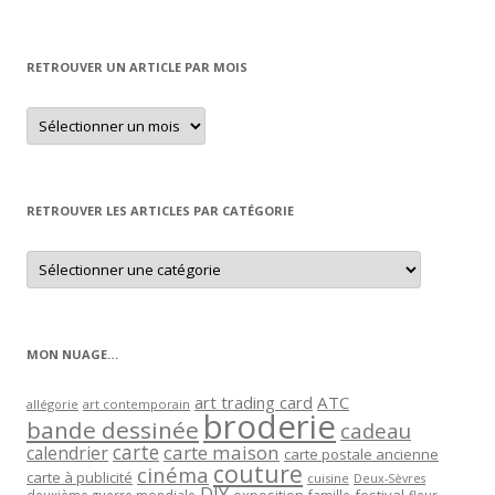
RETROUVER UN ARTICLE PAR MOIS
Retrouver
un
article
par
mois
RETROUVER LES ARTICLES PAR CATÉGORIE
Retrouver
les
articles
par
catégorie
MON NUAGE…
art trading card
ATC
allégorie
art contemporain
broderie
bande dessinée
cadeau
carte
carte maison
calendrier
carte postale ancienne
couture
cinéma
carte à publicité
cuisine
Deux-Sèvres
DIY