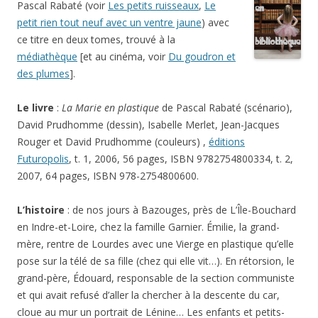
Pascal Rabaté (voir
Les petits ruisseaux
,
Le
petit rien tout neuf avec un ventre jaune
) avec
ce titre en deux tomes, trouvé à la
médiathèque
[et au cinéma, voir
Du goudron et
des plumes
].
Le livre
:
La Marie en plastique
de Pascal Rabaté (scénario),
David Prudhomme (dessin), Isabelle Merlet, Jean-Jacques
Rouger et David Prudhomme (couleurs) ,
éditions
Futuropolis
, t. 1, 2006, 56 pages, ISBN 9782754800334, t. 2,
2007, 64 pages, ISBN 978-2754800600.
L’histoire
: de nos jours à Bazouges, près de L’Île-Bouchard
en Indre-et-Loire, chez la famille Garnier. Émilie, la grand-
mère, rentre de Lourdes avec une Vierge en plastique qu’elle
pose sur la télé de sa fille (chez qui elle vit…). En rétorsion, le
grand-père, Édouard, responsable de la section communiste
et qui avait refusé d’aller la chercher à la descente du car,
cloue au mur un portrait de Lénine… Les enfants et petits-