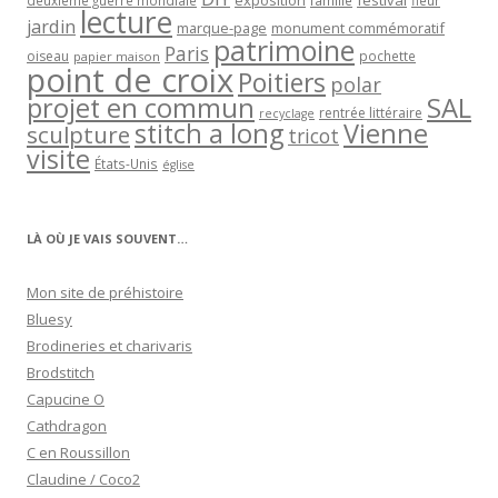
exposition
festival
famille
deuxième guerre mondiale
fleur
lecture
jardin
marque-page
monument commémoratif
patrimoine
Paris
oiseau
papier maison
pochette
point de croix
Poitiers
polar
projet en commun
SAL
rentrée littéraire
recyclage
stitch a long
Vienne
sculpture
tricot
visite
États-Unis
église
LÀ OÙ JE VAIS SOUVENT…
Mon site de préhistoire
Bluesy
Brodineries et charivaris
Brodstitch
Capucine O
Cathdragon
C en Roussillon
Claudine / Coco2