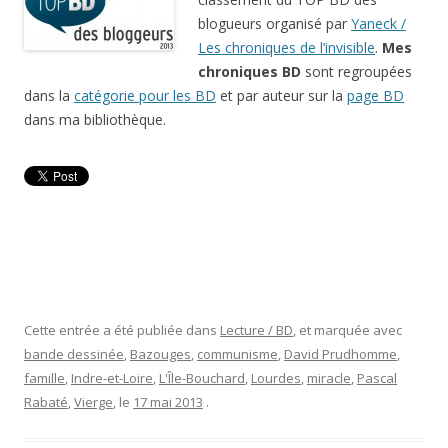
blogueurs organisé par
Yaneck /
Les chroniques de l’invisible
.
Mes
chroniques BD
sont regroupées
dans la
catégorie pour les BD
et par auteur sur la
page BD
dans ma bibliothèque.
Cette entrée a été publiée dans
Lecture / BD
, et marquée avec
bande dessinée
,
Bazouges
,
communisme
,
David Prudhomme
,
famille
,
Indre-et-Loire
,
L'Île-Bouchard
,
Lourdes
,
miracle
,
Pascal
Rabaté
,
Vierge
, le
17 mai 2013
.