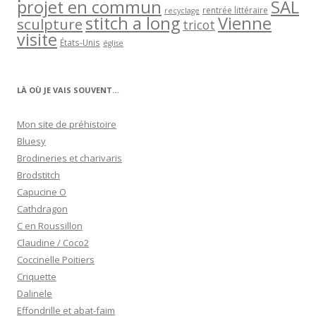
projet en commun
SAL
rentrée littéraire
recyclage
stitch a long
Vienne
sculpture
tricot
visite
États-Unis
église
LÀ OÙ JE VAIS SOUVENT…
Mon site de préhistoire
Bluesy
Brodineries et charivaris
Brodstitch
Capucine O
Cathdragon
C en Roussillon
Claudine / Coco2
Coccinelle Poitiers
Criquette
Dalinele
Effondrille et abat-faim