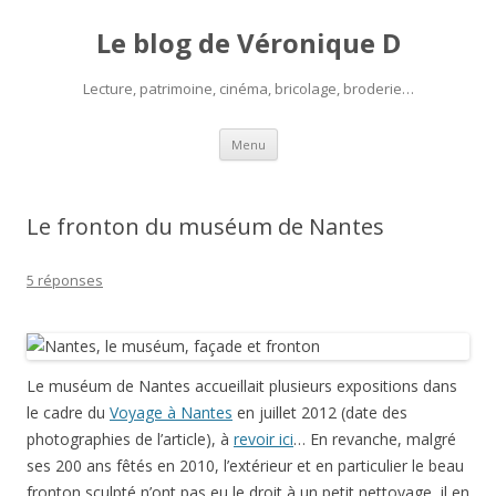
Le blog de Véronique D
Lecture, patrimoine, cinéma, bricolage, broderie…
Aller
Menu
au
contenu
Le fronton du muséum de Nantes
5 réponses
Le muséum de Nantes accueillait plusieurs expositions dans
le cadre du
Voyage à Nantes
en juillet 2012 (date des
photographies de l’article), à
revoir ici
… En revanche, malgré
ses 200 ans fêtés en 2010, l’extérieur et en particulier le beau
fronton sculpté n’ont pas eu le droit à un petit nettoyage, il en