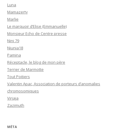
Luna
Mamazerty
Marlie
Le marquoir d’Elise (Emmanuelle)
Monsieur Echo de Centre presse
Nini 79
Niunia18
Pamina
Réceptacle, le blog de mon père
Terrier de Marmotte
Tout Poitiers
Valentin Apac, Association de porteurs d’anomalies
chromosomiques
Virjaja
Zazimuth
MÉTA