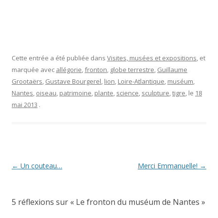
Cette entrée a été publiée dans
Visites, musées et expositions
, et
marquée avec
allégorie
,
fronton
,
globe terrestre
,
Guillaume
Grootaërs
,
Gustave Bourgerel
,
lion
,
Loire-Atlantique
,
muséum
,
Nantes
,
oiseau
,
patrimoine
,
plante
,
science
,
sculpture
,
tigre
, le
18
mai 2013
.
Navigation
←
Un couteau…
Merci Emmanuelle!
→
des
articles
5 réflexions sur «
Le fronton du muséum de Nantes
»