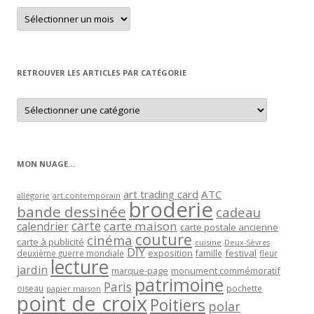
Retrouver
un
article
par
mois
RETROUVER LES ARTICLES PAR CATÉGORIE
Retrouver
les
articles
par
catégorie
MON NUAGE…
art trading card
ATC
allégorie
art contemporain
broderie
bande dessinée
cadeau
carte
carte maison
calendrier
carte postale ancienne
couture
cinéma
carte à publicité
cuisine
Deux-Sèvres
DIY
exposition
festival
famille
deuxième guerre mondiale
fleur
lecture
jardin
marque-page
monument commémoratif
patrimoine
Paris
oiseau
papier maison
pochette
point de croix
Poitiers
polar