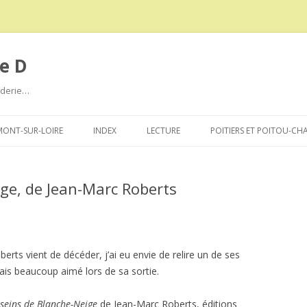
e D
roderie…
Aller
au
ONT-SUR-LOIRE
INDEX
LECTURE
POITIERS ET POITOU-CH
contenu
ige, de Jean-Marc Roberts
erts vient de décéder, j’ai eu envie de relire un de ses
avais beaucoup aimé lors de sa sortie.
 seins de Blanche-Neige
de Jean-Marc Roberts, éditions