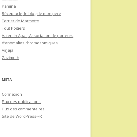
Pamina
Réceptacle, le blog de mon père
Terrier de Marmotte
Tout Poitiers
Valentin Apac, Association de porteurs
d’anomalies chromosomiques
Virjaja
Zazimuth
MÉTA
Connexion
Flux des publications
Flux des commentaires
Site de WordPress-FR