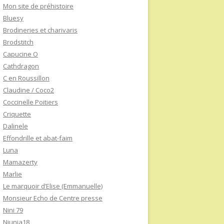
Mon site de préhistoire
Bluesy
Brodineries et charivaris
Brodstitch
Capucine O
Cathdragon
C en Roussillon
Claudine / Coco2
Coccinelle Poitiers
Criquette
Dalinele
Effondrille et abat-faim
Luna
Mamazerty
Marlie
Le marquoir d’Elise (Emmanuelle)
Monsieur Echo de Centre presse
Nini 79
Niunia18