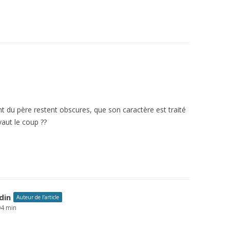
t du père restent obscures, que son caractère est traité
vaut le coup ??
din
Auteur de l’article
04 min