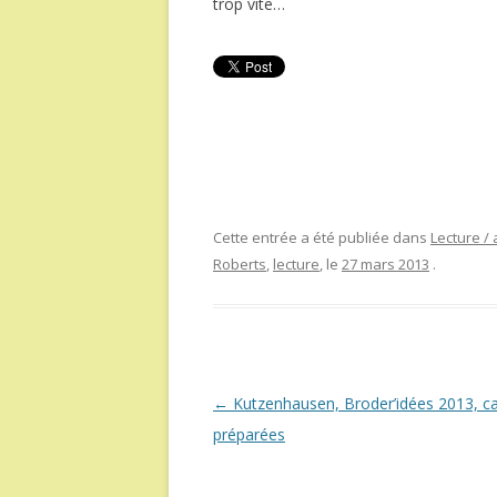
trop vite…
Cette entrée a été publiée dans
Lecture / 
Roberts
,
lecture
, le
27 mars 2013
.
Navigation
←
Kutzenhausen, Broder’idées 2013, c
des
préparées
articles