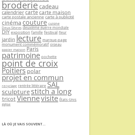
broderie
cadeau
carte
carte maison
calendrier
carte postale ancienne
carte à publicité
couture
cinéma
cuisine
deuxième guerre mondiale
Deux-Sèvres
DIY
exposition
festival
famille
fleur
lecture
jardin
marque-page
monument commémoratif
oiseau
Paris
papier maison
patrimoine
pochette
point de croix
Poitiers
polar
projet en commun
SAL
rentrée littéraire
recyclage
stitch a long
sculpture
Vienne
visite
tricot
États-Unis
église
LÀ OÙ JE VAIS SOUVENT…