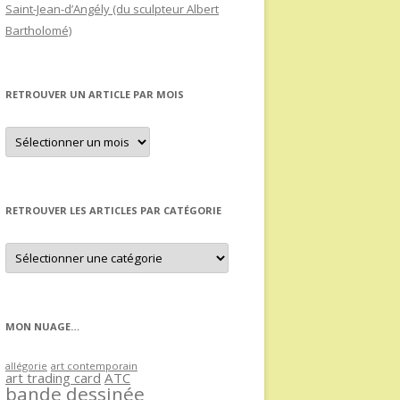
Saint-Jean-d’Angély (du sculpteur Albert
Bartholomé)
RETROUVER UN ARTICLE PAR MOIS
Retrouver
un
article
par
mois
RETROUVER LES ARTICLES PAR CATÉGORIE
Retrouver
les
articles
par
catégorie
MON NUAGE…
allégorie
art contemporain
art trading card
ATC
bande dessinée