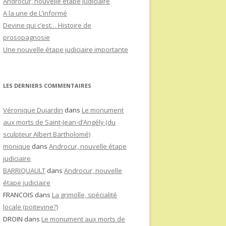
Androcur, nouvelle étape judiciaire
A la une de L’informé
Devine qui c’est… Histoire de
prosopagnosie
Une nouvelle étape judiciaire importante
LES DERNIERS COMMENTAIRES
Véronique Dujardin
dans
Le monument
aux morts de Saint-Jean-d’Angély (du
sculpteur Albert Bartholomé)
monique
dans
Androcur, nouvelle étape
judiciaire
BARRIQUAULT
dans
Androcur, nouvelle
étape judiciaire
FRANCOIS
dans
La grimolle, spécialité
locale (poitevine?)
DROIN
dans
Le monument aux morts de