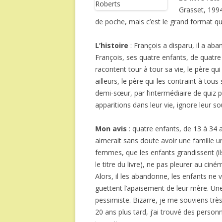
Grasset, 1994
de poche, mais c’est le grand format qu
L’histoire
: François a disparu, il a ab
François, ses quatre enfants, de quatre 
racontent tour à tour sa vie, le père qui 
ailleurs, le père qui les contraint à tous
demi-sœur, par l’intermédiaire de quiz p
apparitions dans leur vie, ignore leur so
Mon avis
: quatre enfants, de 13 à 34 a
aimerait sans doute avoir une famille un
femmes, que les enfants grandissent (il
le titre du livre), ne pas pleurer au c
Alors, il les abandonne, les enfants ne 
guettent l’apaisement de leur mère. Une 
pessimiste. Bizarre, je me souviens très 
20 ans plus tard, j’ai trouvé des perso