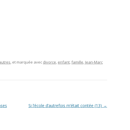
autres
, et marquée avec
divorce
,
enfant
,
famille
,
Jean-Marc
ases
Si l’école d’autrefois m’était contée (13)
→