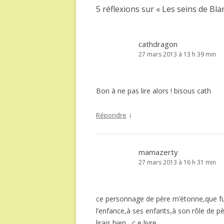
5 réflexions sur «
Les seins de Bl
cathdragon
27 mars 2013 à 13 h 39 min
Bon à ne pas lire alors ! bisous cath
↓
Répondre
mamazerty
27 mars 2013 à 16 h 31 min
ce personnage de père m’étonne,que fuit
l’enfance,à ses enfants,à son rôle de pè
lirais bien , c e livre….