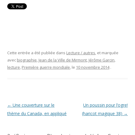
Cette entrée a été publiée dans
Lecture / autres
, et marquée
avec
biographie
,
Jean de la Ville de Mirmont
,
Jérôme Garcin
,
lecture
,
Première guerre mondiale
, le
10 novembre 2014
.
Navigation
←
Une couverture sur le
Un poussin pour l’ogre!
des
thème du Canada, en appliqué
(haricot magique 38)
→
articles