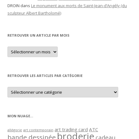
DROIN
dans
Le monument aux morts de Saint-Jean-d’Angély (du
sculpteur Albert Bartholomé)
RETROUVER UN ARTICLE PAR MOIS
Retrouver
un
article
par
mois
RETROUVER LES ARTICLES PAR CATÉGORIE
Retrouver
les
articles
par
catégorie
MON NUAGE…
art trading card
ATC
allégorie
art contemporain
broderie
bande dessinée
cadeau