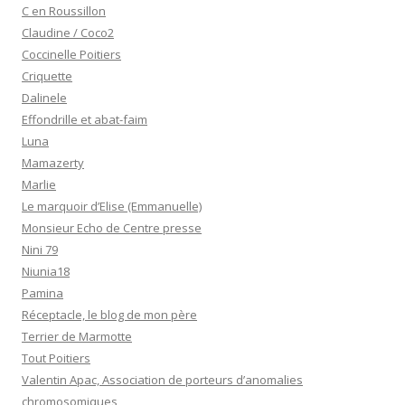
C en Roussillon
Claudine / Coco2
Coccinelle Poitiers
Criquette
Dalinele
Effondrille et abat-faim
Luna
Mamazerty
Marlie
Le marquoir d’Elise (Emmanuelle)
Monsieur Echo de Centre presse
Nini 79
Niunia18
Pamina
Réceptacle, le blog de mon père
Terrier de Marmotte
Tout Poitiers
Valentin Apac, Association de porteurs d’anomalies
chromosomiques