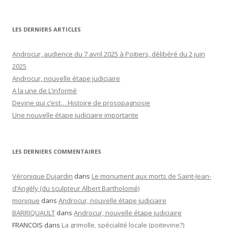
LES DERNIERS ARTICLES
Androcur, audience du 7 avril 2025 à Poitiers, délibéré du 2 juin
2025
Androcur, nouvelle étape judiciaire
A la une de L’informé
Devine qui c’est… Histoire de prosopagnosie
Une nouvelle étape judiciaire importante
LES DERNIERS COMMENTAIRES
Véronique Dujardin
dans
Le monument aux morts de Saint-Jean-
d’Angély (du sculpteur Albert Bartholomé)
monique
dans
Androcur, nouvelle étape judiciaire
BARRIQUAULT
dans
Androcur, nouvelle étape judiciaire
FRANCOIS
dans
La grimolle, spécialité locale (poitevine?)