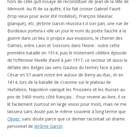
hors de celle qu’il essaye de reconstituer de Jean de la Ville de
Mirmont. Au fil de sa quête, il lui fait croiser Gabriel Fauré
(trop vieux pour avoir été mobilisé), François Mauriac
(planqué), etc. Jérôme Garcin réussira-t-il son pari, une rue de
Bordeaux portera-t-elle un jour le nom du poète fauché à la
guerre dans un lieu si propice aux invasions, le chemin des
Dames, entre Laon et Soissons dans l’Aisne : outre cette
première bataille en 1914, puis le tristement célèbre épisode
de l’offensive Nivelle d’avril à juin 1917, ce secteur vit aussi la
défaite des Belges (au sens Gaulois du terme) face à Jules
César en 57 avant notre ère autour de Berry-au-Bac, et en
1814, lors de la bataille de Craonne sur le plateau de
Hurtebise, Napoléon vainquit les Prussiens et les Russes au
prix de 5400 morts côté français… Pour revenir au livre, il se
lit facilement (surtout en large vision pour moi!), mais ne me
laissera sans doute pas le même souvenir à long terme que
Olivier
, sans doute parce que ce dernier racontait un drame
personnel de
Jérôme Garcin
.