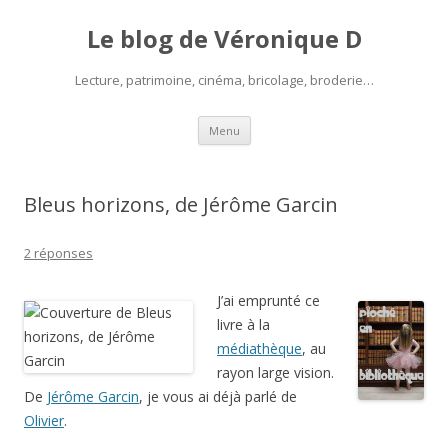
Le blog de Véronique D
Lecture, patrimoine, cinéma, bricolage, broderie…
Aller
Menu
au
contenu
Bleus horizons, de Jérôme Garcin
2 réponses
J’ai emprunté ce
livre à la
médiathèque
, au
rayon large vision.
De
Jérôme Garcin
, je vous ai déjà parlé de
Olivier
.