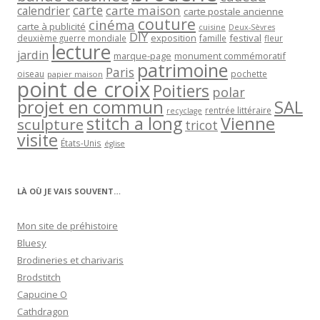
carte
carte maison
calendrier
carte postale ancienne
couture
cinéma
carte à publicité
cuisine
Deux-Sèvres
DIY
exposition
festival
famille
deuxième guerre mondiale
fleur
lecture
jardin
marque-page
monument commémoratif
patrimoine
Paris
oiseau
papier maison
pochette
point de croix
Poitiers
polar
projet en commun
SAL
rentrée littéraire
recyclage
stitch a long
Vienne
sculpture
tricot
visite
États-Unis
église
LÀ OÙ JE VAIS SOUVENT…
Mon site de préhistoire
Bluesy
Brodineries et charivaris
Brodstitch
Capucine O
Cathdragon