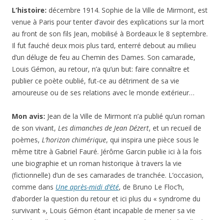
L’histoire:
décembre 1914. Sophie de la Ville de Mirmont, est
venue à Paris pour tenter d’avoir des explications sur la mort
au front de son fils Jean, mobilisé à Bordeaux le 8 septembre.
Il fut fauché deux mois plus tard, enterré debout au milieu
d’un déluge de feu au Chemin des Dames. Son camarade,
Louis Gémon, au retour, n’a qu’un but: faire connaître et
publier ce poète oublié, fut-ce au détriment de sa vie
amoureuse ou de ses relations avec le monde extérieur…
Mon avis:
Jean de la Ville de Mirmont n’a publié qu’un roman
de son vivant,
Les dimanches de Jean Dézert
, et un recueil de
poèmes,
L’horizon chimérique
, qui inspira une pièce sous le
même titre à Gabriel Fauré. Jérôme Garcin publie ici à la fois
une biographie et un roman historique à travers la vie
(fictionnelle) d’un de ses camarades de tranchée. L’occasion,
comme dans
Une après-midi d’été
, de Bruno Le Floc’h,
d’aborder la question du retour et ici plus du « syndrome du
survivant », Louis Gémon étant incapable de mener sa vie