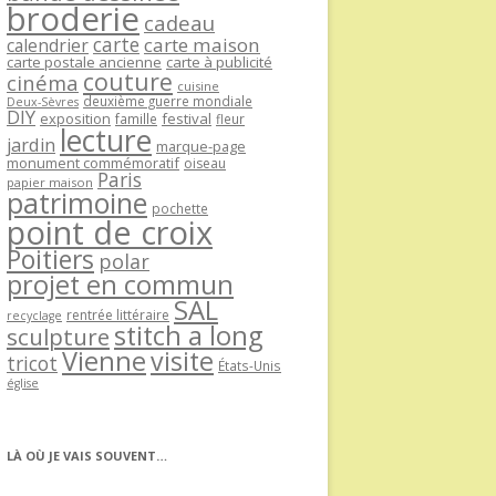
broderie
cadeau
carte
carte maison
calendrier
carte postale ancienne
carte à publicité
couture
cinéma
cuisine
deuxième guerre mondiale
Deux-Sèvres
DIY
exposition
festival
famille
fleur
lecture
jardin
marque-page
monument commémoratif
oiseau
Paris
papier maison
patrimoine
pochette
point de croix
Poitiers
polar
projet en commun
SAL
rentrée littéraire
recyclage
stitch a long
sculpture
Vienne
visite
tricot
États-Unis
église
LÀ OÙ JE VAIS SOUVENT…