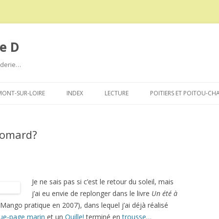
e D
roderie…
Aller
au
ONT-SUR-LOIRE
INDEX
LECTURE
POITIERS ET POITOU-CH
contenu
homard?
Je ne sais pas si c’est le retour du soleil, mais
j’ai eu envie de replonger dans le livre
Un été à
ango pratique en 2007), dans lequel j’ai déjà réalisé
ue-page marin
et un
Ouille!
terminé en
trousse…