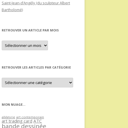
Saint-Jean-d’Angély (du sculpteur Albert
Bartholomé)
RETROUVER UN ARTICLE PAR MOIS
Retrouver
un
article
par
mois
RETROUVER LES ARTICLES PAR CATÉGORIE
Retrouver
les
articles
par
catégorie
MON NUAGE…
allégorie
art contemporain
art trading card
ATC
bande dessinée