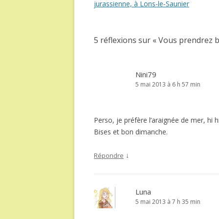
des
jurassienne, à Lons-le-Saunier
articles
5 réflexions sur «
Vous prendrez 
Nini79
5 mai 2013 à 6 h 57 min
Perso, je préfère l’araignée de mer, hi h
Bises et bon dimanche.
↓
Répondre
Luna
5 mai 2013 à 7 h 35 min