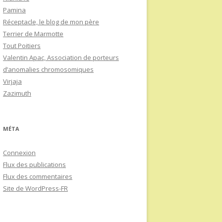
Pamina
Réceptacle, le blog de mon père
Terrier de Marmotte
Tout Poitiers
Valentin Apac, Association de porteurs
d’anomalies chromosomiques
Virjaja
Zazimuth
MÉTA
Connexion
Flux des publications
Flux des commentaires
Site de WordPress-FR