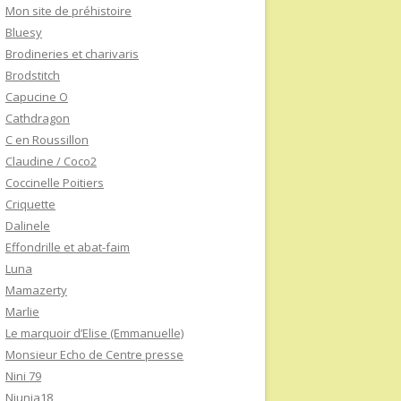
Mon site de préhistoire
Bluesy
Brodineries et charivaris
Brodstitch
Capucine O
Cathdragon
C en Roussillon
Claudine / Coco2
Coccinelle Poitiers
Criquette
Dalinele
Effondrille et abat-faim
Luna
Mamazerty
Marlie
Le marquoir d’Elise (Emmanuelle)
Monsieur Echo de Centre presse
Nini 79
Niunia18