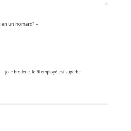
→
bien un homard?
»
i… jolie broderie, le fil employé est superbe.