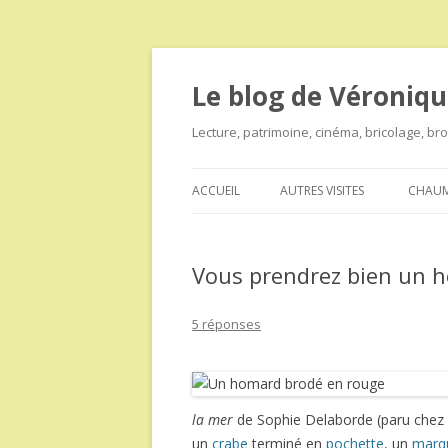
Le blog de Véroniqu
Lecture, patrimoine, cinéma, bricolage, b
ACCUEIL
AUTRES VISITES
CHAUM
Vous prendrez bien un 
5 réponses
la mer
de Sophie Delaborde (paru chez M
un
crabe
terminé en
pochette
, un
marq