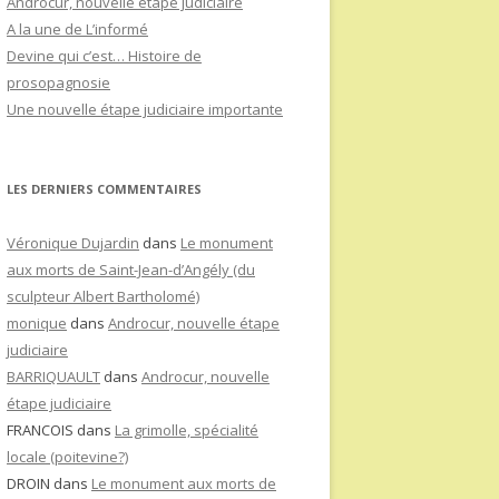
Androcur, nouvelle étape judiciaire
A la une de L’informé
Devine qui c’est… Histoire de
prosopagnosie
Une nouvelle étape judiciaire importante
LES DERNIERS COMMENTAIRES
Véronique Dujardin
dans
Le monument
aux morts de Saint-Jean-d’Angély (du
sculpteur Albert Bartholomé)
monique
dans
Androcur, nouvelle étape
judiciaire
BARRIQUAULT
dans
Androcur, nouvelle
étape judiciaire
FRANCOIS
dans
La grimolle, spécialité
locale (poitevine?)
DROIN
dans
Le monument aux morts de