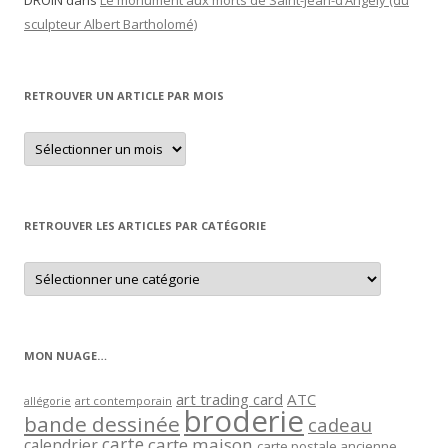
DROIN
dans
Le monument aux morts de Saint-Jean-d’Angély (du
sculpteur Albert Bartholomé)
RETROUVER UN ARTICLE PAR MOIS
Retrouver
un
article
par
mois
RETROUVER LES ARTICLES PAR CATÉGORIE
Retrouver
les
articles
par
catégorie
MON NUAGE…
art trading card
ATC
allégorie
art contemporain
broderie
bande dessinée
cadeau
carte
carte maison
calendrier
carte postale ancienne