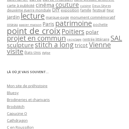
couture
cinéma
carte à publicité
cuisine
Deux-Sèvres
DIY
exposition
festival
famille
deuxième guerre mondiale
fleur
lecture
jardin
marque-page
monument commémoratif
patrimoine
Paris
oiseau
papier maison
pochette
point de croix
Poitiers
polar
projet en commun
SAL
rentrée littéraire
recyclage
stitch a long
Vienne
sculpture
tricot
visite
États-Unis
église
LÀ OÙ JE VAIS SOUVENT…
Mon site de préhistoire
Bluesy
Brodineries et charivaris
Brodstitch
Capucine O
Cathdragon
C en Roussillon