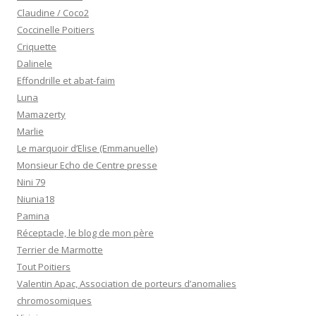
Claudine / Coco2
Coccinelle Poitiers
Criquette
Dalinele
Effondrille et abat-faim
Luna
Mamazerty
Marlie
Le marquoir d’Elise (Emmanuelle)
Monsieur Echo de Centre presse
Nini 79
Niunia18
Pamina
Réceptacle, le blog de mon père
Terrier de Marmotte
Tout Poitiers
Valentin Apac, Association de porteurs d’anomalies
chromosomiques