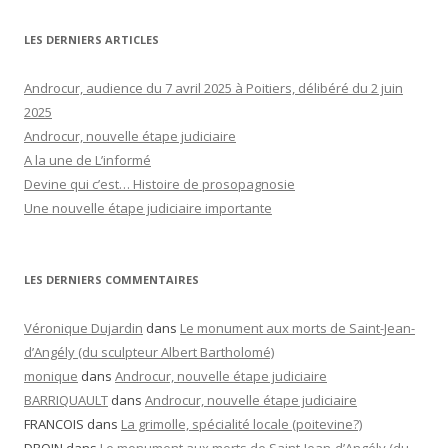
LES DERNIERS ARTICLES
Androcur, audience du 7 avril 2025 à Poitiers, délibéré du 2 juin
2025
Androcur, nouvelle étape judiciaire
A la une de L’informé
Devine qui c’est… Histoire de prosopagnosie
Une nouvelle étape judiciaire importante
LES DERNIERS COMMENTAIRES
Véronique Dujardin
dans
Le monument aux morts de Saint-Jean-
d’Angély (du sculpteur Albert Bartholomé)
monique
dans
Androcur, nouvelle étape judiciaire
BARRIQUAULT
dans
Androcur, nouvelle étape judiciaire
FRANCOIS
dans
La grimolle, spécialité locale (poitevine?)