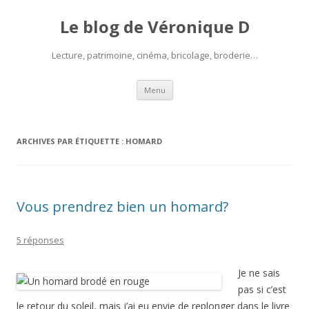
Le blog de Véronique D
Lecture, patrimoine, cinéma, bricolage, broderie…
Aller
Menu
au
contenu
ARCHIVES PAR ÉTIQUETTE :
HOMARD
Vous prendrez bien un homard?
5 réponses
Je ne sais
pas si c’est
le retour du soleil, mais j’ai eu envie de replonger dans le livre