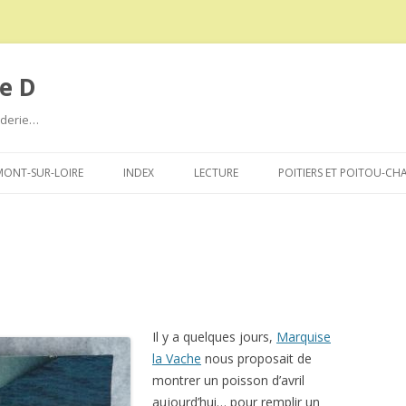
e D
roderie…
Aller
au
ONT-SUR-LOIRE
INDEX
LECTURE
POITIERS ET POITOU-CH
contenu
Il y a quelques jours,
Marquise
la Vache
nous proposait de
montrer un poisson d’avril
aujourd’hui… pour remplir un