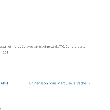
ostal
, et marquée avec
art trading card
,
ATC
,
Cahors
,
carte
,
ril 2011
.
e APN,
Un hérisson pour Marquise la Vache
→
»