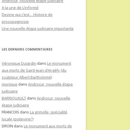
Androcur, nouvelle étape judiciaire
A la une de L’informé
Devine qui c’est… Histoire de
prosopagnosie
Une nouvelle étape judiciaire importante
LES DERNIERS COMMENTAIRES
Véronique Dujardin
dans
Le monument
aux morts de Saint-Jean-d’Angély (du
sculpteur Albert Bartholomé)
monique
dans
Androcur, nouvelle étape
judiciaire
BARRIQUAULT
dans
Androcur, nouvelle
étape judiciaire
FRANCOIS
dans
La grimolle, spécialité
locale (poitevine?)
DROIN
dans
Le monument aux morts de