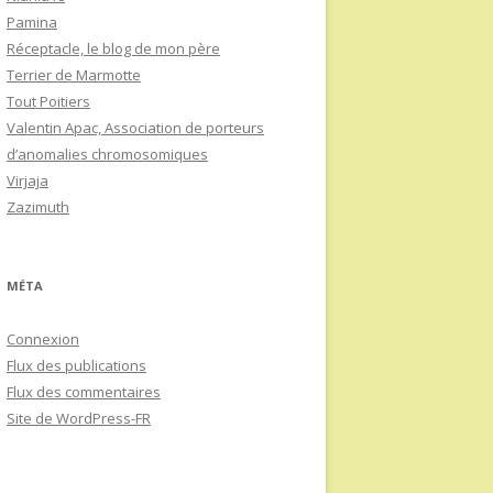
Pamina
Réceptacle, le blog de mon père
Terrier de Marmotte
Tout Poitiers
Valentin Apac, Association de porteurs
d’anomalies chromosomiques
Virjaja
Zazimuth
MÉTA
Connexion
Flux des publications
Flux des commentaires
Site de WordPress-FR