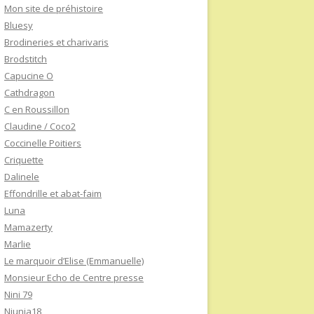
Mon site de préhistoire
Bluesy
Brodineries et charivaris
Brodstitch
Capucine O
Cathdragon
C en Roussillon
Claudine / Coco2
Coccinelle Poitiers
Criquette
Dalinele
Effondrille et abat-faim
Luna
Mamazerty
Marlie
Le marquoir d’Elise (Emmanuelle)
Monsieur Echo de Centre presse
Nini 79
Niunia18