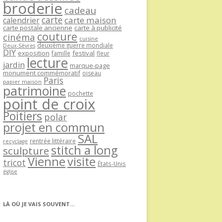
broderie
cadeau
carte
carte maison
calendrier
carte postale ancienne
carte à publicité
couture
cinéma
cuisine
deuxième guerre mondiale
Deux-Sèvres
DIY
exposition
festival
famille
fleur
lecture
jardin
marque-page
monument commémoratif
oiseau
Paris
papier maison
patrimoine
pochette
point de croix
Poitiers
polar
projet en commun
SAL
rentrée littéraire
recyclage
stitch a long
sculpture
Vienne
visite
tricot
États-Unis
église
LÀ OÙ JE VAIS SOUVENT…