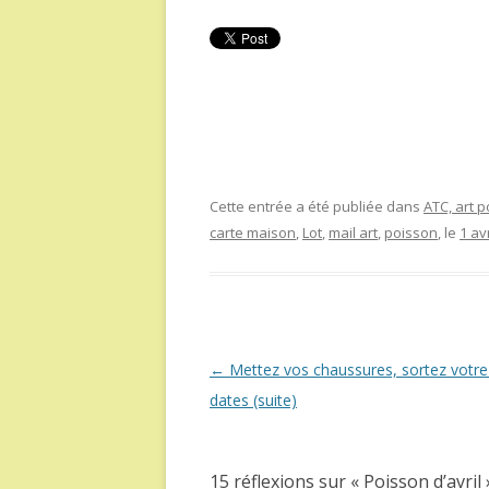
Cette entrée a été publiée dans
ATC, art p
carte maison
,
Lot
,
mail art
,
poisson
, le
1 av
Navigation
←
Mettez vos chaussures, sortez votr
des
dates (suite)
articles
15 réflexions sur «
Poisson d’avril