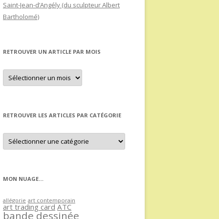
Saint-Jean-d’Angély (du sculpteur Albert
Bartholomé)
RETROUVER UN ARTICLE PAR MOIS
Retrouver
un
article
par
mois
RETROUVER LES ARTICLES PAR CATÉGORIE
Retrouver
les
articles
par
catégorie
MON NUAGE…
allégorie
art contemporain
art trading card
ATC
bande dessinée