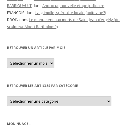
BARRIQUAULT
dans
Androcur, nouvelle étape judiciaire
FRANCOIS
dans
La grimolle, spécialité locale (poitevine?)
DROIN
dans
Le monument aux morts de Saint-Jean-d’Angély (du
sculpteur Albert Bartholomé)
RETROUVER UN ARTICLE PAR MOIS
Retrouver
un
article
par
mois
RETROUVER LES ARTICLES PAR CATÉGORIE
Retrouver
les
articles
par
catégorie
MON NUAGE…