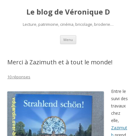
Le blog de Véronique D
Lecture, patrimoine, cinéma, bricolage, broderie…
Aller
Menu
au
contenu
Merci à Zazimuth et à tout le monde!
10 réponses
Entre le
suivi des
travaux
chez
elle,
Zazimut
h
prend