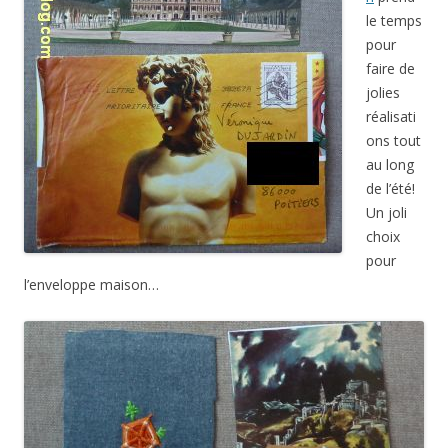
le temps
pour
faire de
jolies
réalisati
ons tout
au long
de l’été!
Un joli
choix
pour
l’enveloppe maison…