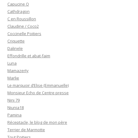
Capucine O
Cathdragon
C en Roussillon
Claudine / Coco2
Coccinelle Poitiers
Criquette
Dalinele
Effondrille et abat-faim
Luna
Mamazerty
Marlie
Le marquoir d’Elise (Emmanuelle)
Monsieur Echo de Centre presse
Nini 79
Niunia18
Pamina
Réceptacle, le blog de mon père
Terrier de Marmotte
Tout Poitiers