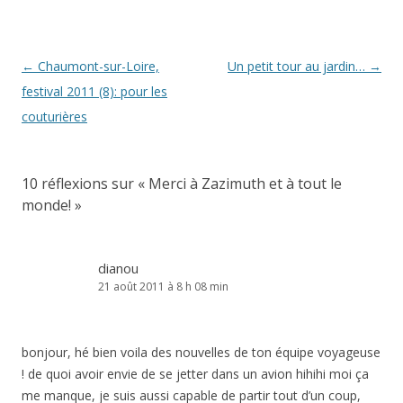
Navigation
←
Chaumont-sur-Loire,
Un petit tour au jardin…
→
des
festival 2011 (8): pour les
articles
couturières
10 réflexions sur «
Merci à Zazimuth et à tout le
monde!
»
dianou
21 août 2011 à 8 h 08 min
bonjour, hé bien voila des nouvelles de ton équipe voyageuse
! de quoi avoir envie de se jetter dans un avion hihihi moi ça
me manque, je suis aussi capable de partir tout d’un coup,