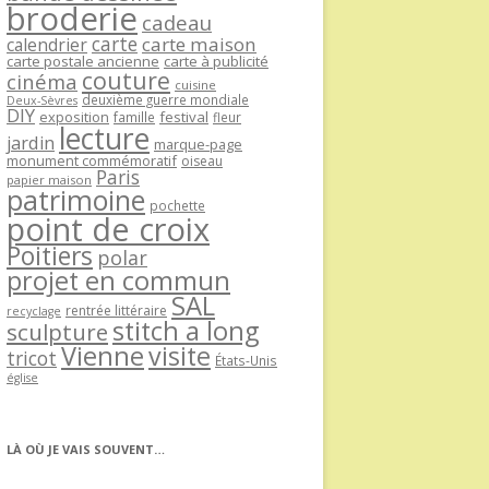
broderie
cadeau
carte
carte maison
calendrier
carte postale ancienne
carte à publicité
couture
cinéma
cuisine
deuxième guerre mondiale
Deux-Sèvres
DIY
exposition
festival
famille
fleur
lecture
jardin
marque-page
monument commémoratif
oiseau
Paris
papier maison
patrimoine
pochette
point de croix
Poitiers
polar
projet en commun
SAL
rentrée littéraire
recyclage
stitch a long
sculpture
Vienne
visite
tricot
États-Unis
église
LÀ OÙ JE VAIS SOUVENT…