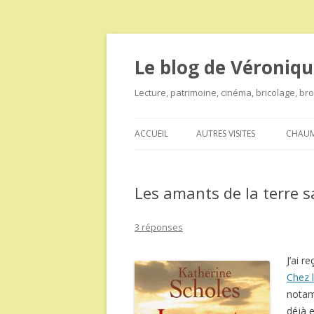
Le blog de Véroniqu
Lecture, patrimoine, cinéma, bricolage, b
ACCUEIL
AUTRES VISITES
CHAUM
Les amants de la terre 
3 réponses
J’ai r
Chez l
notam
déjà e