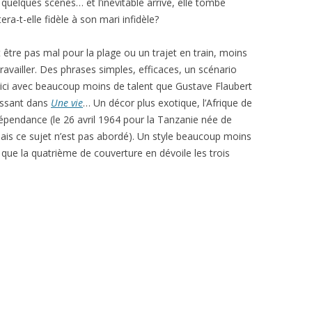
uelques scènes… et l’inévitable arrive, elle tombe
ra-t-elle fidèle à son mari infidèle?
 être pas mal pour la plage ou un trajet en train, moins
travailler. Des phrases simples, efficaces, un scénario
s, ici avec beaucoup moins de talent que Gustave Flaubert
ssant dans
Une vie
… Un décor plus exotique, l’Afrique de
ndépendance (le 26 avril 1964 pour la Tanzanie née de
ais ce sujet n’est pas abordé). Un style beaucoup moins
t que la quatrième de couverture en dévoile les trois