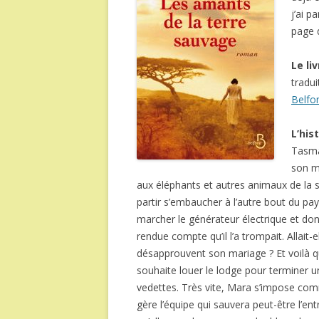
j’ai p
page
Le liv
tradui
Belfo
L’his
Tasman
son ma
aux éléphants et autres animaux de la sav
partir s’embaucher à l’autre bout du pays
marcher le générateur électrique et donc 
rendue compte qu’il l’a trompait. Allait-e
désapprouvent son mariage ? Et voilà q
souhaite louer le lodge pour terminer u
vedettes. Très vite, Mara s’impose com
gère l’équipe qui sauvera peut-être l’entr