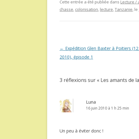
Cette entrée a été publiée dans
Lecture / 
chasse
,
colonisation
,
lecture
,
Tanzanie
, le
Navigation
←
Expédition Glen Baxter à Poitiers (12 
des
2010), épisode 1
articles
3 réflexions sur «
Les amants de la
Luna
16 juin 2010 à 1 h 25 min
Un peu à éviter donc !