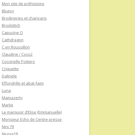
Mon site de préhistoire
Bluesy
Brodineries et charivaris
Brodstitch
Capucine O
Cathdragon
C en Roussillon
Claudine / Coco2
Coccinelle Poitiers
Criquette
Dalinele
Effondrille et abat-faim
Luna
Mamazerty
Marlie
Le marquoir d’Elise (Emmanuelle)
Monsieur Echo de Centre presse
Nini 79
Niunia18