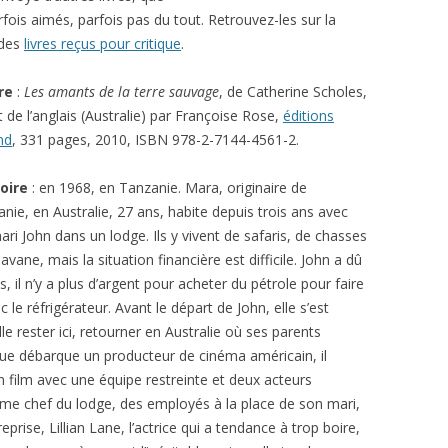
arfois aimés, parfois pas du tout. Retrouvez-les sur la
 des
livres reçus pour critique
.
re
:
Les amants de la terre sauvage
, de Catherine Scholes,
t de l’anglais (Australie) par Françoise Rose,
éditions
nd
, 331 pages, 2010, ISBN 978-2-7144-4561-2.
toire
: en 1968, en Tanzanie. Mara, originaire de
ie, en Australie, 27 ans, habite depuis trois ans avec
ri John dans un lodge. Ils y vivent de safaris, de chasses
ane, mais la situation financière est difficile. John a dû
, il n’y a plus d’argent pour acheter du pétrole pour faire
le réfrigérateur. Avant le départ de John, elle s’est
lle rester ici, retourner en Australie où ses parents
ue débarque un producteur de cinéma américain, il
n film avec une équipe restreinte et deux acteurs
me chef du lodge, des employés à la place de son mari,
eprise, Lillian Lane, l’actrice qui a tendance à trop boire,