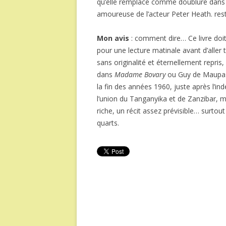
qu’elle remplace comme doublure dans q
amoureuse de l’acteur Peter Heath. reste
Mon avis
: comment dire… Ce livre doit
pour une lecture matinale avant d’aller 
sans originalité et éternellement repri
dans
Madame Bovary
ou Guy de Maupa
la fin des années 1960, juste après l’i
l’union du Tanganyika et de Zanzibar, m
riche, un récit assez prévisible… surtou
quarts.