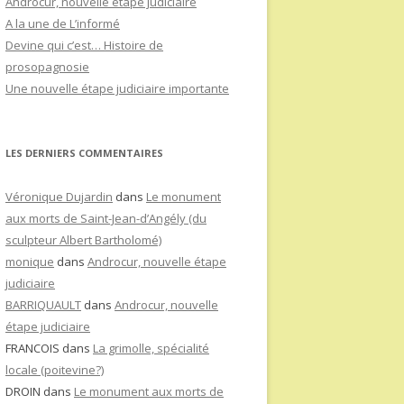
Androcur, nouvelle étape judiciaire
A la une de L’informé
Devine qui c’est… Histoire de
prosopagnosie
Une nouvelle étape judiciaire importante
LES DERNIERS COMMENTAIRES
Véronique Dujardin
dans
Le monument
aux morts de Saint-Jean-d’Angély (du
sculpteur Albert Bartholomé)
monique
dans
Androcur, nouvelle étape
judiciaire
BARRIQUAULT
dans
Androcur, nouvelle
étape judiciaire
FRANCOIS
dans
La grimolle, spécialité
locale (poitevine?)
DROIN
dans
Le monument aux morts de