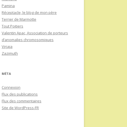
Pamina
Réceptacle, le blog de mon père
Terrier de Marmotte
Tout Poitiers
Valentin Apac, Association de porteurs
d’anomalies chromosomiques
Virjaja
Zazimuth
MÉTA
Connexion
Flux des publications
Flux des commentaires
Site de WordPress-FR