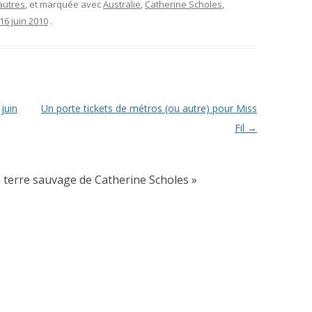
autres
, et marquée avec
Australie
,
Catherine Scholes
,
16 juin 2010
.
juin
Un porte tickets de métros (ou autre) pour Miss
Fil
→
 terre sauvage de Catherine Scholes
»