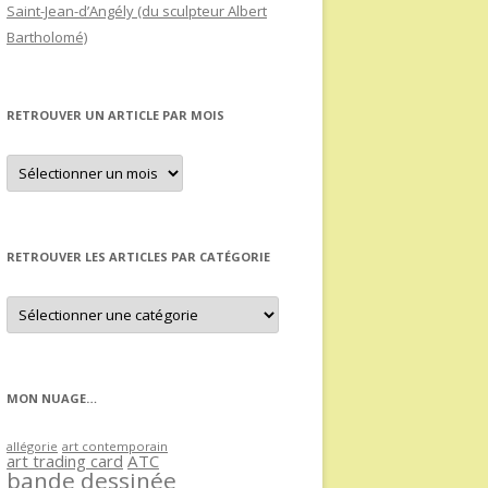
Saint-Jean-d’Angély (du sculpteur Albert
Bartholomé)
RETROUVER UN ARTICLE PAR MOIS
Retrouver
un
article
par
mois
RETROUVER LES ARTICLES PAR CATÉGORIE
Retrouver
les
articles
par
catégorie
MON NUAGE…
allégorie
art contemporain
art trading card
ATC
bande dessinée