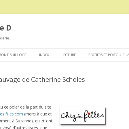
e D
roderie…
Aller
au
ONT-SUR-LOIRE
INDEX
LECTURE
POITIERS ET POITOU-CH
contenu
sauvage de Catherine Scholes
eçu ce polar de la part du site
es filles.com
(merci à eux et
ment à Suzanne), qui m’ont
nvoyé d’autres livres, que