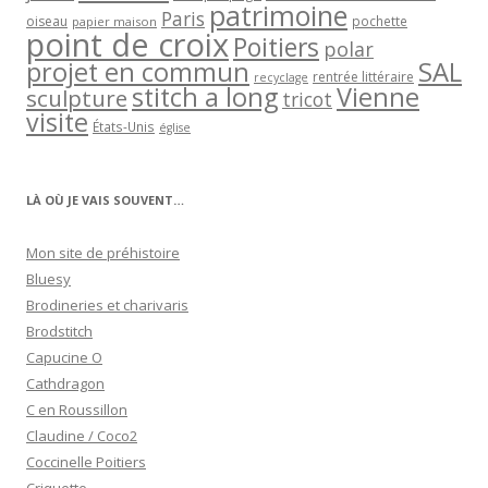
patrimoine
Paris
oiseau
papier maison
pochette
point de croix
Poitiers
polar
projet en commun
SAL
rentrée littéraire
recyclage
stitch a long
Vienne
sculpture
tricot
visite
États-Unis
église
LÀ OÙ JE VAIS SOUVENT…
Mon site de préhistoire
Bluesy
Brodineries et charivaris
Brodstitch
Capucine O
Cathdragon
C en Roussillon
Claudine / Coco2
Coccinelle Poitiers