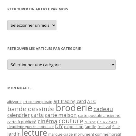
RETROUVER UN ARTICLE PAR MOIS
Retrouver
un
article
par
mois
RETROUVER LES ARTICLES PAR CATÉGORIE
Retrouver
les
articles
par
catégorie
MON NUAGE…
art trading card
ATC
allégorie
art contemporain
broderie
bande dessinée
cadeau
carte
carte maison
calendrier
carte postale ancienne
couture
cinéma
carte à publicité
cuisine
Deux-Sèvres
DIY
exposition
festival
famille
deuxième guerre mondiale
fleur
lecture
jardin
marque-page
monument commémoratif