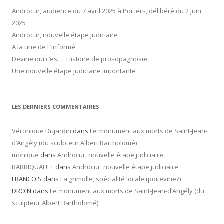
Androcur, audience du 7 avril 2025 à Poitiers, délibéré du 2 juin
2025
Androcur, nouvelle étape judiciaire
A la une de L’informé
Devine qui c’est… Histoire de prosopagnosie
Une nouvelle étape judiciaire importante
LES DERNIERS COMMENTAIRES
Véronique Dujardin
dans
Le monument aux morts de Saint-Jean-
d’Angély (du sculpteur Albert Bartholomé)
monique
dans
Androcur, nouvelle étape judiciaire
BARRIQUAULT
dans
Androcur, nouvelle étape judiciaire
FRANCOIS
dans
La grimolle, spécialité locale (poitevine?)
DROIN
dans
Le monument aux morts de Saint-Jean-d’Angély (du
sculpteur Albert Bartholomé)