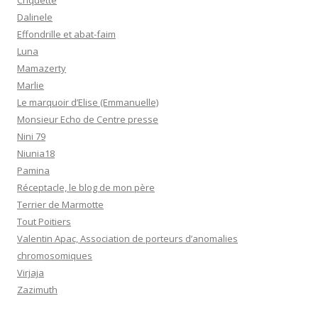
Criquette
Dalinele
Effondrille et abat-faim
Luna
Mamazerty
Marlie
Le marquoir d’Elise (Emmanuelle)
Monsieur Echo de Centre presse
Nini 79
Niunia18
Pamina
Réceptacle, le blog de mon père
Terrier de Marmotte
Tout Poitiers
Valentin Apac, Association de porteurs d’anomalies
chromosomiques
Virjaja
Zazimuth