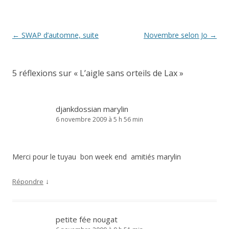
Navigation
←
SWAP d’automne, suite
Novembre selon Jo
→
des
articles
5 réflexions sur «
L’aigle sans orteils de Lax
»
djankdossian marylin
6 novembre 2009 à 5 h 56 min
Merci pour le tuyau bon week end amitiés marylin
↓
Répondre
petite fée nougat