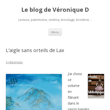
Le blog de Véronique D
Lecture, patrimoine, cinéma, bricolage, broderie…
Aller
Menu
au
contenu
L’aigle sans orteils de Lax
5 réponses
J’ai choisi
ce
volume
en
flânant
dans le
rayon bandes