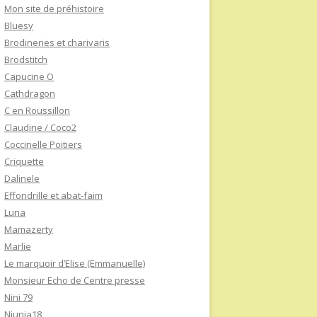
Mon site de préhistoire
Bluesy
Brodineries et charivaris
Brodstitch
Capucine O
Cathdragon
C en Roussillon
Claudine / Coco2
Coccinelle Poitiers
Criquette
Dalinele
Effondrille et abat-faim
Luna
Mamazerty
Marlie
Le marquoir d’Elise (Emmanuelle)
Monsieur Echo de Centre presse
Nini 79
Niunia18