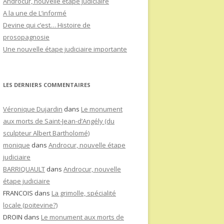
Androcur, nouvelle étape judiciaire
A la une de L’informé
Devine qui c’est… Histoire de
prosopagnosie
Une nouvelle étape judiciaire importante
LES DERNIERS COMMENTAIRES
Véronique Dujardin
dans
Le monument
aux morts de Saint-Jean-d’Angély (du
sculpteur Albert Bartholomé)
monique
dans
Androcur, nouvelle étape
judiciaire
BARRIQUAULT
dans
Androcur, nouvelle
étape judiciaire
FRANCOIS
dans
La grimolle, spécialité
locale (poitevine?)
DROIN
dans
Le monument aux morts de