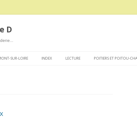
e D
roderie…
Aller
au
ONT-SUR-LOIRE
INDEX
LECTURE
POITIERS ET POITOU-CH
contenu
ax