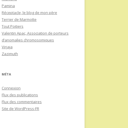
Pamina
Réceptacle, le blog de mon père
Terrier de Marmotte
Tout Poitiers
Valentin Apac, Association de porteurs
d’anomalies chromosomiques
Virjaja
Zazimuth
MÉTA
Connexion
Flux des publications
Flux des commentaires
Site de WordPress-FR