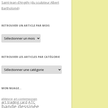
Saint-Jean-d’Angély (du sculpteur Albert
Bartholomé)
RETROUVER UN ARTICLE PAR MOIS
Retrouver
un
article
par
mois
RETROUVER LES ARTICLES PAR CATÉGORIE
Retrouver
les
articles
par
catégorie
MON NUAGE…
allégorie
art contemporain
art trading card
ATC
bande dessinée