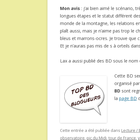
Mon avis
: j’ai bien aimé le scénario, t
longues étapes et le statut différent de
monde de la montagne, les relations en
plaît aussi, mais je n’aime pas trop le 
bleus et marrons-ocres. Je trouve que c
Et je n’aurais pas mis de s à orteils dans
Lax a aussi publié des BD sous le nom d
Cette BD se
organisé pa
BD
sont reg
la
page BD
d
Cette entrée a été publiée dans
Lecture /
observatoire
,
pic du Midi
,
tour de France
,
v