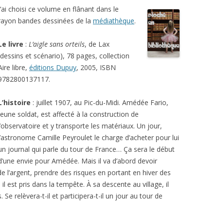
J’ai choisi ce volume en flânant dans le
rayon bandes dessinées de la
médiathèque
.
Le livre
:
L’aigle sans orteils
, de Lax
(dessins et scénario), 78 pages, collection
Aire libre,
éditions Dupuy
, 2005, ISBN
9782800137117.
L’histoire
: juillet 1907, au Pic-du-Midi. Amédée Fario,
jeune soldat, est affecté à la construction de
l’observatoire et y transporte les matériaux. Un jour,
l’astronome Camille Peyroulet le charge d’acheter pour lui
un journal qui parle du tour de France… Ça sera le début
d’une envie pour Amédée. Mais il va d’abord devoir
de l’argent, prendre des risques en portant en hiver des
il est pris dans la tempête. À sa descente au village, il
 Se relèvera-t-il et participera-t-il un jour au tour de