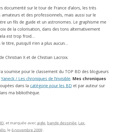
rès documenté sur le tour de France d’alors, les très
s amateurs et des professionnels, mais aussi sur le
tre un fils de guide et un astronomes. Le graphisme me
choix de la colorisation, dans des tons alternativement
ela est trop froid…
 le titre, puisqu’il n’en a plus aucun…
e Christian X et de Chistian Lacroix.
ra soumise pour le classement du TOP BD des blogueurs
r
Yaneck / Les chroniques de l’invisible
.
Mes chroniques
roupées dans la
catégorie pour les BD
et par auteur sur
ans ma bibliothèque.
 BD
, et marquée avec
aigle
,
bande dessinée
,
Lax
,
élo
, le
6 novembre 2009
.