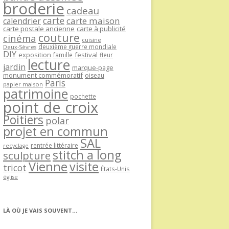
broderie
cadeau
carte
carte maison
calendrier
carte postale ancienne
carte à publicité
couture
cinéma
cuisine
deuxième guerre mondiale
Deux-Sèvres
DIY
exposition
festival
famille
fleur
lecture
jardin
marque-page
monument commémoratif
oiseau
Paris
papier maison
patrimoine
pochette
point de croix
Poitiers
polar
projet en commun
SAL
rentrée littéraire
recyclage
stitch a long
sculpture
Vienne
visite
tricot
États-Unis
église
LÀ OÙ JE VAIS SOUVENT…