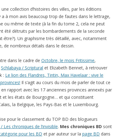
une collection d’histoires des villes, par les éditions
 a à mon avis beaucoup trop de fautes dans le lettrage,
e ou même de texte (à la fin du tome 2, cela ne peut
ont été détruits par les bombardements de la seconde
eut-être?). Un graphisme très détaillé, avec, notamment
le, de nombreux détails dans le dessin.
entre dans le cadre de
Octobre, le mois Fritissime
,
r
Schlabaya / Scriptural
et Elizabeth Bennet, à retrouver
k :
Le lion des Flandres, Tintin, Max Havelaar : vive le
provinces!
Il s’agit au cours du mois de parler de tout ce
t en rapport avec les 17 anciennes provinces annexés par
t et les états de Bourgogne… et qui constituent
alais, la Belgique, les Pays-Bas et le Luxembourg.
ise pour le classement du TOP BD des blogueurs
/ Les chroniques de l’invisible
.
Mes chroniques BD
sont
catégorie pour les BD
et par auteur sur la
page BD
dans