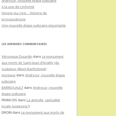
Androcur, nouvelle étape judiciaire
A la une de L’informé
Devine qui c’est… Histoire de
prosopagnosie
Une nouvelle étape judiciaire importante
LES DERNIERS COMMENTAIRES
Véronique Dujardin
dans
Le monument
aux morts de Saint-Jean-d’Angély (du
sculpteur Albert Bartholomé)
monique
dans
Androcur, nouvelle étape
judiciaire
BARRIQUAULT
dans
Androcur, nouvelle
étape judiciaire
FRANCOIS
dans
La grimolle, spécialité
locale (poitevine?)
DROIN
dans
Le monument aux morts de