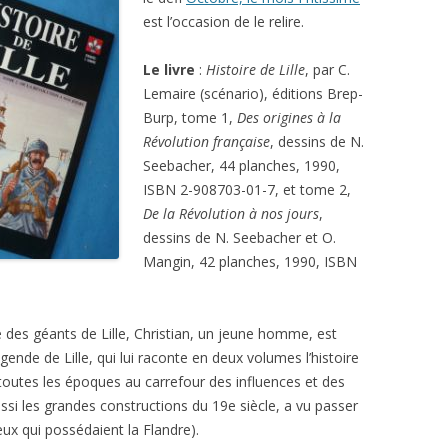
est l’occasion de le relire.
Le livre
:
Histoire de Lille
, par C.
Lemaire (scénario), éditions Brep-
Burp, tome 1,
Des origines à la
Révolution française
, dessins de N.
Seebacher, 44 planches, 1990,
ISBN 2-908703-01-7, et tome 2,
De la Révolution à nos jours
,
dessins de N. Seebacher et O.
Mangin, 42 planches, 1990, ISBN
ilé des géants de Lille, Christian, un jeune homme, est
 légende de Lille, qui lui raconte en deux volumes l’histoire
 à toutes les époques au carrefour des influences et des
ussi les grandes constructions du 19e siècle, a vu passer
ux qui possédaient la Flandre).