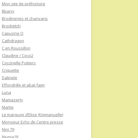
Mon site de préhistoire
Bluesy
Brodineries et charivaris
Brodstitch
Capucine O
Cathdragon
C en Roussillon
Claudine / Coco2
Coccinelle Poitiers
Criquette
Dalinele
Effondrille et abat-faim
Luna
Mamazerty
Marlie
Le marquoir d’Elise (Emmanuelle)
Monsieur Echo de Centre presse
Nini 79
Niunia18