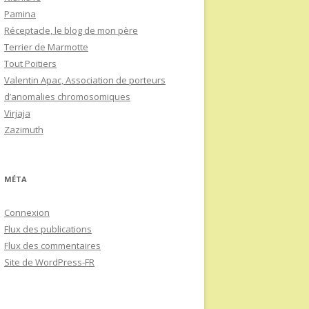
Pamina
Réceptacle, le blog de mon père
Terrier de Marmotte
Tout Poitiers
Valentin Apac, Association de porteurs
d’anomalies chromosomiques
Virjaja
Zazimuth
MÉTA
Connexion
Flux des publications
Flux des commentaires
Site de WordPress-FR