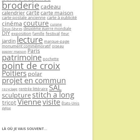
broderie
cadeau
carte
carte maison
calendrier
carte postale ancienne
carte à publicité
couture
cinéma
cuisine
deuxième guerre mondiale
Deux-Sèvres
DIY
exposition
festival
famille
fleur
lecture
jardin
marque-page
monument commémoratif
oiseau
Paris
papier maison
patrimoine
pochette
point de croix
Poitiers
polar
projet en commun
SAL
rentrée littéraire
recyclage
stitch a long
sculpture
Vienne
visite
tricot
États-Unis
église
LÀ OÙ JE VAIS SOUVENT…