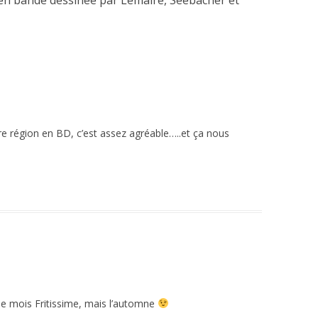
e en bande dessinée par Lemaire, Seebacher et
tre région en BD, c’est assez agréable…..et ça nous
 le mois Fritissime, mais l’automne