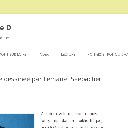
e D
roderie…
Aller
au
ONT-SUR-LOIRE
INDEX
LECTURE
POITIERS ET POITOU-CH
contenu
de dessinée par Lemaire, Seebacher
Ces deux volumes sont depuis
longtemps dans ma bibliothèque,
le défi
Octobre, le mois Fritissime