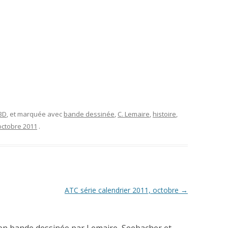
 BD
, et marquée avec
bande dessinée
,
C. Lemaire
,
histoire
,
octobre 2011
.
ATC série calendrier 2011, octobre
→