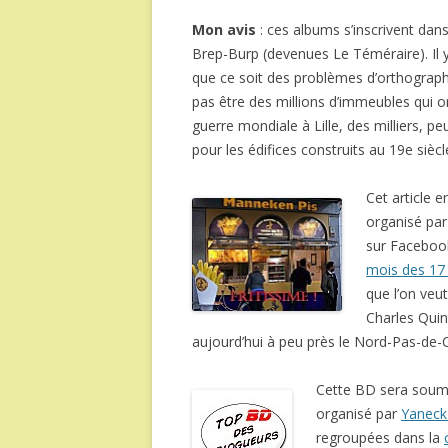
Mon avis
: ces albums s’inscrivent dans 
Brep-Burp (devenues Le Téméraire). Il y
que ce soit des problèmes d’orthograph
pas être des millions d’immeubles qui 
guerre mondiale à Lille, des milliers, p
pour les édifices construits au 19e sièc
Cet article 
organisé pa
sur Faceboo
mois des 17 
que l’on veu
Charles Quin
aujourd’hui à peu près le Nord-Pas-de-C
Cette BD sera soum
organisé par
Yaneck 
regroupées dans la