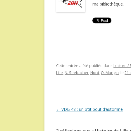
ma bibliothèque.
Cette entrée a été publiée dans
Lecture /
Lille
,
N. Seebacher
,
Nord
,
O. Mangin
, le
21 
Navigation
←
VDB 48 : un p’tit bout d’automne
des
articles