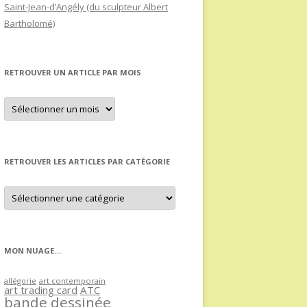
Saint-Jean-d’Angély (du sculpteur Albert
Bartholomé)
RETROUVER UN ARTICLE PAR MOIS
Retrouver
un
article
par
mois
RETROUVER LES ARTICLES PAR CATÉGORIE
Retrouver
les
articles
par
catégorie
MON NUAGE…
allégorie
art contemporain
art trading card
ATC
bande dessinée