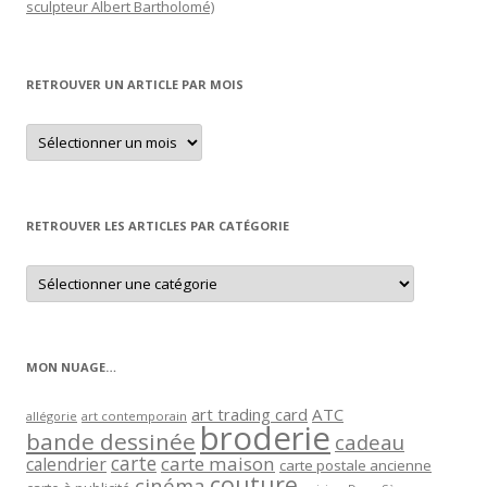
sculpteur Albert Bartholomé)
RETROUVER UN ARTICLE PAR MOIS
Retrouver
un
article
par
mois
RETROUVER LES ARTICLES PAR CATÉGORIE
Retrouver
les
articles
par
catégorie
MON NUAGE…
art trading card
ATC
allégorie
art contemporain
broderie
bande dessinée
cadeau
carte
carte maison
calendrier
carte postale ancienne
couture
cinéma