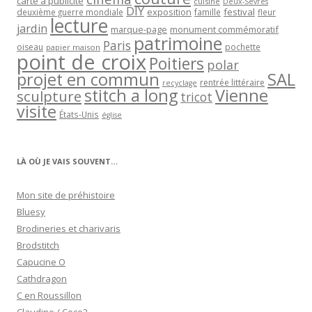
carte à publicité
cuisine
Deux-Sèvres
DIY
exposition
festival
famille
deuxième guerre mondiale
fleur
lecture
jardin
marque-page
monument commémoratif
patrimoine
Paris
oiseau
papier maison
pochette
point de croix
Poitiers
polar
projet en commun
SAL
rentrée littéraire
recyclage
stitch a long
Vienne
sculpture
tricot
visite
États-Unis
église
LÀ OÙ JE VAIS SOUVENT…
Mon site de préhistoire
Bluesy
Brodineries et charivaris
Brodstitch
Capucine O
Cathdragon
C en Roussillon