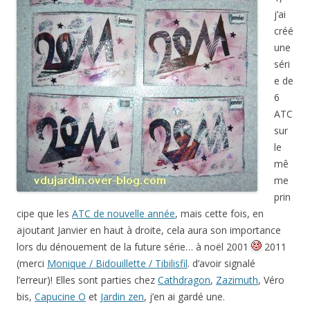
j’ai
créé
une
séri
e de
6
ATC
sur
le
mê
me
prin
cipe que les
ATC de nouvelle année
, mais cette fois, en
ajoutant Janvier en haut à droite, cela aura son importance
lors du dénouement de la future série… à noël
2001
2011
(merci
Monique / Bidouillette / Tibilisfil
. d’avoir signalé
l’erreur)! Elles sont parties chez
Cathdragon
,
Zazimuth
, Véro
bis,
Capucine O
et
Jardin zen
, j’en ai gardé une.