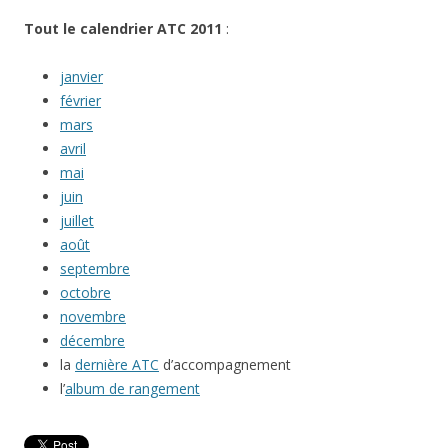
Tout le calendrier ATC 2011
:
janvier
février
mars
avril
mai
juin
juillet
août
septembre
octobre
novembre
décembre
la
dernière ATC
d’accompagnement
l’
album de rangement