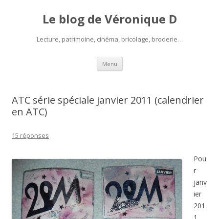
Le blog de Véronique D
Lecture, patrimoine, cinéma, bricolage, broderie…
Aller
Menu
au
contenu
ATC série spéciale janvier 2011 (calendrier
en ATC)
15 réponses
Pou
r
janv
ier
201
1,