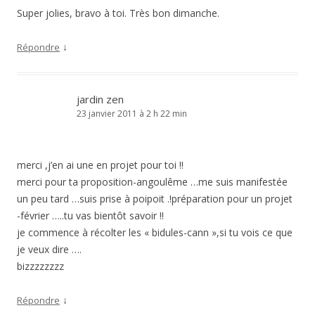
Super jolies, bravo à toi. Très bon dimanche.
↓
Répondre
jardin zen
23 janvier 2011 à 2 h 22 min
merci ,j’en ai une en projet pour toi !!
merci pour ta proposition-angoulême …me suis manifestée
un peu tard …suis prise à poipoit .!préparation pour un projet
-février …..tu vas bientôt savoir !!
je commence à récolter les « bidules-cann »,si tu vois ce que
je veux dire ….
bizzzzzzzz
↓
Répondre