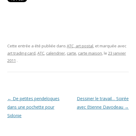
Cette entrée a été publiée dans
ATC, art postal
, et marquée avec
art trading card
,
ATC
,
calendrier
,
carte
,
carte maison
, le
23 janvier
2011
.
Navigation
←
De petites pendeloques
Dessiner le travail… Soirée
des
dans une pochette pour
avec Etienne Davodeau
→
articles
Sidonie