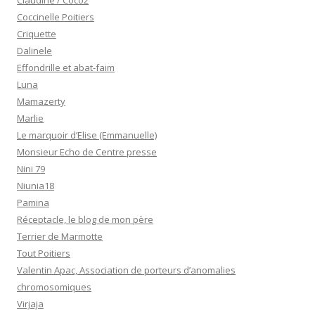
Claudine / Coco2
Coccinelle Poitiers
Criquette
Dalinele
Effondrille et abat-faim
Luna
Mamazerty
Marlie
Le marquoir d’Elise (Emmanuelle)
Monsieur Echo de Centre presse
Nini 79
Niunia18
Pamina
Réceptacle, le blog de mon père
Terrier de Marmotte
Tout Poitiers
Valentin Apac, Association de porteurs d’anomalies
chromosomiques
Virjaja