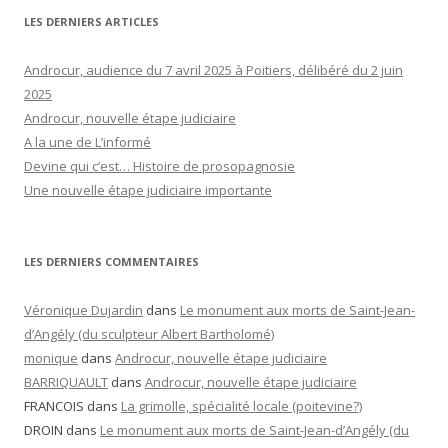
LES DERNIERS ARTICLES
Androcur, audience du 7 avril 2025 à Poitiers, délibéré du 2 juin
2025
Androcur, nouvelle étape judiciaire
A la une de L’informé
Devine qui c’est… Histoire de prosopagnosie
Une nouvelle étape judiciaire importante
LES DERNIERS COMMENTAIRES
Véronique Dujardin
dans
Le monument aux morts de Saint-Jean-
d’Angély (du sculpteur Albert Bartholomé)
monique
dans
Androcur, nouvelle étape judiciaire
BARRIQUAULT
dans
Androcur, nouvelle étape judiciaire
FRANCOIS
dans
La grimolle, spécialité locale (poitevine?)
DROIN
dans
Le monument aux morts de Saint-Jean-d’Angély (du