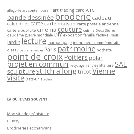
art trading card
ATC
allégorie
art contemporain
broderie
bande dessinée
cadeau
carte
carte maison
calendrier
carte postale ancienne
couture
cinéma
carte à publicité
cuisine
Deux-Sèvres
DIY
exposition
festival
famille
deuxième guerre mondiale
fleur
lecture
jardin
marque-page
monument commémoratif
patrimoine
Paris
oiseau
papier maison
pochette
point de croix
Poitiers
polar
projet en commun
SAL
rentrée littéraire
recyclage
stitch a long
Vienne
sculpture
tricot
visite
États-Unis
église
LÀ OÙ JE VAIS SOUVENT…
Mon site de préhistoire
Bluesy
Brodineries et charivaris