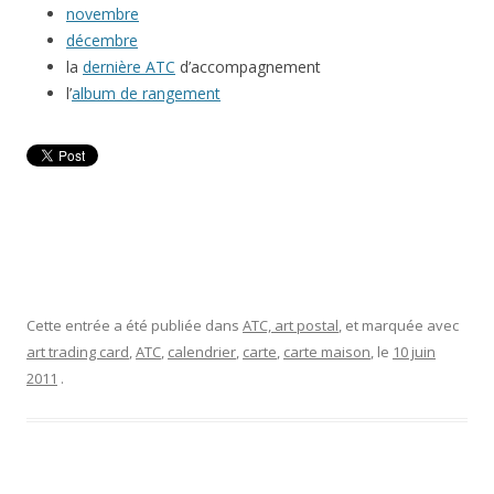
novembre
décembre
la
dernière ATC
d’accompagnement
l’
album de rangement
Cette entrée a été publiée dans
ATC, art postal
, et marquée avec
art trading card
,
ATC
,
calendrier
,
carte
,
carte maison
, le
10 juin
2011
.