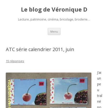
Le blog de Véronique D
Lecture, patrimoine, cinéma, bricolage, broderie…
Aller
Menu
au
contenu
ATC série calendrier 2011, juin
15 réponses
J’ai
un
pe
u
traî
né
po