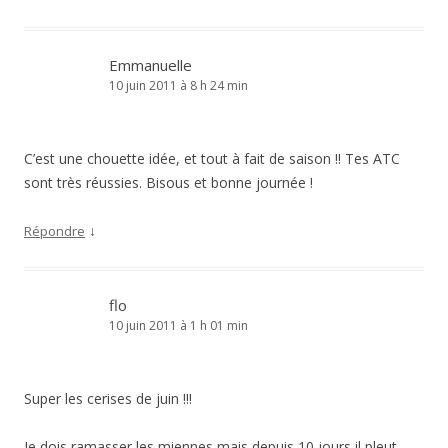
Emmanuelle
10 juin 2011 à 8 h 24 min
C’est une chouette idée, et tout à fait de saison !! Tes ATC
sont très réussies. Bisous et bonne journée !
↓
Répondre
flo
10 juin 2011 à 1 h 01 min
Super les cerises de juin !!!
Je dois ramasser les miennes mais depuis 10 jours il pleut …