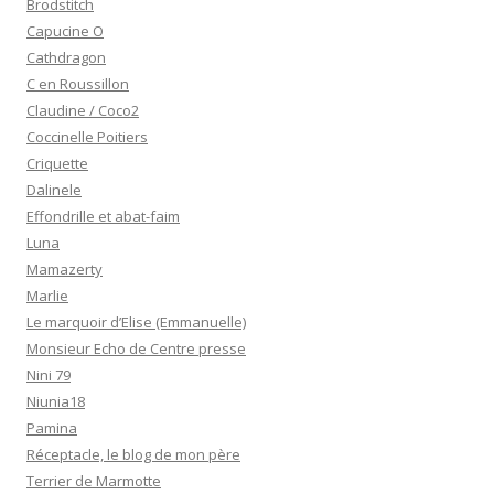
Brodstitch
Capucine O
Cathdragon
C en Roussillon
Claudine / Coco2
Coccinelle Poitiers
Criquette
Dalinele
Effondrille et abat-faim
Luna
Mamazerty
Marlie
Le marquoir d’Elise (Emmanuelle)
Monsieur Echo de Centre presse
Nini 79
Niunia18
Pamina
Réceptacle, le blog de mon père
Terrier de Marmotte