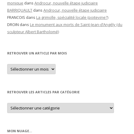
monique
dans
Androcur, nouvelle étape judiciaire
BARRIQUAULT
dans
Androcur, nouvelle étape judiciaire
FRANCOIS
dans
La grimolle, spécialité locale (poitevine?)
DROIN
dans
Le monument aux morts de Saint-Jean-d’Angély (du
sculpteur Albert Bartholomé)
RETROUVER UN ARTICLE PAR MOIS
Retrouver
un
article
par
mois
RETROUVER LES ARTICLES PAR CATÉGORIE
Retrouver
les
articles
par
catégorie
MON NUAGE…