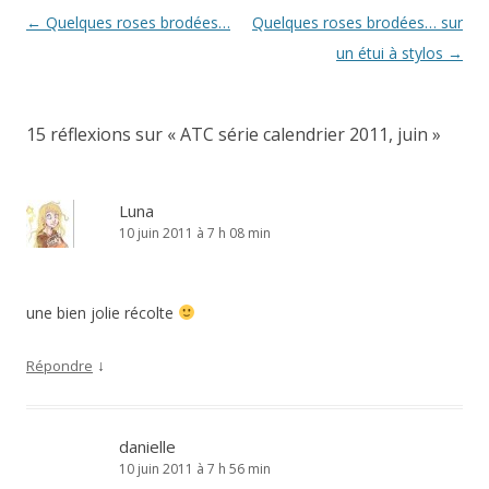
Navigation
←
Quelques roses brodées…
Quelques roses brodées… sur
des
un étui à stylos
→
articles
15 réflexions sur «
ATC série calendrier 2011, juin
»
Luna
10 juin 2011 à 7 h 08 min
une bien jolie récolte
↓
Répondre
danielle
10 juin 2011 à 7 h 56 min