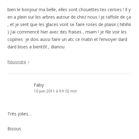
bien le bonjour ma belle, elles sont chouettes tes cerises ! Il y
en a plein sur les arbres autour de chez nous ! je raffole de ça
, et je sent que les glaces vont se faire roses de plaisir ( hihihii
) j’ai commencé hier avec des fraises , miam ! je file voir les
copines je dois aussi faire un atc ce matin et l’envoyer dard
dard bises a bientôt , dianou
↓
Répondre
Faby
10 juin 2011 à 9 h 02 min
Très jolies…
Bisous