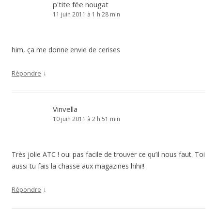
p'tite fée nougat
11 juin 2011 à 1 h 28 min
him, ça me donne envie de cerises
↓
Répondre
Vinvella
10 juin 2011 à 2 h 51 min
Très jolie ATC ! oui pas facile de trouver ce qu’il nous faut. Toi
aussi tu fais la chasse aux magazines hihi!!
↓
Répondre