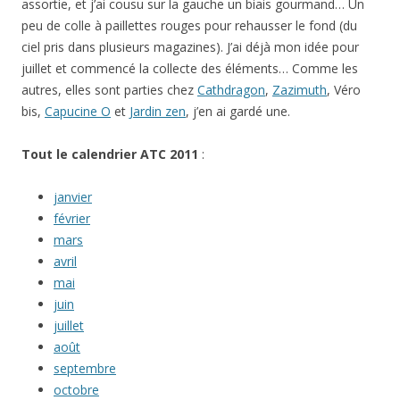
assortie, et j’ai cousu sur la gauche un biais gourmand… Un
peu de colle à paillettes rouges pour rehausser le fond (du
ciel pris dans plusieurs magazines). J’ai déjà mon idée pour
juillet et commencé la collecte des éléments… Comme les
autres, elles sont parties chez
Cathdragon
,
Zazimuth
, Véro
bis,
Capucine O
et
Jardin zen
, j’en ai gardé une.
Tout le calendrier ATC 2011
:
janvier
février
mars
avril
mai
juin
juillet
août
septembre
octobre