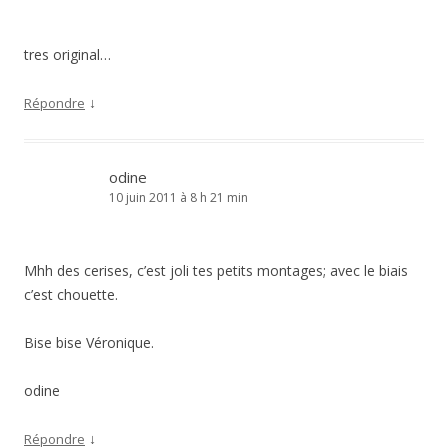
tres original…
↓
Répondre
odine
10 juin 2011 à 8 h 21 min
Mhh des cerises, c’est joli tes petits montages; avec le biais
c’est chouette.
Bise bise Véronique.
odine
↓
Répondre