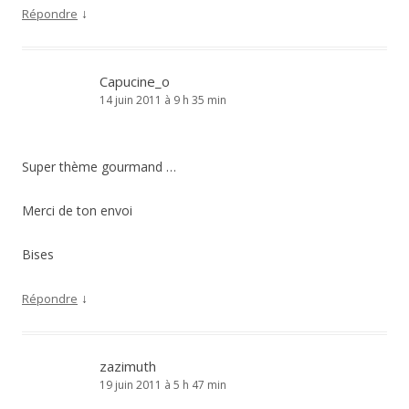
↓
Répondre
Capucine_o
14 juin 2011 à 9 h 35 min
Super thème gourmand …
Merci de ton envoi
Bises
↓
Répondre
zazimuth
19 juin 2011 à 5 h 47 min