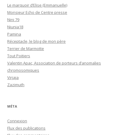
Le marquoir d’Elise (Emmanuelle)
Monsieur Echo de Centre presse
Nini 79
Niunia18
Pamina
Réceptacle, le blog de mon père
Terrier de Marmotte
Tout Poitiers
Valentin Apac, Association de porteurs d’anomalies
chromosomiques
Virjaja
Zazimuth
MÉTA
Connexion
Flux des publications