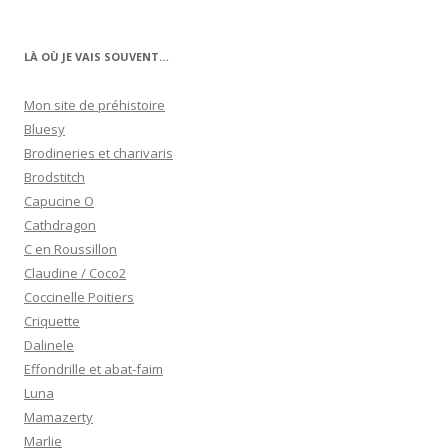
LÀ OÙ JE VAIS SOUVENT…
Mon site de préhistoire
Bluesy
Brodineries et charivaris
Brodstitch
Capucine O
Cathdragon
C en Roussillon
Claudine / Coco2
Coccinelle Poitiers
Criquette
Dalinele
Effondrille et abat-faim
Luna
Mamazerty
Marlie