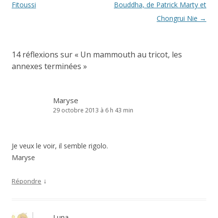
des
Fitoussi
Bouddha, de Patrick Marty et
articles
Chongrui Nie
→
14 réflexions sur «
Un mammouth au tricot, les
annexes terminées
»
Maryse
29 octobre 2013 à 6 h 43 min
Je veux le voir, il semble rigolo.
Maryse
↓
Répondre
Luna