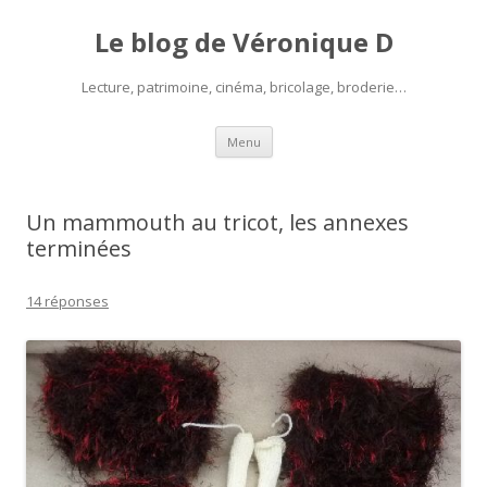
Le blog de Véronique D
Lecture, patrimoine, cinéma, bricolage, broderie…
Aller
Menu
au
contenu
Un mammouth au tricot, les annexes
terminées
14 réponses