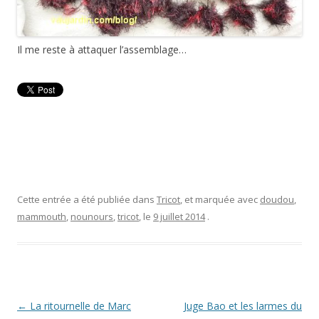
Il me reste à attaquer l’assemblage…
Cette entrée a été publiée dans
Tricot
, et marquée avec
doudou
,
mammouth
,
nounours
,
tricot
, le
9 juillet 2014
.
Navigation
←
La ritournelle de Marc
Juge Bao et les larmes du