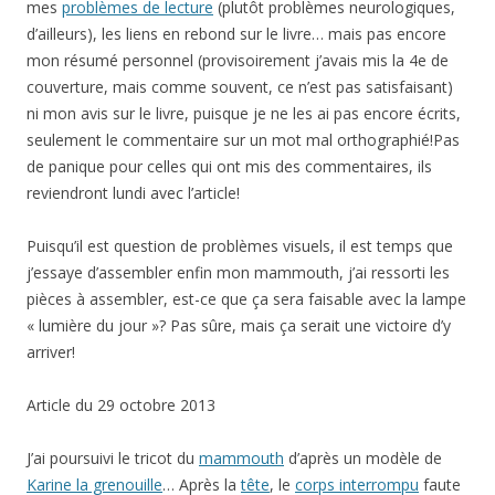
mes
problèmes de lecture
(plutôt problèmes neurologiques,
d’ailleurs), les liens en rebond sur le livre… mais pas encore
mon résumé personnel (provisoirement j’avais mis la 4e de
couverture, mais comme souvent, ce n’est pas satisfaisant)
ni mon avis sur le livre, puisque je ne les ai pas encore écrits,
seulement le commentaire sur un mot mal orthographié!Pas
de panique pour celles qui ont mis des commentaires, ils
reviendront lundi avec l’article!
Puisqu’il est question de problèmes visuels, il est temps que
j’essaye d’assembler enfin mon mammouth, j’ai ressorti les
pièces à assembler, est-ce que ça sera faisable avec la lampe
« lumière du jour »? Pas sûre, mais ça serait une victoire d’y
arriver!
Article du 29 octobre 2013
J’ai poursuivi le tricot du
mammouth
d’après un modèle de
Karine la grenouille
… Après la
tête
, le
corps interrompu
faute