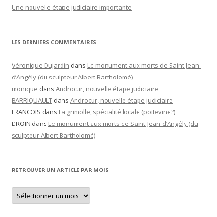
Une nouvelle étape judiciaire importante
LES DERNIERS COMMENTAIRES
Véronique Dujardin
dans
Le monument aux morts de Saint-Jean-
d’Angély (du sculpteur Albert Bartholomé)
monique
dans
Androcur, nouvelle étape judiciaire
BARRIQUAULT
dans
Androcur, nouvelle étape judiciaire
FRANCOIS
dans
La grimolle, spécialité locale (poitevine?)
DROIN
dans
Le monument aux morts de Saint-Jean-d’Angély (du
sculpteur Albert Bartholomé)
RETROUVER UN ARTICLE PAR MOIS
Retrouver
un
article
par