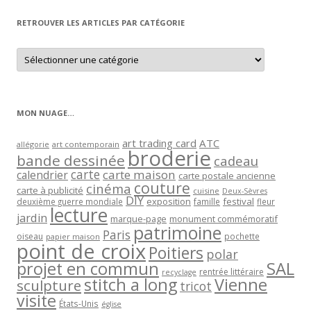
mois
RETROUVER LES ARTICLES PAR CATÉGORIE
Retrouver
les
articles
par
catégorie
MON NUAGE…
art trading card
ATC
allégorie
art contemporain
broderie
bande dessinée
cadeau
carte
carte maison
calendrier
carte postale ancienne
couture
cinéma
carte à publicité
cuisine
Deux-Sèvres
DIY
exposition
festival
famille
deuxième guerre mondiale
fleur
lecture
jardin
marque-page
monument commémoratif
patrimoine
Paris
oiseau
papier maison
pochette
point de croix
Poitiers
polar
projet en commun
SAL
rentrée littéraire
recyclage
stitch a long
Vienne
sculpture
tricot
visite
États-Unis
église