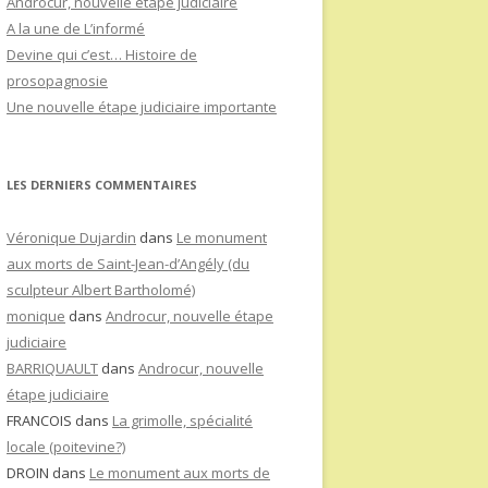
Androcur, nouvelle étape judiciaire
e
A la une de L’informé
r
Devine qui c’est… Histoire de
prosopagnosie
:
Une nouvelle étape judiciaire importante
LES DERNIERS COMMENTAIRES
Véronique Dujardin
dans
Le monument
aux morts de Saint-Jean-d’Angély (du
sculpteur Albert Bartholomé)
monique
dans
Androcur, nouvelle étape
judiciaire
BARRIQUAULT
dans
Androcur, nouvelle
étape judiciaire
FRANCOIS
dans
La grimolle, spécialité
locale (poitevine?)
DROIN
dans
Le monument aux morts de