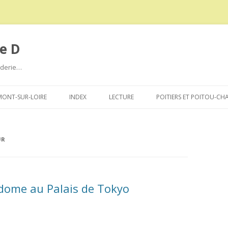
e D
roderie…
Aller
au
ONT-SUR-LOIRE
INDEX
LECTURE
POITIERS ET POITOU-CH
contenu
UR
dome au Palais de Tokyo