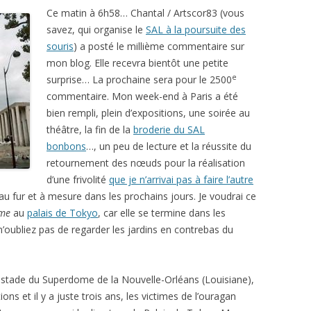
Ce matin à 6h58… Chantal / Artscor83 (vous
savez, qui organise le
SAL à la poursuite des
souris
) a posté le millième commentaire sur
mon blog. Elle recevra bientôt une petite
e
surprise… La prochaine sera pour le 2500
commentaire. Mon week-end à Paris a été
bien rempli, plein d’expositions, une soirée au
théâtre, la fin de la
broderie du SAL
bonbons
…, un peu de lecture et la réussite du
retournement des nœuds pour la réalisation
d’une frivolité
que je n’arrivai pas à faire l’autre
 au fur et à mesure dans les prochains jours. Je voudrai ce
me
au
palais de Tokyo
, car elle se termine dans les
 n’oubliez pas de regarder les jardins en contrebas du
 stade du Superdome de la Nouvelle-Orléans (Louisiane),
ns et il y a juste trois ans, les victimes de l’ouragan