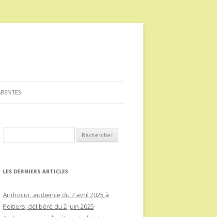
ARENTES
R
e
c
h
LES DERNIERS ARTICLES
e
r
Androcur, audience du 7 avril 2025 à
c
Poitiers, délibéré du 2 juin 2025
h