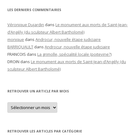
LES DERNIERS COMMENTAIRES
Véronique Dujardin
dans
Le monument aux morts de Saint-Jean-
d’Angély (du sculpteur Albert Bartholomé)
monique
dans
Androcur, nouvelle étape judiciaire
BARRIQUAULT
dans
Androcur, nouvelle étape judiciaire
FRANCOIS
dans
La grimolle, spécialité locale (poitevine?)
DROIN
dans
Le monument aux morts de Saint-Jean-d’Angély (du
sculpteur Albert Bartholomé)
RETROUVER UN ARTICLE PAR MOIS
Retrouver
un
article
par
mois
RETROUVER LES ARTICLES PAR CATÉGORIE