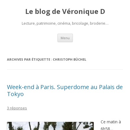
Le blog de Véronique D
Lecture, patrimoine, cinéma, bricolage, broderie…
Aller
Menu
au
contenu
ARCHIVES PAR ÉTIQUETTE :
CHRISTOPH BÜCHEL
Week-end à Paris. Superdome au Palais de
Tokyo
3 réponses
Ce matin à
6h58…