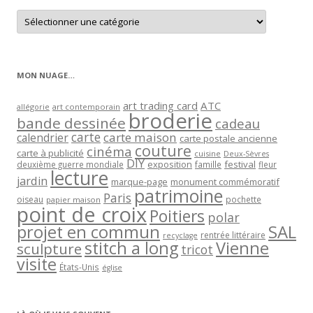
Retrouver
les
articles
par
catégorie
MON NUAGE…
art trading card
ATC
allégorie
art contemporain
broderie
bande dessinée
cadeau
carte
carte maison
calendrier
carte postale ancienne
couture
cinéma
carte à publicité
cuisine
Deux-Sèvres
DIY
exposition
festival
famille
deuxième guerre mondiale
fleur
lecture
jardin
marque-page
monument commémoratif
patrimoine
Paris
oiseau
papier maison
pochette
point de croix
Poitiers
polar
projet en commun
SAL
rentrée littéraire
recyclage
stitch a long
Vienne
sculpture
tricot
visite
États-Unis
église