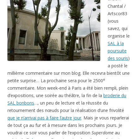
Chantal /
Artscor83
(vous
savez, qui
organise le
SAL à la
poursuite
des souris
)
a posté le
millième commentaire sur mon blog. Elle recevra bientôt une
e
petite surprise… La prochaine sera pour le 2500
commentaire. Mon week-end à Paris a été bien rempli, plein
d’expositions, une soirée au théâtre, la fin de la
broderie du
SAL bonbons
…, un peu de lecture et la réussite du
retournement des nœuds pour la réalisation d’une frivolité
que je n’arrivai pas à faire l’autre jour
. Mais je vous reparlerai
de tout ça au fur et à mesure dans les prochains jours. Je
voudrai ce soir vous parler de l’exposition
Superdome
au