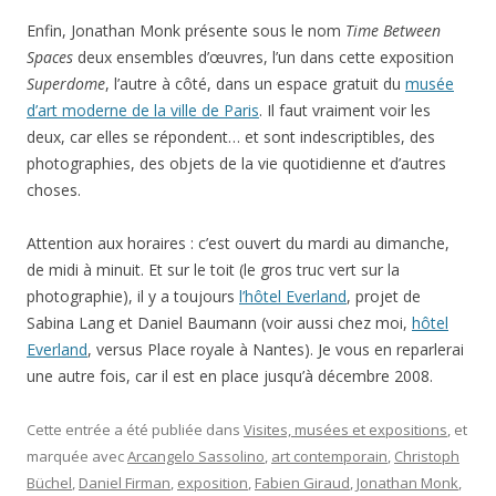
Enfin, Jonathan Monk présente sous le nom
Time Between
Spaces
deux ensembles d’œuvres, l’un dans cette exposition
Superdome
, l’autre à côté, dans un espace gratuit du
musée
d’art moderne de la ville de Paris
. Il faut vraiment voir les
deux, car elles se répondent… et sont indescriptibles, des
photographies, des objets de la vie quotidienne et d’autres
choses.
Attention aux horaires : c’est ouvert du mardi au dimanche,
de midi à minuit. Et sur le toit (le gros truc vert sur la
photographie), il y a toujours
l’hôtel Everland
, projet de
Sabina Lang et Daniel Baumann (voir aussi chez moi,
hôtel
Everland
, versus Place royale à Nantes). Je vous en reparlerai
une autre fois, car il est en place jusqu’à décembre 2008.
Cette entrée a été publiée dans
Visites, musées et expositions
, et
marquée avec
Arcangelo Sassolino
,
art contemporain
,
Christoph
Büchel
,
Daniel Firman
,
exposition
,
Fabien Giraud
,
Jonathan Monk
,