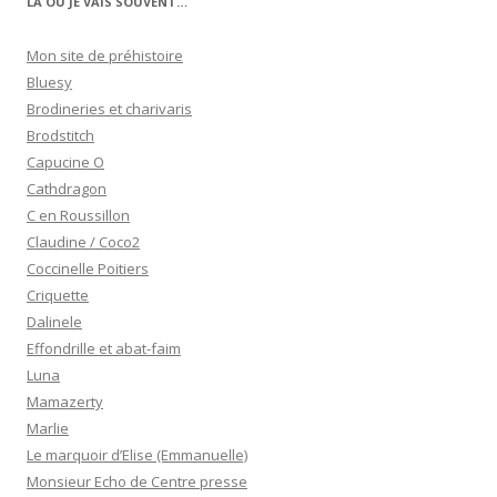
LÀ OÙ JE VAIS SOUVENT…
Mon site de préhistoire
Bluesy
Brodineries et charivaris
Brodstitch
Capucine O
Cathdragon
C en Roussillon
Claudine / Coco2
Coccinelle Poitiers
Criquette
Dalinele
Effondrille et abat-faim
Luna
Mamazerty
Marlie
Le marquoir d’Elise (Emmanuelle)
Monsieur Echo de Centre presse