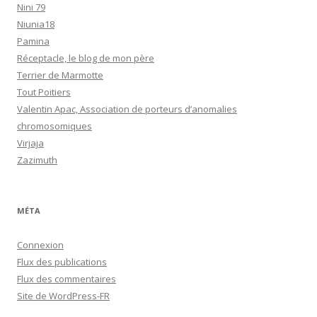
Nini 79
Niunia18
Pamina
Réceptacle, le blog de mon père
Terrier de Marmotte
Tout Poitiers
Valentin Apac, Association de porteurs d’anomalies
chromosomiques
Virjaja
Zazimuth
MÉTA
Connexion
Flux des publications
Flux des commentaires
Site de WordPress-FR