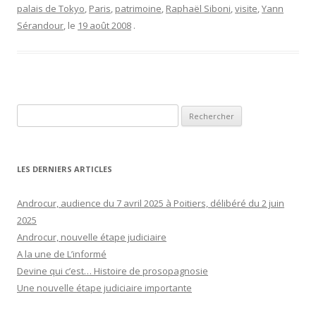
palais de Tokyo
,
Paris
,
patrimoine
,
Raphaël Siboni
,
visite
,
Yann
Sérandour
, le
19 août 2008
.
Rechercher :
LES DERNIERS ARTICLES
Androcur, audience du 7 avril 2025 à Poitiers, délibéré du 2 juin
2025
Androcur, nouvelle étape judiciaire
A la une de L’informé
Devine qui c’est… Histoire de prosopagnosie
Une nouvelle étape judiciaire importante