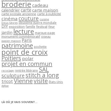
broderie
cadeau
carte
carte maison
calendrier
carte postale ancienne
carte à publicité
couture
cinéma
cuisine
deuxième guerre mondiale
Deux-Sèvres
DIY
exposition
festival
famille
fleur
lecture
jardin
marque-page
monument commémoratif
oiseau
Paris
papier maison
patrimoine
pochette
point de croix
Poitiers
polar
projet en commun
SAL
rentrée littéraire
recyclage
stitch a long
sculpture
Vienne
visite
tricot
États-Unis
église
LÀ OÙ JE VAIS SOUVENT…