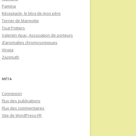
Pamina
Réceptacle, le blog de mon père
Terrier de Marmotte
Tout Poitiers
Valentin Apac, Association de porteurs
d’anomalies chromosomiques
Virjaja
Zazimuth
MÉTA
Connexion
Flux des publications
Flux des commentaires
Site de WordPress-FR