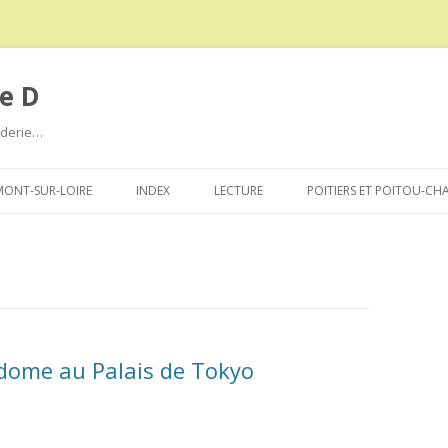
e D
roderie…
Aller
au
ONT-SUR-LOIRE
INDEX
LECTURE
POITIERS ET POITOU-CH
contenu
dome au Palais de Tokyo