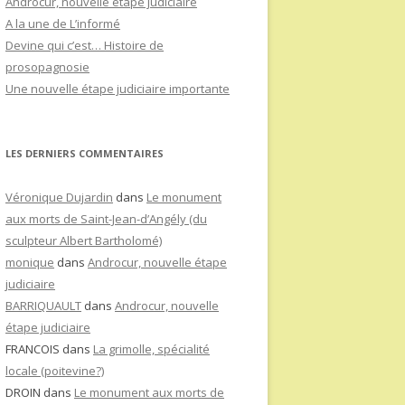
Androcur, nouvelle étape judiciaire
A la une de L’informé
Devine qui c’est… Histoire de
prosopagnosie
Une nouvelle étape judiciaire importante
LES DERNIERS COMMENTAIRES
Véronique Dujardin
dans
Le monument
aux morts de Saint-Jean-d’Angély (du
sculpteur Albert Bartholomé)
monique
dans
Androcur, nouvelle étape
judiciaire
BARRIQUAULT
dans
Androcur, nouvelle
étape judiciaire
FRANCOIS
dans
La grimolle, spécialité
locale (poitevine?)
DROIN
dans
Le monument aux morts de