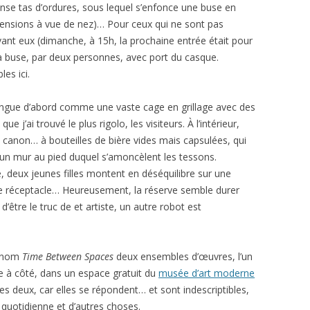
se tas d’ordures, sous lequel s’enfonce une buse en
ensions à vue de nez)… Pour ceux qui ne sont pas
ant eux (dimanche, à 15h, la prochaine entrée était pour
s la buse, par deux personnes, avec port du casque.
les ici.
ingue d’abord comme une vaste cage en grillage avec des
ue j’ai trouvé le plus rigolo, les visiteurs. À l’intérieur,
n canon… à bouteilles de bière vides mais capsulées, qui
 un mur au pied duquel s’amoncèlent les tessons.
 deux jeunes filles montent en déséquilibre sur une
 le réceptacle… Heureusement, la réserve semble durer
 d’être le truc de et artiste, un autre robot est
e nom
Time Between Spaces
deux ensembles d’œuvres, l’un
tre à côté, dans un espace gratuit du
musée d’art moderne
 les deux, car elles se répondent… et sont indescriptibles,
 quotidienne et d’autres choses.