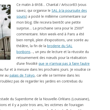
Ce matin à 6h58… Chantal / Artscor83 (vous
savez, qui organise le
SAL à la poursuite des
souris
) a posté le millième commentaire sur
mon blog. Elle recevra bientôt une petite
e
surprise… La prochaine sera pour le 2500
commentaire. Mon week-end à Paris a été
bien rempli, plein d’expositions, une soirée au
théâtre, la fin de la
broderie du SAL
bonbons
…, un peu de lecture et la réussite du
retournement des nœuds pour la réalisation
d’une frivolité
que je n’arrivai pas à faire l’autre
 au fur et à mesure dans les prochains jours. Je voudrai ce
me
au
palais de Tokyo
, car elle se termine dans les
 n’oubliez pas de regarder les jardins en contrebas du
 stade du Superdome de la Nouvelle-Orléans (Louisiane),
ns et il y a juste trois ans, les victimes de l’ouragan