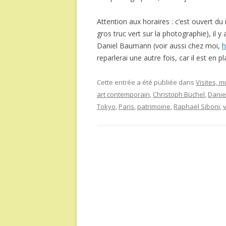
Attention aux horaires : c’est ouvert du 
gros truc vert sur la photographie), il y
Daniel Baumann (voir aussi chez moi,
h
reparlerai une autre fois, car il est en
Cette entrée a été publiée dans
Visites, 
art contemporain
,
Christoph Büchel
,
Danie
Tokyo
,
Paris
,
patrimoine
,
Raphaël Siboni
,
v