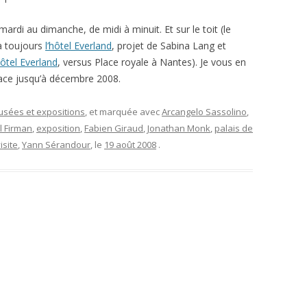
mardi au dimanche, de midi à minuit. Et sur le toit (le
 a toujours
l’hôtel Everland
, projet de Sabina Lang et
ôtel Everland
, versus Place royale à Nantes). Je vous en
 place jusqu’à décembre 2008.
musées et expositions
, et marquée avec
Arcangelo Sassolino
,
l Firman
,
exposition
,
Fabien Giraud
,
Jonathan Monk
,
palais de
isite
,
Yann Sérandour
, le
19 août 2008
.