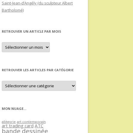
Saint-Jean-d’Angély (du sculpteur Albert
Bartholomé)
RETROUVER UN ARTICLE PAR MOIS
Retrouver
un
article
par
mois
RETROUVER LES ARTICLES PAR CATÉGORIE
Retrouver
les
articles
par
catégorie
MON NUAGE…
allégorie
art contemporain
art trading card
ATC
bande dessinée