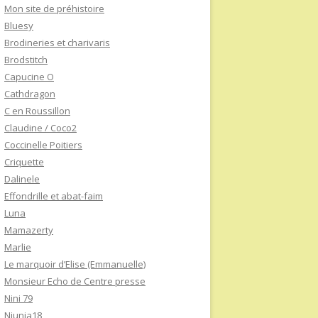
Mon site de préhistoire
Bluesy
Brodineries et charivaris
Brodstitch
Capucine O
Cathdragon
C en Roussillon
Claudine / Coco2
Coccinelle Poitiers
Criquette
Dalinele
Effondrille et abat-faim
Luna
Mamazerty
Marlie
Le marquoir d’Elise (Emmanuelle)
Monsieur Echo de Centre presse
Nini 79
Niunia18