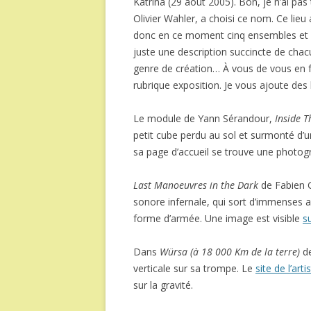
Katrina (29 août 2005). Bon, je n’ai pas
Olivier Wahler, a choisi ce nom. Ce lieu 
donc en ce moment cinq ensembles et un
juste une description succincte de chac
genre de création… À vous de vous en fa
rubrique exposition. Je vous ajoute des l
Le module de Yann Sérandour,
Inside 
petit cube perdu au sol et surmonté d’u
sa page d’accueil se trouve une photo
Last Manoeuvres in the Dark
de Fabien G
sonore infernale, qui sort d’immenses 
forme d’armée. Une image est visible
su
Dans
Würsa (à 18 000 Km de la terre)
de
verticale sur sa trompe. Le
site de l’arti
sur la gravité.