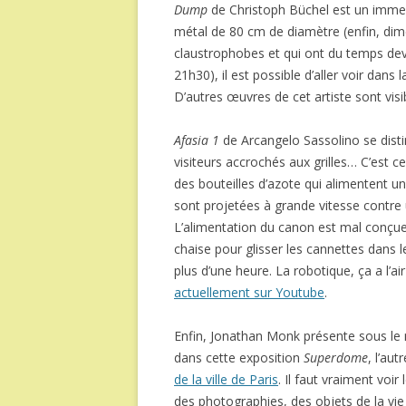
Dump
de Christoph Büchel est un immen
métal de 80 cm de diamètre (enfin, dim
claustrophobes et qui ont du temps dev
21h30), il est possible d’aller voir dan
D’autres œuvres de cet artiste sont visib
Afasia 1
de Arcangelo Sassolino se dist
visiteurs accrochés aux grilles… C’est ce q
des bouteilles d’azote qui alimentent u
sont projetées à grande vitesse contre
L’alimentation du canon est mal conçue,
chaise pour glisser les cannettes dans
plus d’une heure. La robotique, ça a l’air
actuellement sur Youtube
.
Enfin, Jonathan Monk présente sous l
dans cette exposition
Superdome
, l’au
de la ville de Paris
. Il faut vraiment voir
des photographies, des objets de la vie