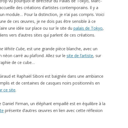
 trop vu pourquoi le directeur du Palais de Tokyo, Marc-
accueille des créations d’artistes contemporains. Il y a
 module… Pour la distinction, je n’ai pas compris. Voici
une de ces œuvres, je ne dois pas être sensible à ce
ire une idée sur place ou sur le site du
palais de Tokyo
,
iens vers d’autres sites qui parlent de ces créations.
The White Cube
, est une grande pièce blanche, avec un
n néon carré au plafond. Allez sur le
site de l’artiste
, sur
graphie de ce cube…
iraud et Raphaël Siboni est baignée dans une ambiance
amplis et de centaines de casques noirs positionnés en
r ce site
.
 Daniel Firman, un éléphant empaillé est en équilibre à la
ste
présente d’autres œuvres en lien avec cette réflexion