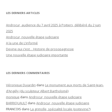
LES DERNIERS ARTICLES
Androcur, audience du 7 avril 2025 à Poitiers, délibéré du 2 juin
2025
Androcur, nouvelle étape judiciaire
A la une de L’informé
Devine qui c’est… Histoire de prosopagnosie
Une nouvelle étape judiciaire importante
LES DERNIERS COMMENTAIRES
Véronique Dujardin
dans
Le monument aux morts de Saint-Jean-
d’Angély (du sculpteur Albert Bartholomé)
monique
dans
Androcur, nouvelle étape judiciaire
BARRIQUAULT
dans
Androcur, nouvelle étape judiciaire
FRANCOIS
dans
La grimolle, spécialité locale (poitevine?)