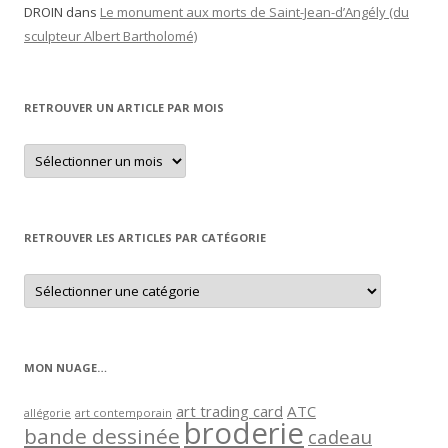
DROIN
dans
Le monument aux morts de Saint-Jean-d’Angély (du
sculpteur Albert Bartholomé)
RETROUVER UN ARTICLE PAR MOIS
Retrouver
un
article
par
mois
RETROUVER LES ARTICLES PAR CATÉGORIE
Retrouver
les
articles
par
catégorie
MON NUAGE…
art trading card
ATC
allégorie
art contemporain
broderie
bande dessinée
cadeau