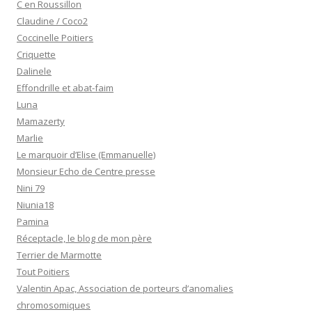
C en Roussillon
Claudine / Coco2
Coccinelle Poitiers
Criquette
Dalinele
Effondrille et abat-faim
Luna
Mamazerty
Marlie
Le marquoir d’Elise (Emmanuelle)
Monsieur Echo de Centre presse
Nini 79
Niunia18
Pamina
Réceptacle, le blog de mon père
Terrier de Marmotte
Tout Poitiers
Valentin Apac, Association de porteurs d’anomalies
chromosomiques