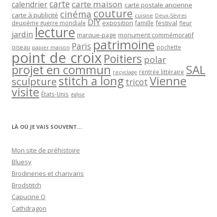
carte
carte maison
calendrier
carte postale ancienne
couture
cinéma
carte à publicité
cuisine
Deux-Sèvres
DIY
exposition
festival
famille
deuxième guerre mondiale
fleur
lecture
jardin
marque-page
monument commémoratif
patrimoine
Paris
oiseau
papier maison
pochette
point de croix
Poitiers
polar
projet en commun
SAL
rentrée littéraire
recyclage
stitch a long
Vienne
sculpture
tricot
visite
États-Unis
église
LÀ OÙ JE VAIS SOUVENT…
Mon site de préhistoire
Bluesy
Brodineries et charivaris
Brodstitch
Capucine O
Cathdragon