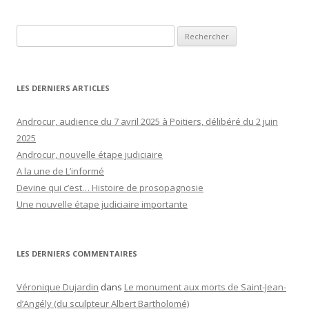
Rechercher :
LES DERNIERS ARTICLES
Androcur, audience du 7 avril 2025 à Poitiers, délibéré du 2 juin
2025
Androcur, nouvelle étape judiciaire
A la une de L’informé
Devine qui c’est… Histoire de prosopagnosie
Une nouvelle étape judiciaire importante
LES DERNIERS COMMENTAIRES
Véronique Dujardin
dans
Le monument aux morts de Saint-Jean-
d’Angély (du sculpteur Albert Bartholomé)