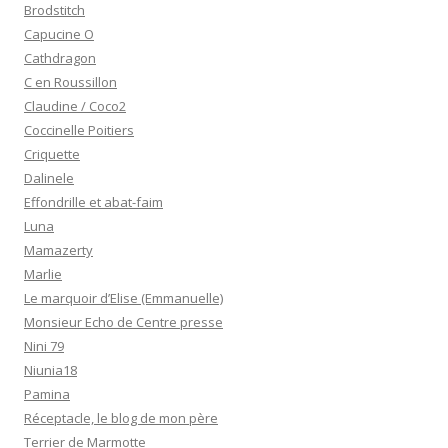
Brodstitch
Capucine O
Cathdragon
C en Roussillon
Claudine / Coco2
Coccinelle Poitiers
Criquette
Dalinele
Effondrille et abat-faim
Luna
Mamazerty
Marlie
Le marquoir d’Elise (Emmanuelle)
Monsieur Echo de Centre presse
Nini 79
Niunia18
Pamina
Réceptacle, le blog de mon père
Terrier de Marmotte