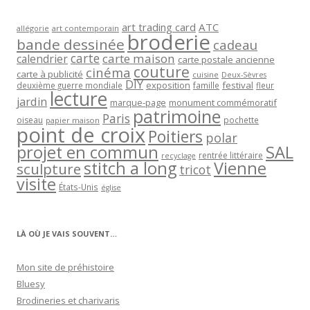
art trading card
ATC
allégorie
art contemporain
broderie
bande dessinée
cadeau
carte
carte maison
calendrier
carte postale ancienne
couture
cinéma
carte à publicité
cuisine
Deux-Sèvres
DIY
exposition
festival
famille
deuxième guerre mondiale
fleur
lecture
jardin
marque-page
monument commémoratif
patrimoine
Paris
oiseau
papier maison
pochette
point de croix
Poitiers
polar
projet en commun
SAL
rentrée littéraire
recyclage
stitch a long
Vienne
sculpture
tricot
visite
États-Unis
église
LÀ OÙ JE VAIS SOUVENT…
Mon site de préhistoire
Bluesy
Brodineries et charivaris