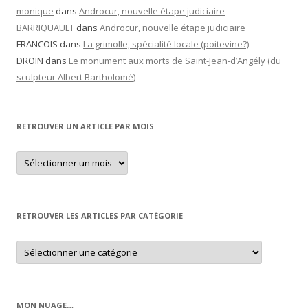
monique
dans
Androcur, nouvelle étape judiciaire
BARRIQUAULT
dans
Androcur, nouvelle étape judiciaire
FRANCOIS
dans
La grimolle, spécialité locale (poitevine?)
DROIN
dans
Le monument aux morts de Saint-Jean-d’Angély (du
sculpteur Albert Bartholomé)
RETROUVER UN ARTICLE PAR MOIS
Retrouver
un
article
par
mois
RETROUVER LES ARTICLES PAR CATÉGORIE
Retrouver
les
articles
par
catégorie
MON NUAGE…