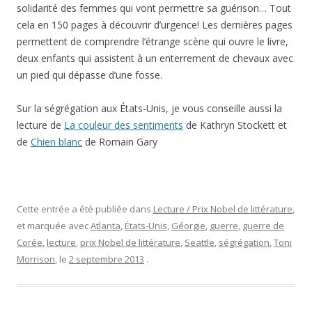
solidarité des femmes qui vont permettre sa guérison… Tout
cela en 150 pages à découvrir d’urgence! Les dernières pages
permettent de comprendre l’étrange scène qui ouvre le livre,
deux enfants qui assistent à un enterrement de chevaux avec
un pied qui dépasse d’une fosse.
Sur la ségrégation aux États-Unis, je vous conseille aussi la
lecture de
La couleur des sentiments
de Kathryn Stockett et
de
Chien blanc
de Romain Gary
Cette entrée a été publiée dans
Lecture / Prix Nobel de littérature
,
et marquée avec
Atlanta
,
États-Unis
,
Géorgie
,
guerre
,
guerre de
Corée
,
lecture
,
prix Nobel de littérature
,
Seattle
,
ségrégation
,
Toni
Morrison
, le
2 septembre 2013
.