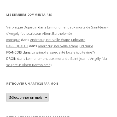
LES DERNIERS COMMENTAIRES
Véronique Dujardin
dans
Le monument aux morts de Saint-Jean-
d’Angély (du sculpteur Albert Bartholomé)
monique
dans
Androcur, nouvelle étape judiciaire
BARRIQUAULT
dans
Androcur, nouvelle étape judiciaire
FRANCOIS
dans
La grimolle, spécialité locale (poitevine?)
DROIN
dans
Le monument aux morts de Saint-Jean-d’Angély (du
sculpteur Albert Bartholomé)
RETROUVER UN ARTICLE PAR MOIS
Retrouver
un
article
par
mois