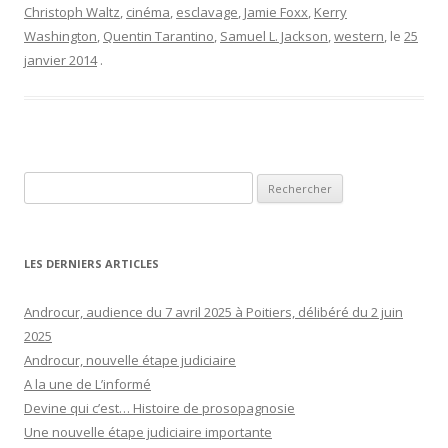
Christoph Waltz
,
cinéma
,
esclavage
,
Jamie Foxx
,
Kerry
Washington
,
Quentin Tarantino
,
Samuel L. Jackson
,
western
, le
25
janvier 2014
.
Rechercher :
LES DERNIERS ARTICLES
Androcur, audience du 7 avril 2025 à Poitiers, délibéré du 2 juin
2025
Androcur, nouvelle étape judiciaire
A la une de L’informé
Devine qui c’est… Histoire de prosopagnosie
Une nouvelle étape judiciaire importante