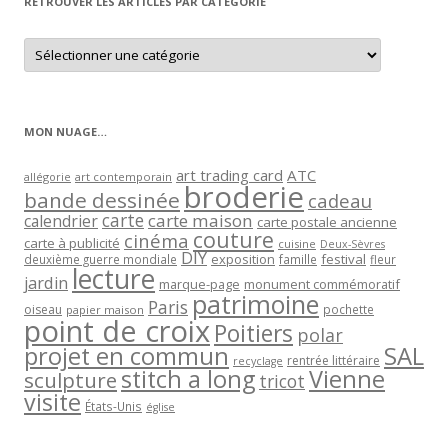
RETROUVER LES ARTICLES PAR CATÉGORIE
Retrouver
les
articles
par
catégorie
MON NUAGE…
art trading card
ATC
allégorie
art contemporain
broderie
bande dessinée
cadeau
carte
carte maison
calendrier
carte postale ancienne
couture
cinéma
carte à publicité
cuisine
Deux-Sèvres
DIY
exposition
festival
famille
deuxième guerre mondiale
fleur
lecture
jardin
marque-page
monument commémoratif
patrimoine
Paris
oiseau
papier maison
pochette
point de croix
Poitiers
polar
projet en commun
SAL
rentrée littéraire
recyclage
stitch a long
Vienne
sculpture
tricot
visite
États-Unis
église