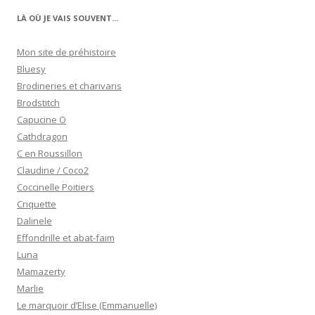
LÀ OÙ JE VAIS SOUVENT…
Mon site de préhistoire
Bluesy
Brodineries et charivaris
Brodstitch
Capucine O
Cathdragon
C en Roussillon
Claudine / Coco2
Coccinelle Poitiers
Criquette
Dalinele
Effondrille et abat-faim
Luna
Mamazerty
Marlie
Le marquoir d’Elise (Emmanuelle)