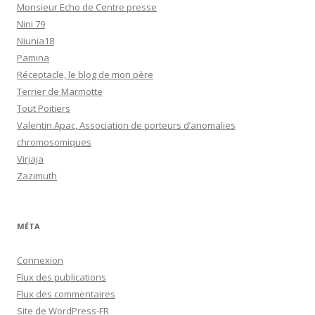
Monsieur Echo de Centre presse
Nini 79
Niunia18
Pamina
Réceptacle, le blog de mon père
Terrier de Marmotte
Tout Poitiers
Valentin Apac, Association de porteurs d’anomalies
chromosomiques
Virjaja
Zazimuth
MÉTA
Connexion
Flux des publications
Flux des commentaires
Site de WordPress-FR