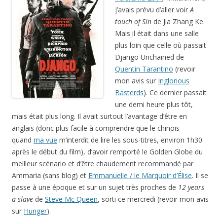
j’avais prévu d’aller voir
A
touch of Sin
de Jia Zhang Ke.
Mais il était dans une salle
plus loin que celle où passait
Django Unchained de
Quentin Tarantino
(revoir
mon avis sur
Inglorious
Basterds
). Ce dernier passait
une demi heure plus tôt,
mais était plus long. Il avait surtout l’avantage d’être en
anglais (donc plus facile à comprendre que le chinois
quand
ma vue
m’interdit de lire les sous-titres, environ 1h30
après le début du film), d’avoir remporté le Golden Globe du
meilleur scénario et d’être chaudement recommandé par
Ammaria (sans blog) et
Emmanuelle / le Marquoir d’Élise
. Il se
passe à une époque et sur un sujet très proches de
12 years
a slave
de
Steve Mc Queen
, sorti ce mercredi (revoir mon avis
sur
Hunger
).