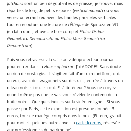
fatchairs
sont un peu dégoutantes de graisse, je trouve, mais
réparties le long de petits espaces (
vertical monad
) où vous
verrez un écran bleu avec des bandes parallèles verticales
tout en écoutant une lecture de
l’Éthique
de Spinoza en VO
(en latin donc, et avec le titre complet
Ethica Ordine
Geometrico Demonstrata ou Ethica More Geometrico
Demonstrata
).
Puis vous retraversez la salle au vidéoprojecteur tournant
pour entrer dans la
House of horror
. J’ai ADORÉ!!! Sans doute
un rien de nostalgie… Il s’agit en fait d’un train fantôme, oui,
un vrai, avec des wagonnets sur des rails, entrée à travers un
rideau noir et tout et tout. Et à l’intérieur ? Vous ne croyez
quand même pas que je vais vous révéler le contenu de la
boîte noire… Quelques indices sur la vidéo en ligne… Si vous
passez par Paris, cette exposition est presque donnée, 5
euros, tour de manège compris dans le prix ! (Et, euh, gratuit
pour moi et quelques autres avec la
carte Icomos
, réservée
aux professionnels du patrimoine).