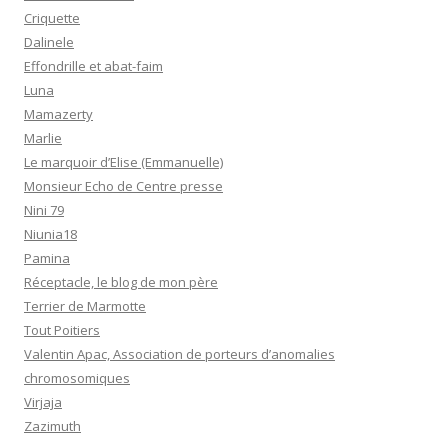
Criquette
Dalinele
Effondrille et abat-faim
Luna
Mamazerty
Marlie
Le marquoir d’Elise (Emmanuelle)
Monsieur Echo de Centre presse
Nini 79
Niunia18
Pamina
Réceptacle, le blog de mon père
Terrier de Marmotte
Tout Poitiers
Valentin Apac, Association de porteurs d’anomalies
chromosomiques
Virjaja
Zazimuth