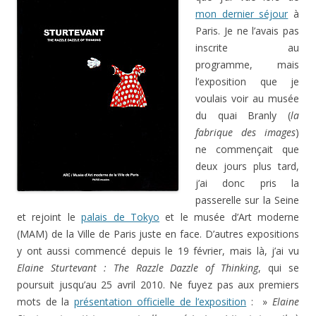
mon dernier séjour
à
Paris. Je ne l’avais pas
inscrite au
programme, mais
l’exposition que je
voulais voir au musée
du quai Branly (
la
fabrique des images
)
ne commençait que
deux jours plus tard,
j’ai donc pris la
passerelle sur la Seine
et rejoint le
palais de Tokyo
et le musée d’Art moderne
(MAM) de la Ville de Paris juste en face. D’autres expositions
y ont aussi commencé depuis le 19 février, mais là, j’ai vu
Elaine Sturtevant : The Razzle Dazzle of Thinking
, qui se
poursuit jusqu’au 25 avril 2010. Ne fuyez pas aux premiers
mots de la
présentation officielle de l’exposition
: »
Elaine