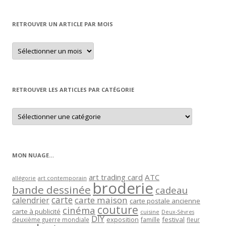
RETROUVER UN ARTICLE PAR MOIS
Retrouver
un
article
par
mois
RETROUVER LES ARTICLES PAR CATÉGORIE
Retrouver
les
articles
par
catégorie
MON NUAGE…
art trading card
ATC
allégorie
art contemporain
broderie
bande dessinée
cadeau
carte
carte maison
calendrier
carte postale ancienne
couture
cinéma
carte à publicité
cuisine
Deux-Sèvres
DIY
exposition
festival
famille
deuxième guerre mondiale
fleur