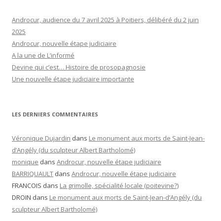
Androcur, audience du 7 avril 2025 à Poitiers, délibéré du 2 juin
2025
Androcur, nouvelle étape judiciaire
A la une de L’informé
Devine qui c’est… Histoire de prosopagnosie
Une nouvelle étape judiciaire importante
LES DERNIERS COMMENTAIRES
Véronique Dujardin
dans
Le monument aux morts de Saint-Jean-
d’Angély (du sculpteur Albert Bartholomé)
monique
dans
Androcur, nouvelle étape judiciaire
BARRIQUAULT
dans
Androcur, nouvelle étape judiciaire
FRANCOIS
dans
La grimolle, spécialité locale (poitevine?)
DROIN
dans
Le monument aux morts de Saint-Jean-d’Angély (du
sculpteur Albert Bartholomé)