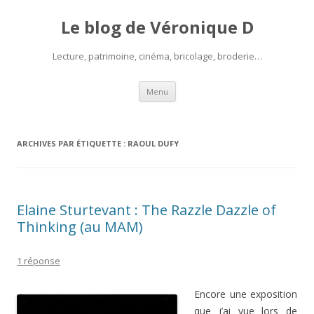
Le blog de Véronique D
Lecture, patrimoine, cinéma, bricolage, broderie…
Aller
Menu
au
contenu
ARCHIVES PAR ÉTIQUETTE :
RAOUL DUFY
Elaine Sturtevant : The Razzle Dazzle of
Thinking (au MAM)
1 réponse
Encore une exposition
que j’ai vue lors de