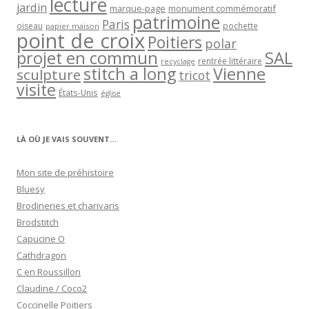
lecture
jardin
marque-page
monument commémoratif
patrimoine
Paris
oiseau
papier maison
pochette
point de croix
Poitiers
polar
projet en commun
SAL
rentrée littéraire
recyclage
stitch a long
Vienne
sculpture
tricot
visite
États-Unis
église
LÀ OÙ JE VAIS SOUVENT…
Mon site de préhistoire
Bluesy
Brodineries et charivaris
Brodstitch
Capucine O
Cathdragon
C en Roussillon
Claudine / Coco2
Coccinelle Poitiers