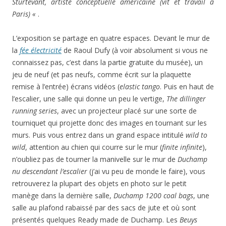
Sturtevant, artiste conceptuelle américaine (vit et travail à
Paris) «
.
L’exposition se partage en quatre espaces. Devant le mur de
la
fée électricité
de Raoul Dufy (à voir absolument si vous ne
connaissez pas, c’est dans la partie gratuite du musée), un
jeu de neuf (et pas neufs, comme écrit sur la plaquette
remise à l’entrée) écrans vidéos (
elastic tango
. Puis en haut de
l’escalier, une salle qui donne un peu le vertige,
The dillinger
running series
, avec un projecteur placé sur une sorte de
tourniquet qui projette donc des images en tournant sur les
murs. Puis vous entrez dans un grand espace intitulé
wild to
wild
, attention au chien qui courre sur le mur (
finite infinite
),
n’oubliez pas de tourner la manivelle sur le mur de
Duchamp
nu descendant l’escalier
(j’ai vu peu de monde le faire), vous
retrouverez la plupart des objets en photo sur le petit
manège dans la dernière salle,
Duchamp 1200 coal bags
, une
salle au plafond rabaissé par des sacs de jute et où sont
présentés quelques Ready made de Duchamp. Les
Beuys