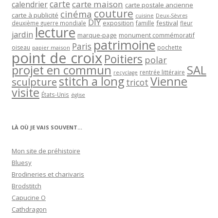
carte
carte maison
calendrier
carte postale ancienne
couture
cinéma
carte à publicité
cuisine
Deux-Sèvres
DIY
exposition
festival
famille
deuxième guerre mondiale
fleur
lecture
jardin
marque-page
monument commémoratif
patrimoine
Paris
oiseau
papier maison
pochette
point de croix
Poitiers
polar
projet en commun
SAL
rentrée littéraire
recyclage
stitch a long
Vienne
sculpture
tricot
visite
États-Unis
église
LÀ OÙ JE VAIS SOUVENT…
Mon site de préhistoire
Bluesy
Brodineries et charivaris
Brodstitch
Capucine O
Cathdragon