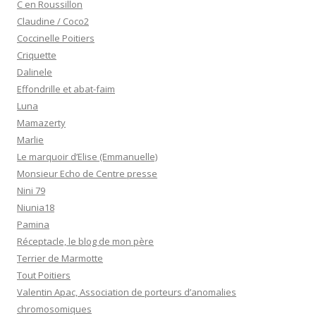
C en Roussillon
Claudine / Coco2
Coccinelle Poitiers
Criquette
Dalinele
Effondrille et abat-faim
Luna
Mamazerty
Marlie
Le marquoir d’Elise (Emmanuelle)
Monsieur Echo de Centre presse
Nini 79
Niunia18
Pamina
Réceptacle, le blog de mon père
Terrier de Marmotte
Tout Poitiers
Valentin Apac, Association de porteurs d’anomalies
chromosomiques