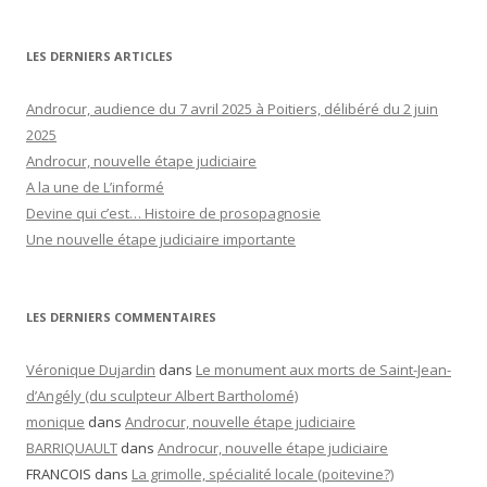
LES DERNIERS ARTICLES
Androcur, audience du 7 avril 2025 à Poitiers, délibéré du 2 juin
2025
Androcur, nouvelle étape judiciaire
A la une de L’informé
Devine qui c’est… Histoire de prosopagnosie
Une nouvelle étape judiciaire importante
LES DERNIERS COMMENTAIRES
Véronique Dujardin
dans
Le monument aux morts de Saint-Jean-
d’Angély (du sculpteur Albert Bartholomé)
monique
dans
Androcur, nouvelle étape judiciaire
BARRIQUAULT
dans
Androcur, nouvelle étape judiciaire
FRANCOIS
dans
La grimolle, spécialité locale (poitevine?)