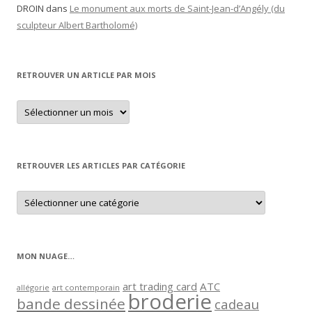
DROIN
dans
Le monument aux morts de Saint-Jean-d’Angély (du
sculpteur Albert Bartholomé)
RETROUVER UN ARTICLE PAR MOIS
Retrouver
un
article
par
mois
RETROUVER LES ARTICLES PAR CATÉGORIE
Retrouver
les
articles
par
catégorie
MON NUAGE…
art trading card
ATC
allégorie
art contemporain
broderie
bande dessinée
cadeau