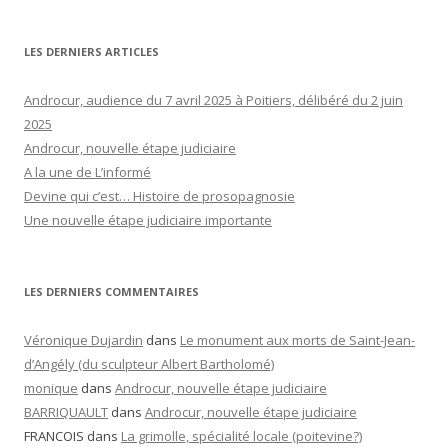
LES DERNIERS ARTICLES
Androcur, audience du 7 avril 2025 à Poitiers, délibéré du 2 juin
2025
Androcur, nouvelle étape judiciaire
A la une de L’informé
Devine qui c’est… Histoire de prosopagnosie
Une nouvelle étape judiciaire importante
LES DERNIERS COMMENTAIRES
Véronique Dujardin
dans
Le monument aux morts de Saint-Jean-
d’Angély (du sculpteur Albert Bartholomé)
monique
dans
Androcur, nouvelle étape judiciaire
BARRIQUAULT
dans
Androcur, nouvelle étape judiciaire
FRANCOIS
dans
La grimolle, spécialité locale (poitevine?)