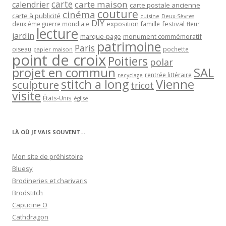
carte
carte maison
calendrier
carte postale ancienne
couture
cinéma
carte à publicité
cuisine
Deux-Sèvres
DIY
exposition
festival
famille
deuxième guerre mondiale
fleur
lecture
jardin
marque-page
monument commémoratif
patrimoine
Paris
oiseau
papier maison
pochette
point de croix
Poitiers
polar
projet en commun
SAL
rentrée littéraire
recyclage
stitch a long
Vienne
sculpture
tricot
visite
États-Unis
église
LÀ OÙ JE VAIS SOUVENT…
Mon site de préhistoire
Bluesy
Brodineries et charivaris
Brodstitch
Capucine O
Cathdragon