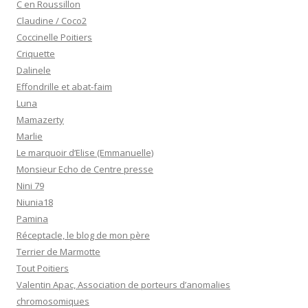
C en Roussillon
Claudine / Coco2
Coccinelle Poitiers
Criquette
Dalinele
Effondrille et abat-faim
Luna
Mamazerty
Marlie
Le marquoir d’Elise (Emmanuelle)
Monsieur Echo de Centre presse
Nini 79
Niunia18
Pamina
Réceptacle, le blog de mon père
Terrier de Marmotte
Tout Poitiers
Valentin Apac, Association de porteurs d’anomalies
chromosomiques