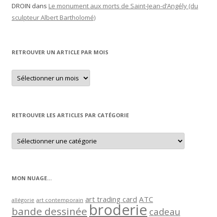
DROIN
dans
Le monument aux morts de Saint-Jean-d’Angély (du
sculpteur Albert Bartholomé)
RETROUVER UN ARTICLE PAR MOIS
Retrouver
un
article
par
mois
RETROUVER LES ARTICLES PAR CATÉGORIE
Retrouver
les
articles
par
catégorie
MON NUAGE…
art trading card
ATC
allégorie
art contemporain
broderie
bande dessinée
cadeau