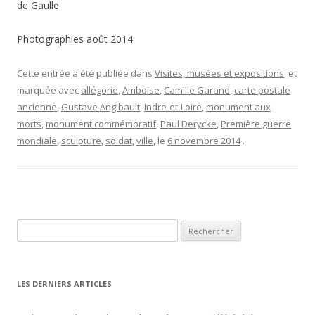
de Gaulle.
Photographies août 2014
Cette entrée a été publiée dans
Visites, musées et expositions
, et
marquée avec
allégorie
,
Amboise
,
Camille Garand
,
carte postale
ancienne
,
Gustave Angibault
,
Indre-et-Loire
,
monument aux
morts
,
monument commémoratif
,
Paul Derycke
,
Première guerre
mondiale
,
sculpture
,
soldat
,
ville
, le
6 novembre 2014
.
Rechercher :
LES DERNIERS ARTICLES