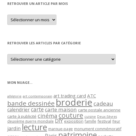
RETROUVER UN ARTICLE PAR MOIS
Retrouver
un
article
par
mois
RETROUVER LES ARTICLES PAR CATÉGORIE
Retrouver
les
articles
par
catégorie
MON NUAGE…
art trading card
ATC
allégorie
art contemporain
broderie
bande dessinée
cadeau
carte
carte maison
calendrier
carte postale ancienne
couture
cinéma
carte à publicité
cuisine
Deux-Sèvres
DIY
exposition
festival
famille
deuxième guerre mondiale
fleur
lecture
jardin
marque-page
monument commémoratif
patrimoine
Paris