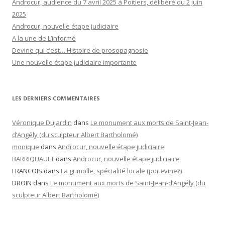
Androcur, audience du 7 avril 2025 à Poitiers, délibéré du 2 juin
2025
Androcur, nouvelle étape judiciaire
A la une de L’informé
Devine qui c’est… Histoire de prosopagnosie
Une nouvelle étape judiciaire importante
LES DERNIERS COMMENTAIRES
Véronique Dujardin
dans
Le monument aux morts de Saint-Jean-
d’Angély (du sculpteur Albert Bartholomé)
monique
dans
Androcur, nouvelle étape judiciaire
BARRIQUAULT
dans
Androcur, nouvelle étape judiciaire
FRANCOIS
dans
La grimolle, spécialité locale (poitevine?)
DROIN
dans
Le monument aux morts de Saint-Jean-d’Angély (du
sculpteur Albert Bartholomé)