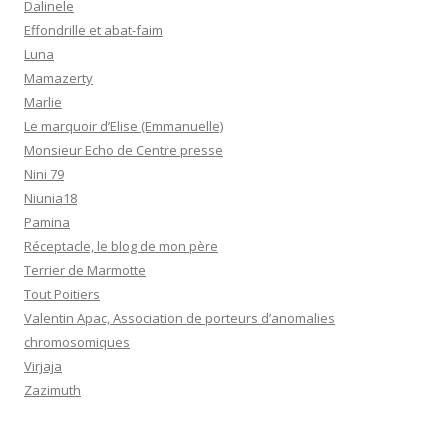
Dalinele
Effondrille et abat-faim
Luna
Mamazerty
Marlie
Le marquoir d’Elise (Emmanuelle)
Monsieur Echo de Centre presse
Nini 79
Niunia18
Pamina
Réceptacle, le blog de mon père
Terrier de Marmotte
Tout Poitiers
Valentin Apac, Association de porteurs d’anomalies
chromosomiques
Virjaja
Zazimuth