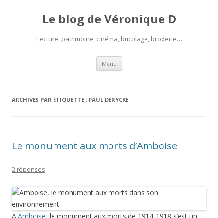
Le blog de Véronique D
Lecture, patrimoine, cinéma, bricolage, broderie…
Aller
Menu
au
contenu
ARCHIVES PAR ÉTIQUETTE :
PAUL DERYCKE
Le monument aux morts d’Amboise
2 réponses
A
Amboise
, le monument aux morts de 1914-1918 s’est un