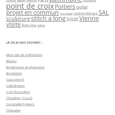
oiseau
papier maison
pochette
point de croix
Poitiers
polar
projet en commun
SAL
rentrée littéraire
recyclage
stitch a long
Vienne
sculpture
tricot
visite
États-Unis
église
LÀ OÙ JE VAIS SOUVENT…
Mon site de préhistoire
Bluesy
Brodineries et charivaris
Brodstitch
Capucine O
Cathdragon
C en Roussillon
Claudine / Coco2
Coccinelle Poitiers
Criquette