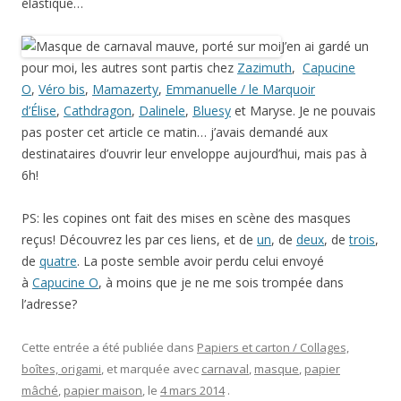
élastique…
J’en ai gardé un
pour moi, les autres sont partis chez
Zazimuth
,
Capucine
O
,
Véro bis
,
Mamazerty
,
Emmanuelle / le Marquoir
d’Élise
,
Cathdragon
,
Dalinele
,
Bluesy
et Maryse. Je ne pouvais
pas poster cet article ce matin… j’avais demandé aux
destinataires d’ouvrir leur enveloppe aujourd’hui, mais pas à
6h!
PS: les copines ont fait des mises en scène des masques
reçus! Découvrez les par ces liens, et de
un
, de
deux
, de
trois
,
de
quatre
. La poste semble avoir perdu celui envoyé
à
Capucine O
, à moins que je ne me sois trompée dans
l’adresse?
Cette entrée a été publiée dans
Papiers et carton / Collages,
boîtes, origami
, et marquée avec
carnaval
,
masque
,
papier
mâché
,
papier maison
, le
4 mars 2014
.