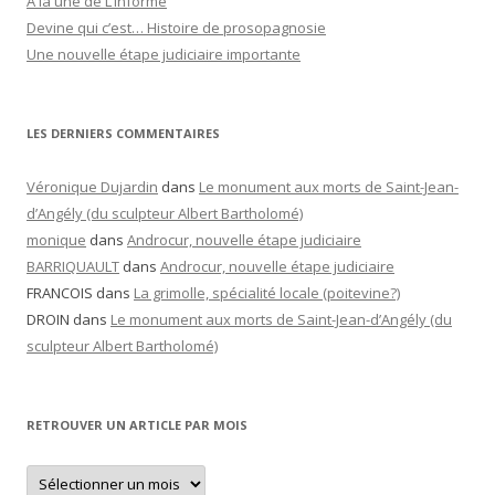
A la une de L’informé
Devine qui c’est… Histoire de prosopagnosie
Une nouvelle étape judiciaire importante
LES DERNIERS COMMENTAIRES
Véronique Dujardin
dans
Le monument aux morts de Saint-Jean-
d’Angély (du sculpteur Albert Bartholomé)
monique
dans
Androcur, nouvelle étape judiciaire
BARRIQUAULT
dans
Androcur, nouvelle étape judiciaire
FRANCOIS
dans
La grimolle, spécialité locale (poitevine?)
DROIN
dans
Le monument aux morts de Saint-Jean-d’Angély (du
sculpteur Albert Bartholomé)
RETROUVER UN ARTICLE PAR MOIS
Retrouver
un