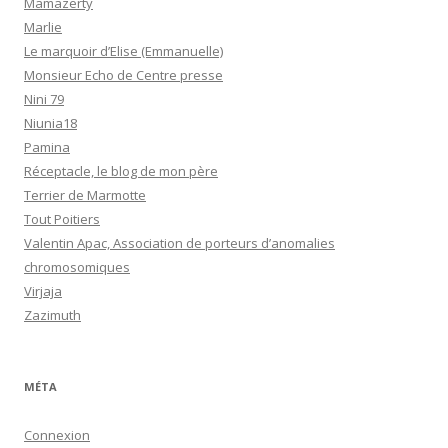
Mamazerty
Marlie
Le marquoir d’Elise (Emmanuelle)
Monsieur Echo de Centre presse
Nini 79
Niunia18
Pamina
Réceptacle, le blog de mon père
Terrier de Marmotte
Tout Poitiers
Valentin Apac, Association de porteurs d’anomalies
chromosomiques
Virjaja
Zazimuth
MÉTA
Connexion