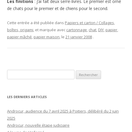
Les finitions
: j’ai fait deux serre-livres. Le premier est orné
de chats pour le premier et de chiens pour le second.
Cette entrée a été publiée dans
Papiers et carton / Collages,
boîtes, origami
, et marquée avec
cartonnage
,
chat
,
DIY
,
papier
,
papier mâché
,
papier maison
, le
21 janvier 2008
.
Rechercher :
LES DERNIERS ARTICLES
Androcur, audience du 7 avril 2025 à Poitiers, délibéré du 2 juin
2025
Androcur, nouvelle étape judiciaire