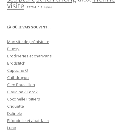
visite
États-Unis
église
LÀ OÙ JE VAIS SOUVENT…
Mon site de préhistoire
Bluesy
Brodineries et charivaris
Brodstitch
Capucine O
Cathdragon
C en Roussillon
Claudine / Coco2
Coccinelle Poitiers
Criquette
Dalinele
Effondrille et abat-faim
Luna