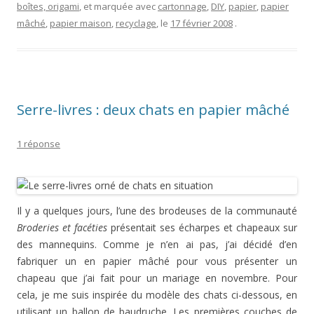
boîtes, origami
, et marquée avec
cartonnage
,
DIY
,
papier
,
papier
mâché
,
papier maison
,
recyclage
, le
17 février 2008
.
Serre-livres : deux chats en papier mâché
1 réponse
Il y a quelques jours, l’une des brodeuses de la communauté
Broderies et facéties
présentait ses écharpes et chapeaux sur
des mannequins. Comme je n’en ai pas, j’ai décidé d’en
fabriquer un en papier mâché pour vous présenter un
chapeau que j’ai fait pour un mariage en novembre. Pour
cela, je me suis inspirée du modèle des chats ci-dessous, en
utilisant un ballon de baudruche. Les premières couches de