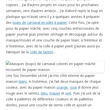
copines… J’ai d’autres projets en cours pour les prochaines
semaines, vers d’autres ami(e)s… J’ai d’abord repris le loup en
plastique qui m’avait servi il y a quelques années à préparer
des
loups de carnaval en pâte à papier
. Cette fois, j’ai opté
pour du papier mâché, avec cinq couches entrecroisées de
papier journal (puis premier séchage et découpage autour du
masque/moule) et une couche de papier blanc à l’intérieur et
à l’extérieur, avec de la colle à papier peint (j’aurais aussi pu
fabriquer de la
colle de farine
)…
Une fois l’ensemble séché j’ai mis côté interne du papier
maison
blanc
. A l’extérieur, j’ai fait deux masques de chaque
couleur, avec du papier maison
orange
,
rose
(il donne plus
rouge avec le vernis),
bleu
,
mauve
et
vert
. Puis j’ai usé de la
colle à paillettes de différentes couleurs et de paillettes
dorées, passé une couche de vernis colle et ajouté un