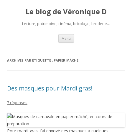
Le blog de Véronique D
Lecture, patrimoine, cinéma, bricolage, broderie…
Aller
Menu
au
contenu
ARCHIVES PAR ÉTIQUETTE :
PAPIER MÂCHÉ
Des masques pour Mardi gras!
7 réponses
Pour mardi gras, j’ai envoyé des masques à quelques