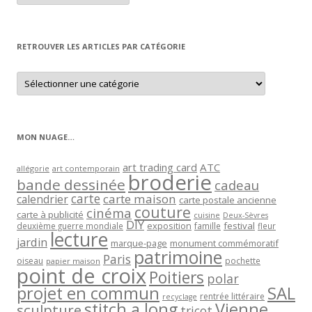
article
par
mois
RETROUVER LES ARTICLES PAR CATÉGORIE
Retrouver
les
articles
par
catégorie
MON NUAGE…
art trading card
ATC
allégorie
art contemporain
broderie
bande dessinée
cadeau
carte
carte maison
calendrier
carte postale ancienne
couture
cinéma
carte à publicité
cuisine
Deux-Sèvres
DIY
exposition
festival
famille
deuxième guerre mondiale
fleur
lecture
jardin
marque-page
monument commémoratif
patrimoine
Paris
oiseau
papier maison
pochette
point de croix
Poitiers
polar
projet en commun
SAL
rentrée littéraire
recyclage
stitch a long
Vienne
sculpture
tricot