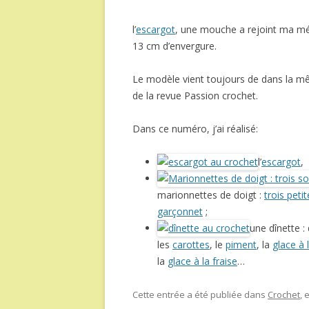
l’
escargot
, une mouche a rejoint ma m
13 cm d’envergure.
Le modèle vient toujours de dans la 
de la revue Passion crochet.
Dans ce numéro, j’ai réalisé:
l’
escargot
,
marionnettes de doigt :
trois peti
garçonnet
;
une dînette :
les
carottes
, le
piment
, la
glace à 
la
glace à la fraise
…
Cette entrée a été publiée dans
Crochet
,