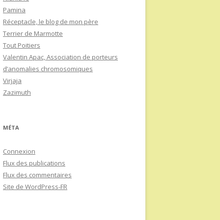
Pamina
Réceptacle, le blog de mon père
Terrier de Marmotte
Tout Poitiers
Valentin Apac, Association de porteurs
d’anomalies chromosomiques
Virjaja
Zazimuth
MÉTA
Connexion
Flux des publications
Flux des commentaires
Site de WordPress-FR