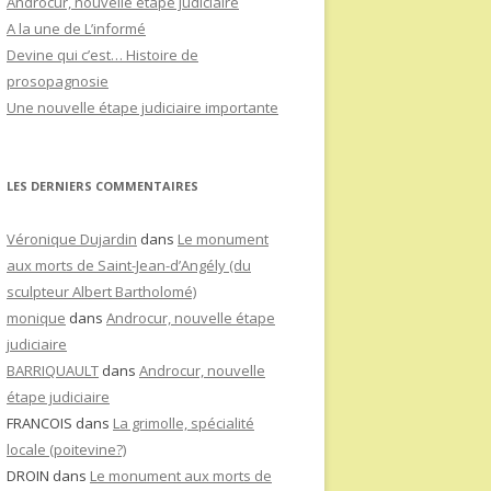
Androcur, nouvelle étape judiciaire
A la une de L’informé
Devine qui c’est… Histoire de
prosopagnosie
Une nouvelle étape judiciaire importante
LES DERNIERS COMMENTAIRES
Véronique Dujardin
dans
Le monument
aux morts de Saint-Jean-d’Angély (du
sculpteur Albert Bartholomé)
monique
dans
Androcur, nouvelle étape
judiciaire
BARRIQUAULT
dans
Androcur, nouvelle
étape judiciaire
FRANCOIS
dans
La grimolle, spécialité
locale (poitevine?)
DROIN
dans
Le monument aux morts de