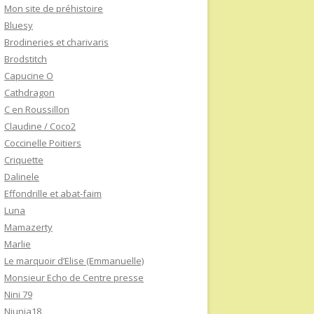
Mon site de préhistoire
Bluesy
Brodineries et charivaris
Brodstitch
Capucine O
Cathdragon
C en Roussillon
Claudine / Coco2
Coccinelle Poitiers
Criquette
Dalinele
Effondrille et abat-faim
Luna
Mamazerty
Marlie
Le marquoir d’Elise (Emmanuelle)
Monsieur Echo de Centre presse
Nini 79
Niunia18