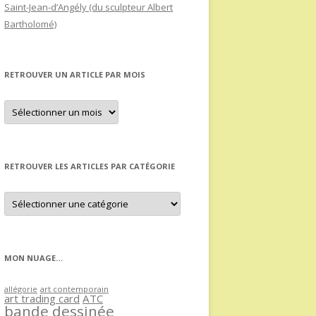
Saint-Jean-d’Angély (du sculpteur Albert
Bartholomé)
RETROUVER UN ARTICLE PAR MOIS
Retrouver
un
article
par
mois
RETROUVER LES ARTICLES PAR CATÉGORIE
Retrouver
les
articles
par
catégorie
MON NUAGE…
allégorie
art contemporain
art trading card
ATC
bande dessinée