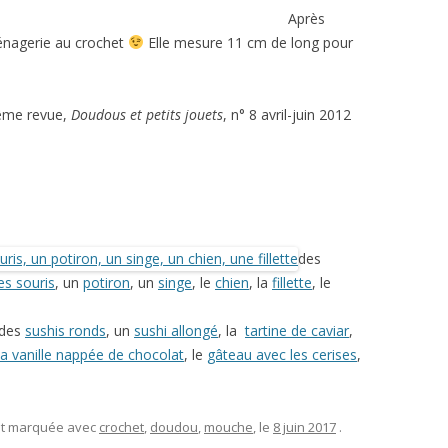
Après
énagerie au crochet
Elle mesure 11 cm de long pour
même revue,
Doudous et petits jouets
, n° 8 avril-juin 2012
des
tes souris
, un
potiron
, un
singe
, le
chien
, la
fillette
, le
 des
sushis ronds
, un
sushi allongé
, la
tartine de caviar
,
la vanille nappée de chocolat
, le
gâteau avec les cerises
,
 et marquée avec
crochet
,
doudou
,
mouche
, le
8 juin 2017
.