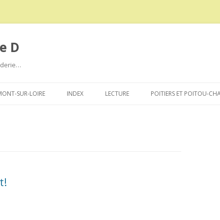
e D
roderie…
Aller
au
ONT-SUR-LOIRE
INDEX
LECTURE
POITIERS ET POITOU-CH
contenu
t!