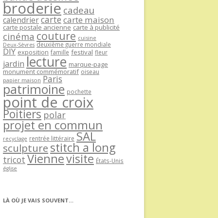
broderie
cadeau
carte
carte maison
calendrier
carte postale ancienne
carte à publicité
couture
cinéma
cuisine
deuxième guerre mondiale
Deux-Sèvres
DIY
exposition
festival
famille
fleur
lecture
jardin
marque-page
monument commémoratif
oiseau
Paris
papier maison
patrimoine
pochette
point de croix
Poitiers
polar
projet en commun
SAL
rentrée littéraire
recyclage
stitch a long
sculpture
Vienne
visite
tricot
États-Unis
église
LÀ OÙ JE VAIS SOUVENT…