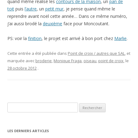
quand même réalisé les
contours de la maison
, un
pan de
toit
puis
l’autre
, un
petit mur
, je pense quand même le
reprendre avant noël cette année… Dans ce même numéro,
j’ai aussi brodé la
deuxième
face pour Moncoutant.
PS: voir la
finition
, le projet est arrivé à bon port chez
Marlie
.
Cette entrée a été publiée dans
Point de croix / autres que SAL
, et
marquée avec
broderie
,
Monique Fraga
,
oiseau
,
point de croix
, le
28 octobre 2012
.
Rechercher :
LES DERNIERS ARTICLES