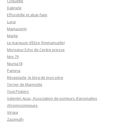
Criquette
Dalinele
Effondrille et abat-faim
Luna
Mamazerty
Marlie
Le marquoir d’Elise (Emmanuelle)
Monsieur Echo de Centre presse
Nini 79
Niunia18
Pamina
Réceptacle, le blog de mon père
Terrier de Marmotte
Tout Poitiers
Valentin Apac, Association de porteurs d’anomalies
chromosomiques
Virjaja
Zazimuth