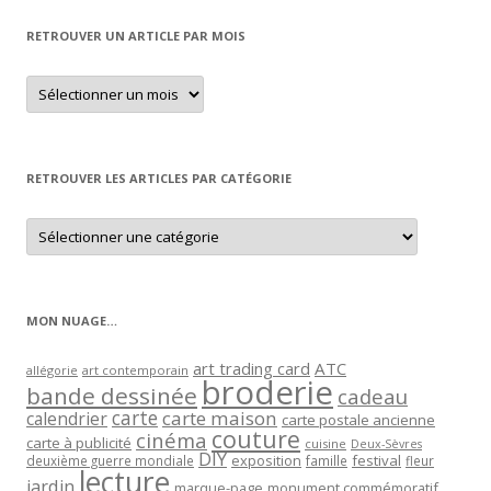
RETROUVER UN ARTICLE PAR MOIS
Retrouver
un
article
par
mois
RETROUVER LES ARTICLES PAR CATÉGORIE
Retrouver
les
articles
par
catégorie
MON NUAGE…
art trading card
ATC
allégorie
art contemporain
broderie
bande dessinée
cadeau
carte
carte maison
calendrier
carte postale ancienne
couture
cinéma
carte à publicité
cuisine
Deux-Sèvres
DIY
exposition
festival
famille
deuxième guerre mondiale
fleur
lecture
jardin
marque-page
monument commémoratif