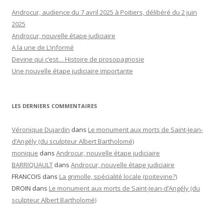
Androcur, audience du 7 avril 2025 à Poitiers, délibéré du 2 juin
2025
Androcur, nouvelle étape judiciaire
A la une de L’informé
Devine qui c’est… Histoire de prosopagnosie
Une nouvelle étape judiciaire importante
LES DERNIERS COMMENTAIRES
Véronique Dujardin
dans
Le monument aux morts de Saint-Jean-
d’Angély (du sculpteur Albert Bartholomé)
monique
dans
Androcur, nouvelle étape judiciaire
BARRIQUAULT
dans
Androcur, nouvelle étape judiciaire
FRANCOIS
dans
La grimolle, spécialité locale (poitevine?)
DROIN
dans
Le monument aux morts de Saint-Jean-d’Angély (du
sculpteur Albert Bartholomé)