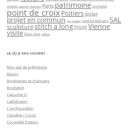
patrimoine
Paris
oiseau
papier maison
pochette
point de croix
Poitiers
polar
projet en commun
SAL
rentrée littéraire
recyclage
stitch a long
Vienne
sculpture
tricot
visite
États-Unis
église
LÀ OÙ JE VAIS SOUVENT…
Mon site de préhistoire
Bluesy
Brodineries et charivaris
Brodstitch
Capucine O
Cathdragon
C en Roussillon
Claudine / Coco2
Coccinelle Poitiers