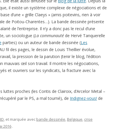
Elle était aussi diffusée sur le
blog de la lutte
. Depuis la
ique, il existe un système complexe de négociations et de
base d’une « grille Claeys » (amis poitevins, rien à voir
onale de Poitou-Charentes…). La bande dessinée présente
salarié de l’entreprise. Il n’y a donc pas le recul d’une
te, un sociologue (
La communauté
de Hervé Tanquerelle
e
parties) ou un auteur de bande dessinée (
Les
U fil des pages, le dessin de Louis Theillier évolue,
vail, la pression de la parution (tenir le blog, l’édition
n mauvais œil son travail. Il montre les négociations,
és et ouvriers sur les syndicats, la fracture avec la
es luttes proches (les Contis de Clairoix, d’Arcelor Metal –
 récupéré par le PS, a mal tourné), de
Indignez-vous!
de
 BD
, et marquée avec
bande dessinée
,
Belgique
,
crise
ai 2016
.