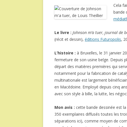
Cela fa
bande d
médiat
Le livre :
Johnson m’a tuer, journal de b
(récit et dessin),
éditions Futuropolis
, 2
L’histoire :
à Bruxelles, le 31 janvier 
fermeture de son usine belge. Depuis pl
départ des matières premières qui serven
notamment pour la fabrication de catal
multinationale est largement bénéficiaire,
en Macédoine. Employé depuis cinq ans d
avec son style à bille, la lutte, les né
Mon avis :
cette bande dessinée est la
350 exemplaires diffusés toutes les tro
séparations ici), comme moyen de commu