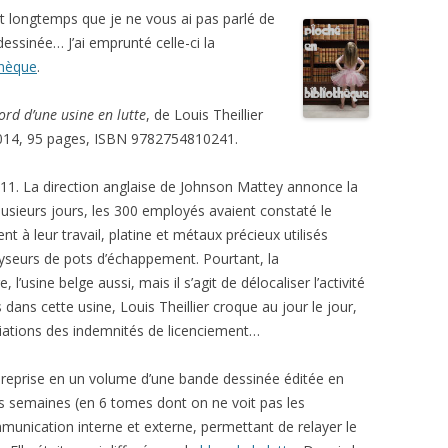
it longtemps que je ne vous ai pas parlé de
essinée… J’ai emprunté celle-ci la
hèque
.
ord d’une usine en lutte
, de Louis Theillier
014, 95 pages, ISBN 9782754810241.
2011. La direction anglaise de Johnson Mattey annonce la
usieurs jours, les 300 employés avaient constaté le
t à leur travail, platine et métaux précieux utilisés
yseurs de pots d’échappement. Pourtant, la
 l’usine belge aussi, mais il s’agit de délocaliser l’activité
ans cette usine, Louis Theillier croque au jour le jour,
gociations des indemnités de licenciement…
 reprise en un volume d’une bande dessinée éditée en
is semaines (en 6 tomes dont on ne voit pas les
nication interne et externe, permettant de relayer le