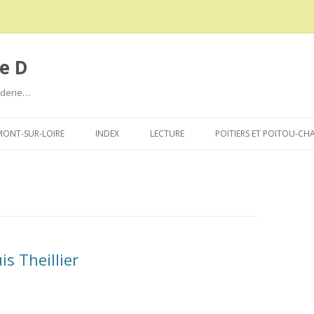
e D
roderie…
Aller
au
ONT-SUR-LOIRE
INDEX
LECTURE
POITIERS ET POITOU-CH
contenu
s Theillier