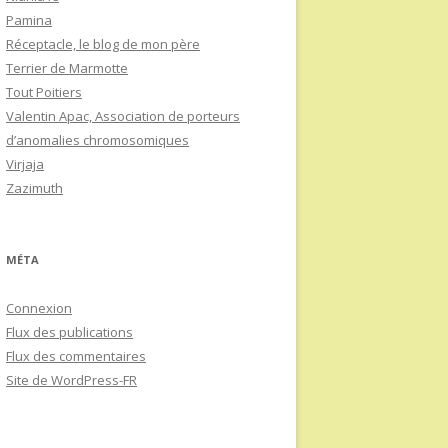
Pamina
Réceptacle, le blog de mon père
Terrier de Marmotte
Tout Poitiers
Valentin Apac, Association de porteurs
d’anomalies chromosomiques
Virjaja
Zazimuth
MÉTA
Connexion
Flux des publications
Flux des commentaires
Site de WordPress-FR