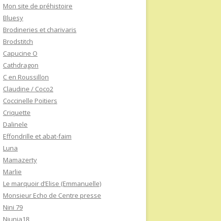
Mon site de préhistoire
Bluesy
Brodineries et charivaris
Brodstitch
Capucine O
Cathdragon
C en Roussillon
Claudine / Coco2
Coccinelle Poitiers
Criquette
Dalinele
Effondrille et abat-faim
Luna
Mamazerty
Marlie
Le marquoir d’Elise (Emmanuelle)
Monsieur Echo de Centre presse
Nini 79
Niunia18