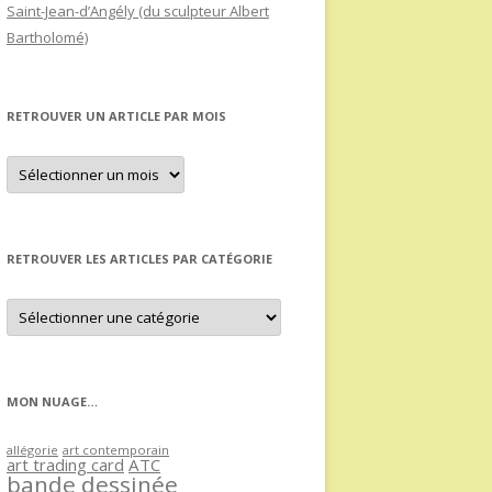
Saint-Jean-d’Angély (du sculpteur Albert
Bartholomé)
RETROUVER UN ARTICLE PAR MOIS
Retrouver
un
article
par
mois
RETROUVER LES ARTICLES PAR CATÉGORIE
Retrouver
les
articles
par
catégorie
MON NUAGE…
allégorie
art contemporain
art trading card
ATC
bande dessinée