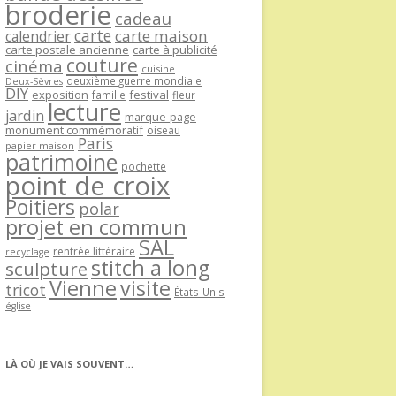
broderie
cadeau
carte
carte maison
calendrier
carte postale ancienne
carte à publicité
couture
cinéma
cuisine
deuxième guerre mondiale
Deux-Sèvres
DIY
exposition
festival
famille
fleur
lecture
jardin
marque-page
monument commémoratif
oiseau
Paris
papier maison
patrimoine
pochette
point de croix
Poitiers
polar
projet en commun
SAL
rentrée littéraire
recyclage
stitch a long
sculpture
Vienne
visite
tricot
États-Unis
église
LÀ OÙ JE VAIS SOUVENT…