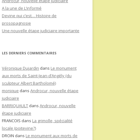
Androcur, nouvelle étape judiciaire
A la une de L’informé
Devine qui c’est… Histoire de
prosopagnosie
Une nouvelle étape judiciaire importante
LES DERNIERS COMMENTAIRES
Véronique Dujardin
dans
Le monument
aux morts de Saint-Jean-d’Angély (du
sculpteur Albert Bartholomé)
monique
dans
Androcur, nouvelle étape
judiciaire
BARRIQUAULT
dans
Androcur, nouvelle
étape judiciaire
FRANCOIS
dans
La grimolle, spécialité
locale (poitevine?)
DROIN
dans
Le monument aux morts de