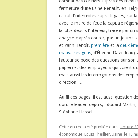
combat des ouvriers auprès des médias. 
fermeture d’une usine Renault, en Belg
calcul d’indemnités supra-légales, sur la 
avec le maire de feue la capitale régi
la lutte depuis l’intérieur, tracée par un 
analyse « après coup », par un journalis
et Yann Benoît,
première
et la
deuxièm
mauvaises gens
, d’Étienne Davodeau). A
l’auteur se pose des questions sur son tra
papier) et des employeurs qui voient d’u
mais aussi les interrogations des employ
direction, …
Au fil des pages, il est aussi question d
dont le leader, depuis, Édouard Martin,
Stéphane Hessel.
Cette entrée a été publiée dans
Lecture /
économique
,
Louis Theillier
,
usine
, le
13 m