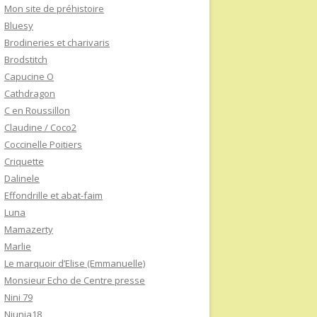
Mon site de préhistoire
Bluesy
Brodineries et charivaris
Brodstitch
Capucine O
Cathdragon
C en Roussillon
Claudine / Coco2
Coccinelle Poitiers
Criquette
Dalinele
Effondrille et abat-faim
Luna
Mamazerty
Marlie
Le marquoir d’Elise (Emmanuelle)
Monsieur Echo de Centre presse
Nini 79
Niunia18