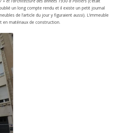
7 » et l’architecture des années 1930 à Poitiers
(c’était
ublié un long compte rendu et il existe un petit journal
eubles de l’article du jour y figuraient aussi). L’immeuble
nt en matériaux de construction.