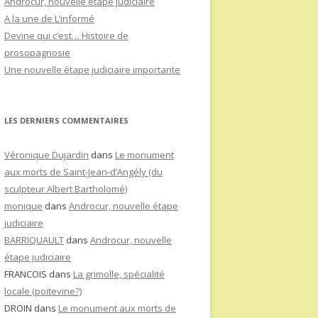
Androcur, nouvelle étape judiciaire
A la une de L’informé
Devine qui c’est… Histoire de
prosopagnosie
Une nouvelle étape judiciaire importante
LES DERNIERS COMMENTAIRES
Véronique Dujardin
dans
Le monument
aux morts de Saint-Jean-d’Angély (du
sculpteur Albert Bartholomé)
monique
dans
Androcur, nouvelle étape
judiciaire
BARRIQUAULT
dans
Androcur, nouvelle
étape judiciaire
FRANCOIS
dans
La grimolle, spécialité
locale (poitevine?)
DROIN
dans
Le monument aux morts de