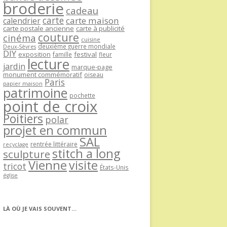
broderie
cadeau
carte
carte maison
calendrier
carte postale ancienne
carte à publicité
couture
cinéma
cuisine
deuxième guerre mondiale
Deux-Sèvres
DIY
exposition
festival
famille
fleur
lecture
jardin
marque-page
monument commémoratif
oiseau
Paris
papier maison
patrimoine
pochette
point de croix
Poitiers
polar
projet en commun
SAL
rentrée littéraire
recyclage
stitch a long
sculpture
Vienne
visite
tricot
États-Unis
église
LÀ OÙ JE VAIS SOUVENT…