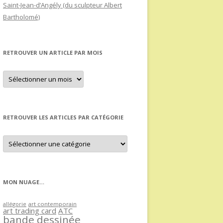
Saint-Jean-d’Angély (du sculpteur Albert
Bartholomé)
RETROUVER UN ARTICLE PAR MOIS
Retrouver
un
article
par
mois
RETROUVER LES ARTICLES PAR CATÉGORIE
Retrouver
les
articles
par
catégorie
MON NUAGE…
allégorie
art contemporain
art trading card
ATC
bande dessinée