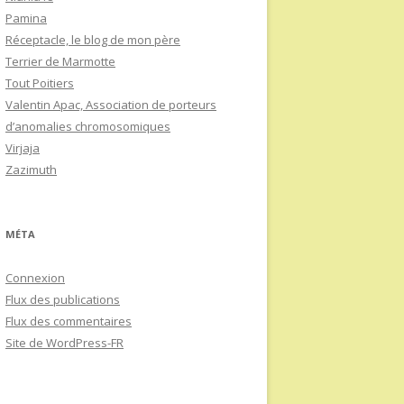
Pamina
Réceptacle, le blog de mon père
Terrier de Marmotte
Tout Poitiers
Valentin Apac, Association de porteurs
d’anomalies chromosomiques
Virjaja
Zazimuth
MÉTA
Connexion
Flux des publications
Flux des commentaires
Site de WordPress-FR