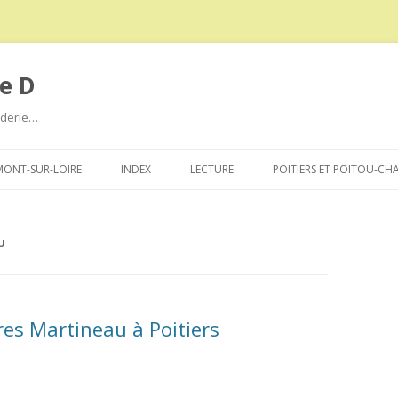
e D
roderie…
Aller
au
ONT-SUR-LOIRE
INDEX
LECTURE
POITIERS ET POITOU-CH
contenu
U
res Martineau à Poitiers