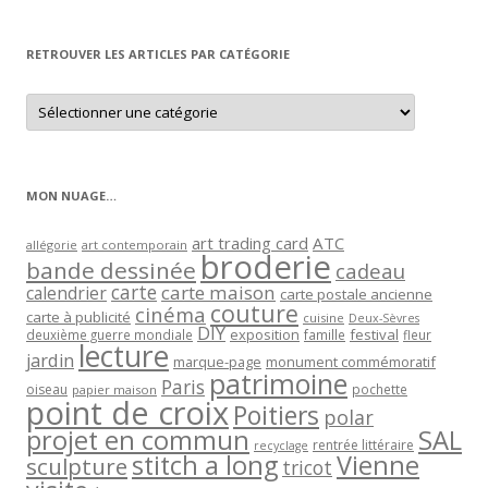
par
mois
RETROUVER LES ARTICLES PAR CATÉGORIE
Retrouver
les
articles
par
catégorie
MON NUAGE…
art trading card
ATC
allégorie
art contemporain
broderie
bande dessinée
cadeau
carte
carte maison
calendrier
carte postale ancienne
couture
cinéma
carte à publicité
cuisine
Deux-Sèvres
DIY
exposition
festival
famille
deuxième guerre mondiale
fleur
lecture
jardin
marque-page
monument commémoratif
patrimoine
Paris
oiseau
papier maison
pochette
point de croix
Poitiers
polar
projet en commun
SAL
rentrée littéraire
recyclage
stitch a long
Vienne
sculpture
tricot