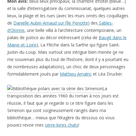
Mon avis:
deux lieux principaux, la chambre d’hôtel (bleue…)
et la salle d’interrogatoire du commissariat, quelques autres
lieux, la plage et les rues (avec les murs ornés des coquillages
de
Danielle Aubin-Arnaud sur l’île Penotte
) des
Sables-
d’Olonne
, une belle villa à l’architecture contemporaine, un
palais de justice au décor intéressant (celui de
Baugé dans le
Maine-et-Loire
), La Flèche dans la Sarthe qui figure Saint-
Justin-du-Loup. Mais surtout une intrigue bien menée (je ne
me souvenais plus du tout de l’histoire, dont il y a pourtant eu
de nombreuses adaptations), un choc de deux personnages
formidablement joués par
Mathieu Amalric
et Léa Drucker.
La
transposition des années 1960 du roman à nos jours est
réussie, il faut que je regarde si ce titre figure dans les
Simenon qui sont soigneusement rangés dans ma
bibliothèque… mieux que l’étagère du dessous où vous
pouvez revoir mes
serre-livres chats
!