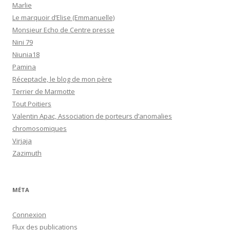
Marlie
Le marquoir d’Elise (Emmanuelle)
Monsieur Echo de Centre presse
Nini 79
Niunia18
Pamina
Réceptacle, le blog de mon père
Terrier de Marmotte
Tout Poitiers
Valentin Apac, Association de porteurs d’anomalies
chromosomiques
Virjaja
Zazimuth
MÉTA
Connexion
Flux des publications