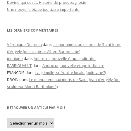
Devine qui c’est… Histoire de prosopagnosie
Une nouvelle étape judiciaire importante
LES DERNIERS COMMENTAIRES
Véronique Dujardin
dans
Le monument aux morts de Saint-Jean-
d’Angély (du sculpteur Albert Bartholomé)
monique
dans
Androcur, nouvelle étape judiciaire
BARRIQUAULT
dans
Androcur, nouvelle étape judiciaire
FRANCOIS
dans
La grimolle, spécialité locale (poitevine?)
DROIN
dans
Le monument aux morts de Saint-Jean-d’Angély (du
sculpteur Albert Bartholomé)
RETROUVER UN ARTICLE PAR MOIS
Retrouver
un
article