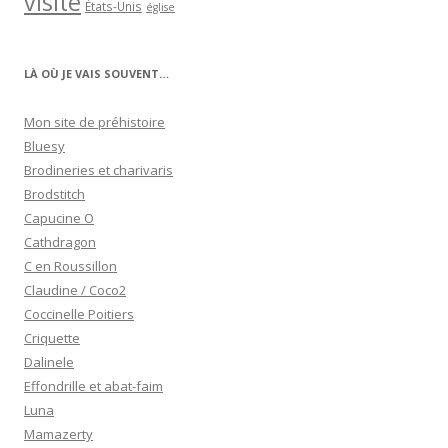
visite
États-Unis
église
LÀ OÙ JE VAIS SOUVENT…
Mon site de préhistoire
Bluesy
Brodineries et charivaris
Brodstitch
Capucine O
Cathdragon
C en Roussillon
Claudine / Coco2
Coccinelle Poitiers
Criquette
Dalinele
Effondrille et abat-faim
Luna
Mamazerty