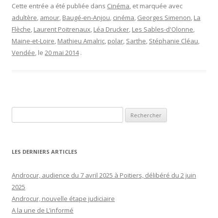
Cette entrée a été publiée dans
Cinéma
, et marquée avec
adultère
,
amour
,
Baugé-en-Anjou
,
cinéma
,
Georges Simenon
,
La
Flèche
,
Laurent Poitrenaux
,
Léa Drucker
,
Les Sables-d'Olonne
,
Maine-et-Loire
,
Mathieu Amalric
,
polar
,
Sarthe
,
Stéphanie Cléau
,
Vendée
, le
20 mai 2014
.
Rechercher :
LES DERNIERS ARTICLES
Androcur, audience du 7 avril 2025 à Poitiers, délibéré du 2 juin
2025
Androcur, nouvelle étape judiciaire
A la une de L’informé