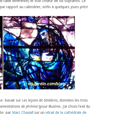
e taille différente) et d’un chœur de six sopranos. Le
r rapport au calendrier, enfin à quelques jours près!
se basait sur
Les leçons de ténèbres
, données les trois
amentations de Jérémie
[pour illustrer, j’ai choisi l’exil du
ite- par
Marc Chagall
sur un
vitrail de la cathédrale de