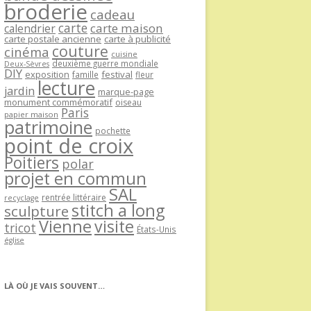
broderie
cadeau
carte
carte maison
calendrier
carte postale ancienne
carte à publicité
couture
cinéma
cuisine
deuxième guerre mondiale
Deux-Sèvres
DIY
exposition
festival
famille
fleur
lecture
jardin
marque-page
monument commémoratif
oiseau
Paris
papier maison
patrimoine
pochette
point de croix
Poitiers
polar
projet en commun
SAL
rentrée littéraire
recyclage
stitch a long
sculpture
Vienne
visite
tricot
États-Unis
église
LÀ OÙ JE VAIS SOUVENT…