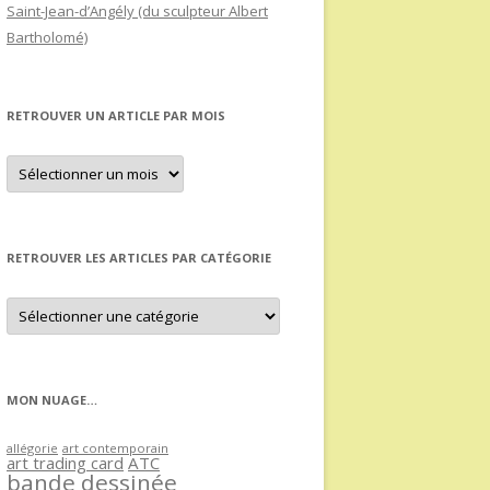
Saint-Jean-d’Angély (du sculpteur Albert
Bartholomé)
RETROUVER UN ARTICLE PAR MOIS
Retrouver
un
article
par
mois
RETROUVER LES ARTICLES PAR CATÉGORIE
Retrouver
les
articles
par
catégorie
MON NUAGE…
allégorie
art contemporain
art trading card
ATC
bande dessinée