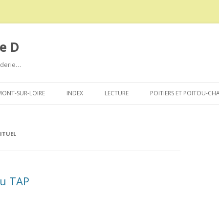
e D
roderie…
Aller
au
ONT-SUR-LOIRE
INDEX
LECTURE
POITIERS ET POITOU-CH
contenu
RITUEL
au TAP