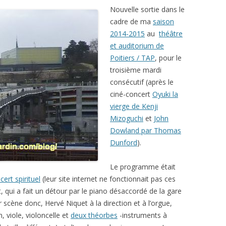
Nouvelle sortie dans le
cadre de ma
saison
2014-2015
au
théâtre
et auditorium de
Poitiers / TAP
, pour le
troisième mardi
consécutif (après le
ciné-concert
Oyuki la
vierge de Kenji
Mizoguchi
et
John
Dowland par Thomas
Dunford
).
Le programme était
cert spirituel
(leur site internet ne fonctionnait pas ces
, qui a fait un détour par le piano désaccordé de la gare
ur scène donc, Hervé Niquet à la direction et à l’orgue,
 viole, violoncelle et
deux théorbes
-instruments à