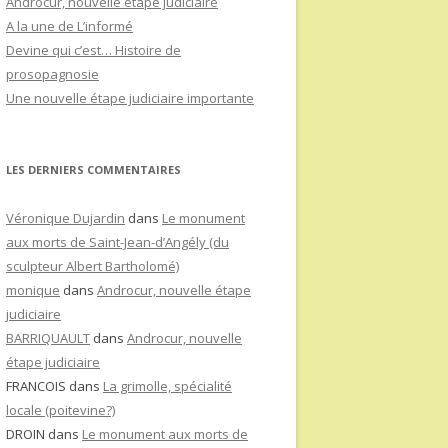
Androcur, nouvelle étape judiciaire
A la une de L’informé
Devine qui c’est… Histoire de
prosopagnosie
Une nouvelle étape judiciaire importante
LES DERNIERS COMMENTAIRES
Véronique Dujardin
dans
Le monument
aux morts de Saint-Jean-d’Angély (du
sculpteur Albert Bartholomé)
monique
dans
Androcur, nouvelle étape
judiciaire
BARRIQUAULT
dans
Androcur, nouvelle
étape judiciaire
FRANCOIS
dans
La grimolle, spécialité
locale (poitevine?)
DROIN
dans
Le monument aux morts de