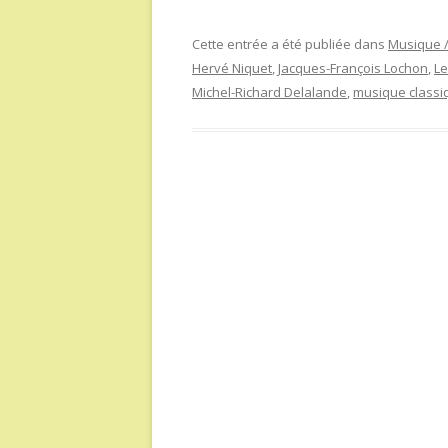
Cette entrée a été publiée dans
Musique /
Hervé Niquet
,
Jacques-François Lochon
,
Le
Michel-Richard Delalande
,
musique classi