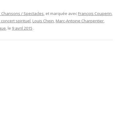
 Chansons / Spectacles
, et marquée avec
François Couperin
,
 concert spirituel
,
Louis Chein
,
Marc-Antoine Charpentier
,
que
, le
9 avril 2015
.