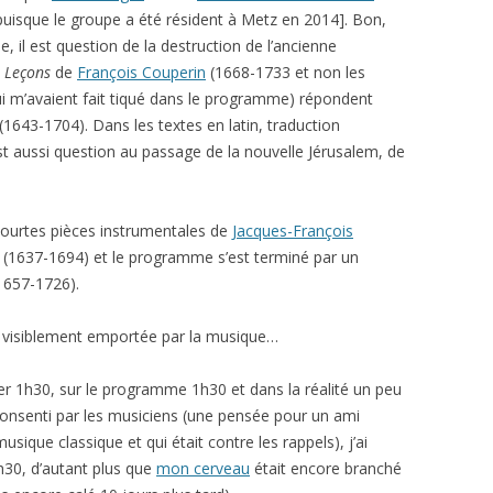
puisque le groupe a été résident à Metz en 2014]. Bon,
e, il est question de la destruction de l’ancienne
x
Leçons
de
François Couperin
(1668-1733 et non les
i m’avaient fait tiqué dans le programme) répondent
(1643-1704). Dans les textes en latin, traduction
st aussi question au passage de la nouvelle Jérusalem, de
 courtes pièces instrumentales de
Jacques-François
n (1637-1694) et le programme s’est terminé par un
1657-1726).
alle visiblement emportée par la musique…
r 1h30, sur le programme 1h30 et dans la réalité un peu
onsenti par les musiciens (une pensée pour un ami
ique classique et qui était contre les rappels), j’ai
h30, d’autant plus que
mon cerveau
était encore branché