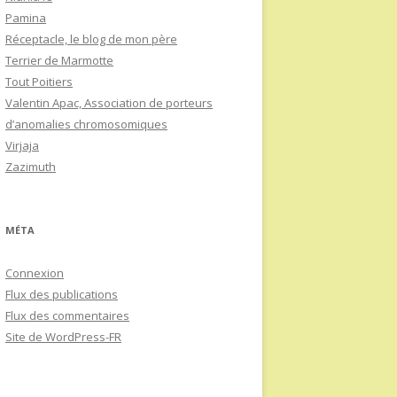
Pamina
Réceptacle, le blog de mon père
Terrier de Marmotte
Tout Poitiers
Valentin Apac, Association de porteurs
d’anomalies chromosomiques
Virjaja
Zazimuth
MÉTA
Connexion
Flux des publications
Flux des commentaires
Site de WordPress-FR