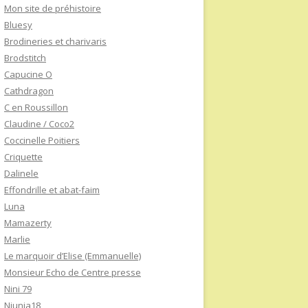
Mon site de préhistoire
Bluesy
Brodineries et charivaris
Brodstitch
Capucine O
Cathdragon
C en Roussillon
Claudine / Coco2
Coccinelle Poitiers
Criquette
Dalinele
Effondrille et abat-faim
Luna
Mamazerty
Marlie
Le marquoir d’Elise (Emmanuelle)
Monsieur Echo de Centre presse
Nini 79
Niunia18