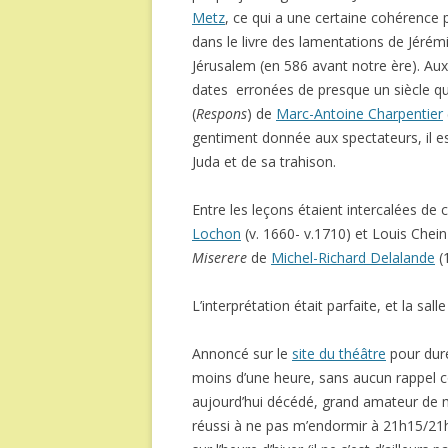
Metz
, ce qui a une certaine cohérence 
dans le livre des lamentations de Jérémi
Jérusalem (en 586 avant notre ère). Au
dates erronées de presque un siècle qu
(
Respons
) de
Marc-Antoine Charpentier
gentiment donnée aux spectateurs, il e
Juda et de sa trahison.
Entre les leçons étaient intercalées de
Lochon
(v. 1660- v.1710) et Louis Chei
Miserere
de
Michel-Richard Delalande
(
L’interprétation était parfaite, et la s
Annoncé sur le
site du théâtre
pour dure
moins d’une heure, sans aucun rappel c
aujourd’hui décédé, grand amateur de mus
réussi à ne pas m’endormir à 21h15/21