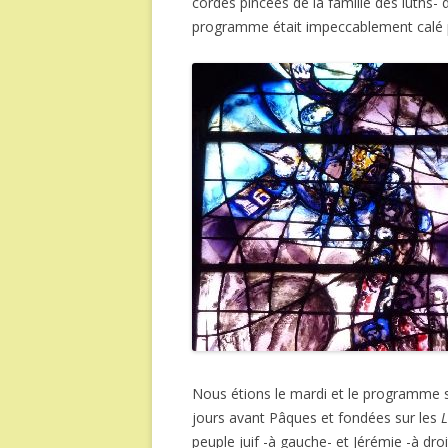
cordes pincées de la famille des luths- d
programme était impeccablement calé pa
Nous étions le mardi et le programme 
jours avant Pâques et fondées sur les
L
peuple juif -à gauche- et Jérémie -à dro